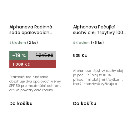
Alphanova Rodinná
Alphanova Pečující
sada opalovacích
suchý olej Třpytivý 100
krémů pro citlivou
ml BIO
Skladem
(2 ks)
Skladem
(>5 ks)
pokožku SPF 50
–19 %
1 245 Kč
535 Kč
1 008 Kč
Alphanova třpytivý suchý olej
je pečující olej se 100%
Praktická rodinná sada
přírodními zlatými třpytkami,
obsahuje dva opalovací krémy
který intenzivně vyživuje a...
SPF 50 pro maximální ochranu
citlivé pokožky celé rodiny....
Do košíku
Do košíku