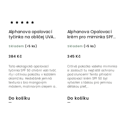
Alphanova opalovací
Alphanova Opalovací
tyčinka na obličej UVA
krém pro miminka SPF
BOOST SPF 50 17 ml
50+ 50 ml BIO
Skladem
(>5 ks)
Skladem
(>5 ks)
384 Kč
345 Kč
Tato ekologická opalovací
Citlivá pokožka vašeho miminka
tyčinka SPF 50 chrání vaši tvář,
si zaslouží tu nejčistší ochranu
rty i citlivou pokožku v každém
pod sluncem! Tento přírodní
okamžiku. Hedvábně jemná
opalovací krém SPF 50 byl
textura s bio mangovým
vytvořen s láskou pro jemnou
máslem, malinovým olejem a...
dětskou pleť,...
Do košíku
Do košíku