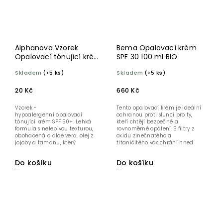
Alphanova Vzorek
Bema Opalovací krém
Opalovací tónující krém
SPF 30 100 ml BIO
tmavý SPF 50+ BIO
Skladem
(>5 ks)
Skladem
(>5 ks)
20 Kč
660 Kč
Vzorek -
Tento opalovací krém je ideální
hypoalergenní opalovací
ochranou proti slunci pro ty,
tónující krém SPF 50+. Lehká
kteří chtějí bezpečné a
formula s nelepivou texturou,
rovnoměrné opálení. S filtry z
obohacená o aloe vera, olej z
oxidu zinečnatého a
jojoby a tamanu, který
titaničitého vás chrání hned
poskytuje hydrataci...
od...
Do košíku
Do košíku