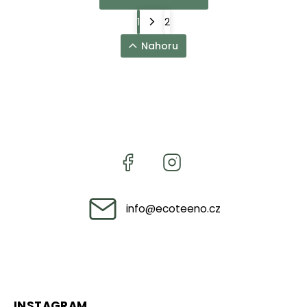
1
2
Nahoru
info
@
ecoteeno.cz
INSTAGRAM