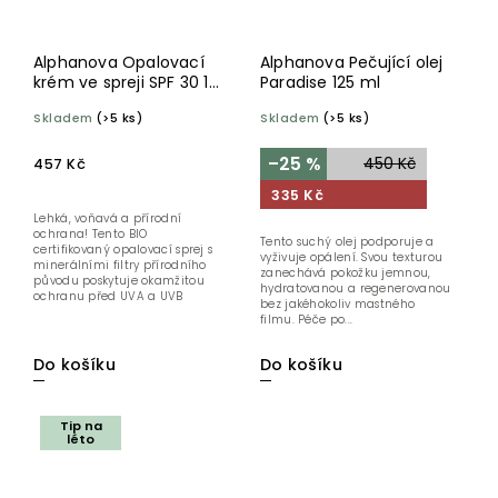
Alphanova Opalovací
Alphanova Pečující olej
krém ve spreji SPF 30 125
Paradise 125 ml
g BIO
Skladem
(>5 ks)
Skladem
(>5 ks)
–25 %
450 Kč
457 Kč
335 Kč
Lehká, voňavá a přírodní
ochrana! Tento BIO
Tento suchý olej podporuje a
certifikovaný opalovací sprej s
vyživuje opálení. Svou texturou
minerálními filtry přírodního
zanechává pokožku jemnou,
původu poskytuje okamžitou
hydratovanou a regenerovanou
ochranu před UVA a UVB
bez jakéhokoliv mastného
zářením, je...
filmu. Péče po...
Do košíku
Do košíku
Tip na
léto