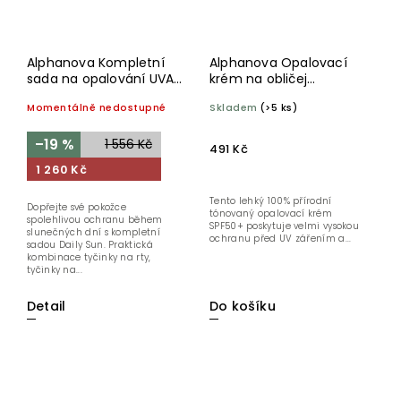
Alphanova Kompletní
Alphanova Opalovací
sada na opalování UVA
krém na obličej
Boost SPF 50
tónovaný Nude 40 g
Momentálně nedostupné
Skladem
(>5 ks)
BIO
–19 %
1 556 Kč
491 Kč
1 260 Kč
Tento lehký 100% přírodní
Dopřejte své pokožce
tónovaný opalovací krém
spolehlivou ochranu během
SPF50+ poskytuje velmi vysokou
slunečných dní s kompletní
ochranu před UV zářením a...
sadou Daily Sun. Praktická
kombinace tyčinky na rty,
tyčinky na...
Detail
Do košíku