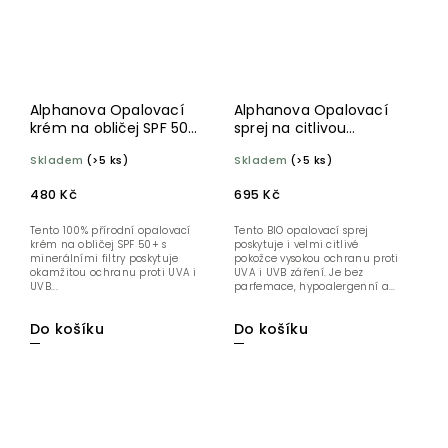
Alphanova Opalovací
Alphanova Opalovací
krém na obličej SPF 50+
sprej na citlivou
BIO 50 g
pokožku SPF 50+ 100 g
Skladem
(>5 ks)
Skladem
(>5 ks)
BIO
480 Kč
695 Kč
Tento 100% přírodní opalovací
Tento BIO opalovací sprej
krém na obličej SPF 50+ s
poskytuje i velmi citlivé
minerálními filtry poskytuje
pokožce vysokou ochranu proti
okamžitou ochranu proti UVA i
UVA i UVB záření. Je bez
UVB...
parfemace, hypoalergenní a...
Do košíku
Do košíku