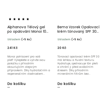
Alphanova Tělový gel
Bema Vzorek Opalovací
po opalování Monoi 100
krém tónovaný SPF 30
ml BIO
BIO 2 ml
Skladem
(>5 ks)
Skladem
(>5 ks)
241 Kč
20 Kč
Monoi pohlazení pro vaši
Tónovací opalovací krém SPF 30
pleť! Vylepšete a vyživte svou
má lehkou a fluidní texturu.
pokožku s přírodním
Hydratuje, sjednocuje tón pleti
okouzlujícím olejovým
a chrání ji před oxidačním
přípravkem. Díky hydratačním a
stresem. Díky přírodním
regeneračním vlastnostem...
minerálním filtrům bez...
Do košíku
Do košíku