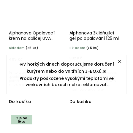
Alphanova Opalovací
Alphanova Zklidňující
krém na obličej UVA
gel po opalování 125 ml
Boost SPF 50+ 50 ml
Skladem
(>5 ks)
Skladem
(>5 ks)
332 Kč
409 Kč
☀️V horkých dnech doporučujeme doručení
Chladivý gel po opalování
kurýrem nebo do vnitřních Z-BOXů.☀️
Tento ultra silný krém,
zklidňuje a hydratuje pokožku
speciálně navržený pro citlivou
bezprostředně po pobytu na
Produkty poškozené vysokými teplotami ve
pokožku obličeje, vás zbaví obav
slunci. Díky své textuře pokožku
venkovních boxech nelze reklamovat.
z UVA a UVB záření a...
nezanechává lepivou ani
mastnou a snadno se
vstřebává....
Do košíku
Do košíku
Tip na
léto