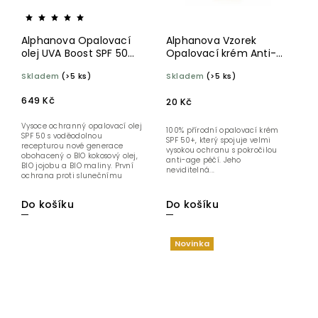
Alphanova Opalovací
Alphanova Vzorek
olej UVA Boost SPF 50
Opalovací krém Anti-
125 ml
age SPF 50+ BIO 2 ml
Skladem
(>5 ks)
Skladem
(>5 ks)
649 Kč
20 Kč
Vysoce ochranný opalovací olej
100% přírodní opalovací krém
SPF 50 s voděodolnou
SPF 50+, který spojuje velmi
recepturou nové generace
vysokou ochranu s pokročilou
obohacený o BIO kokosový olej,
anti-age péčí. Jeho
BIO jojobu a BIO maliny. První
neviditelná...
ochrana proti slunečnímu
záření...
Do košíku
Do košíku
Novinka