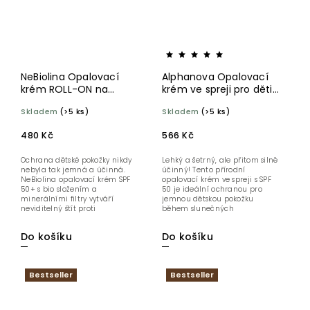
NeBiolina Opalovací
Alphanova Opalovací
krém ROLL-ON na
krém ve spreji pro děti
obličej 50+ KIDS 50 ml
SPF 50 125 g BIO
Skladem
(>5 ks)
Skladem
(>5 ks)
BIO
480 Kč
566 Kč
Ochrana dětské pokožky nikdy
Lehký a šetrný, ale přitom silně
nebyla tak jemná a účinná.
účinný! Tento přírodní
NeBiolina opalovací krém SPF
opalovací krém ve spreji s SPF
50+ s bio složením a
50 je ideální ochranou pro
minerálními filtry vytváří
jemnou dětskou pokožku
neviditelný štít proti
během slunečných
slunečnímu...
dobrodružství....
Do košíku
Do košíku
Bestseller
Bestseller