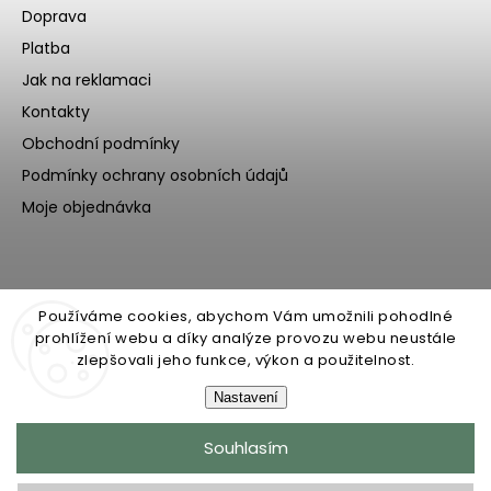
Doprava
Platba
Jak na reklamaci
Kontakty
Obchodní podmínky
Podmínky ochrany osobních údajů
Moje objednávka
Používáme cookies, abychom Vám umožnili pohodlné
prohlížení webu a díky analýze provozu webu neustále
zlepšovali jeho funkce, výkon a použitelnost.
Nastavení
Copyright 2026
Ecoteeno
. Všechna práva vyhrazena.
Souhlasím
Upravit nastavení cookies