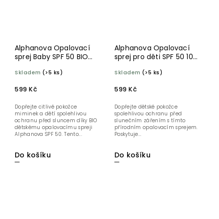
Alphanova Opalovací
Alphanova Opalovací
sprej Baby SPF 50 BIO
sprej pro děti SPF 50 100
100 g
g BIO
Skladem
(>5 ks)
Skladem
(>5 ks)
599 Kč
599 Kč
Dopřejte citlivé pokožce
Dopřejte dětské pokožce
miminek a dětí spolehlivou
spolehlivou ochranu před
ochranu před sluncem díky BIO
slunečním zářením s tímto
dětskému opalovacímu spreji
přírodním opalovacím sprejem.
Alphanova SPF 50. Tento...
Poskytuje...
Do košíku
Do košíku