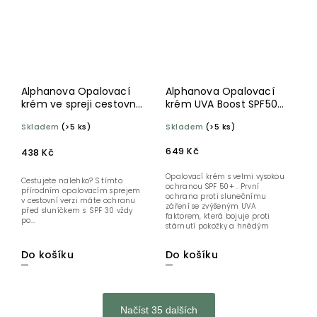
Alphanova Opalovací
Alphanova Opalovací
krém ve spreji cestovní
krém UVA Boost SPF50+
SPF 50 90 g BIO
150 ml
Skladem
(>5 ks)
Skladem
(>5 ks)
649 Kč
438 Kč
Opalovací krém s velmi vysokou
Cestujete nalehko? S tímto
ochranou SPF 50+ . První
přírodním opalovacím sprejem
ochrana proti slunečnímu
v cestovní verzi máte ochranu
záření se zvýšeným UVA
před sluníčkem s SPF 30 vždy
faktorem, která bojuje proti
po...
stárnutí pokožky a hnědým
skvrnám. S 39% bio...
Do košíku
Do košíku
Načíst 35 dalších