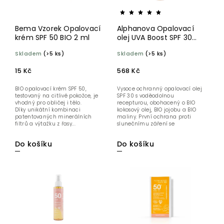
Bema Vzorek Opalovací
Alphanova Opalovací
krém SPF 50 BIO 2 ml
olej UVA Boost SPF 30
125 ml
Skladem
(>5 ks)
Skladem
(>5 ks)
15 Kč
568 Kč
BIO opalovací krém SPF 50,
Vysoce ochranný opalovací olej
testovaný na citlivé pokožce, je
SPF 30 s voděodolnou
vhodný pro obličej i tělo.
recepturou, obohacený o BIO
Díky unikátní kombinaci
kokosový olej, BIO jojobu a BIO
patentovaných minerálních
maliny. První ochrana proti
filtrů a výtažku z řasy...
slunečnímu záření se
zvýšeným...
Do košíku
Do košíku