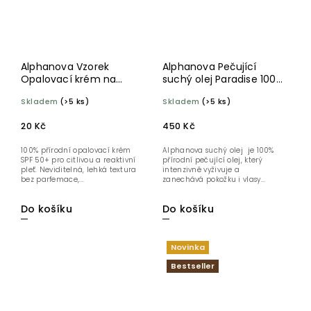
Alphanova Vzorek
Alphanova Pečující
Opalovací krém na
suchý olej Paradise 100
obličej pro citlivou
ml BIO
Skladem
(>5 ks)
Skladem
(>5 ks)
pokožku SPF 50+ 2 ml
20 Kč
450 Kč
100% přírodní opalovací krém
Alphanova suchý olej je 100%
SPF 50+ pro citlivou a reaktivní
přírodní pečující olej, který
pleť. Neviditelná, lehká textura
intenzivně vyživuje a
bez parfemace,...
zanechává pokožku i vlasy...
Do košíku
Do košíku
Novinka
Bestseller