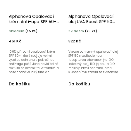
Alphanova Opalovací
Alphanova Opalovací
krém Anti-age SPF 50+
olej UVA Boost SPF 50
BIO 40 g
cestovní 50 ml
Skladem
(>5 ks)
Skladem
(>5 ks)
461 Kč
322 Kč
100% přírodní opalovací krém
Vysoce ochranný opalovací olej
SPF 50+, který spojuje velmi
SPF 50 s voděodolnou
vysokou ochranu s pokročilou
recepturou obohacený o BIO
anti-age péčí. Jeho neviditelná
kokosový olej, BIO jojobu a BIO
textura se okamžitě vstřebává a
maliny. První ochrana proti
nezanechává bílý film ani...
slunečnímu záření se zvýšeným
UVA...
Do košíku
Do košíku