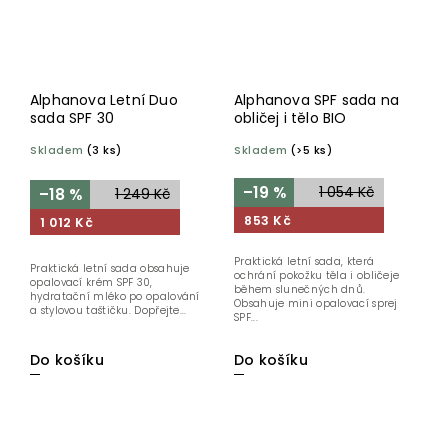
Alphanova Letní Duo
Alphanova SPF sada na
sada SPF 30
obličej i tělo BIO
Skladem
(3 ks)
Skladem
(>5 ks)
–19 %
1 054 Kč
–18 %
1 249 Kč
853 Kč
1 012 Kč
Praktická letní sada, která
Praktická letní sada obsahuje
ochrání pokožku těla i obličeje
opalovací krém SPF 30,
během slunečných dnů.
hydratační mléko po opalování
Obsahuje mini opalovací sprej
a stylovou taštičku. Dopřejte...
SPF...
Do košíku
Do košíku