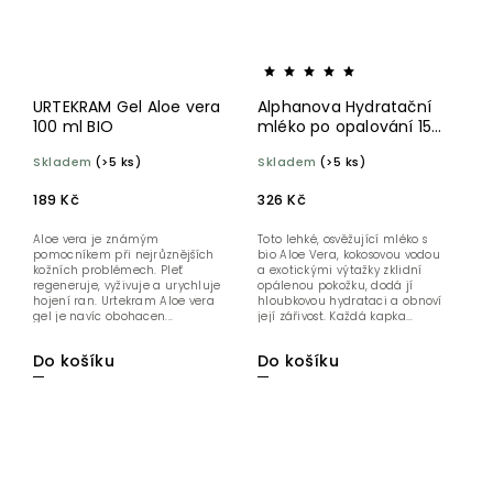
URTEKRAM Gel Aloe vera
Alphanova Hydratační
100 ml BIO
mléko po opalování 150
ml BIO
Skladem
(>5 ks)
Skladem
(>5 ks)
189 Kč
326 Kč
Aloe vera je známým
Toto lehké, osvěžující mléko s
pomocníkem při nejrůznějších
bio Aloe Vera, kokosovou vodou
kožních problémech. Pleť
a exotickými výtažky zklidní
regeneruje, vyživuje a urychluje
opálenou pokožku, dodá jí
hojení ran. Urtekram Aloe vera
hloubkovou hydrataci a obnoví
gel je navíc obohacen...
její zářivost. Každá kapka...
Do košíku
Do košíku