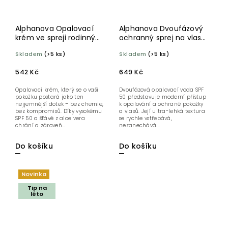
Alphanova Opalovací
Alphanova Dvoufázový
krém ve spreji rodinný
ochranný sprej na vlasy
SPF 50 125 g BIO
a tělo SPF 50 125 ml
Skladem
(>5 ks)
Skladem
(>5 ks)
542 Kč
649 Kč
Opalovací krém, který se o vaši
Dvoufázová opalovací voda SPF
pokožku postará jako ten
50 představuje moderní přístup
nejjemnější dotek – bez chemie,
k opalování a ochraně pokožky
bez kompromisů. Díky vysokému
a vlasů. Její ultra-lehká textura
SPF 50 a šťávě z aloe vera
se rychle vstřebává,
chrání a zároveň...
nezanechává...
Do košíku
Do košíku
Novinka
Tip na
léto