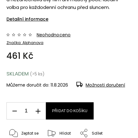
volba pro každodenní ochranu před sluncem.
Detailní informace
Neohodnoceno
Značka:
Alphanova
461 Kč
SKLADEM
(>5 ks)
Můžeme doručit do:
11.8.2026
Možnosti doručení
PŘIDAT DO KOŠÍKU
Zeptat se
Hlídat
Sdílet