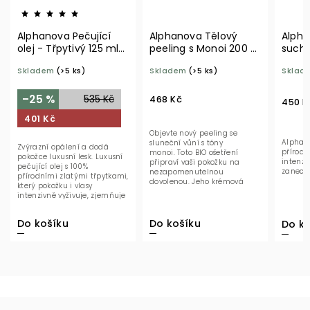
Alphanova Pečující
Alphanova Tělový
Alpha
olej - Třpytivý 125 ml
peeling s Monoi 200 g
suchý
BIO
BIO
100 m
Skladem
(>5 ks)
Skladem
(>5 ks)
Sklad
–25 %
535 Kč
468 Kč
450 K
401 Kč
Objevte nový peeling se
Alphano
sluneční vůní s tóny
Zvýrazní opálení a dodá
přírodní
monoi. Toto BIO ošetření
pokožce luxusní lesk. Luxusní
intenzi
připraví vaši pokožku na
pečující olej s 100%
zanechá
nezapomenutelnou
přírodními zlatými třpytkami,
dovolenou. Jeho krémová
který pokožku i vlasy
textura jemně exfoliuje a
intenzivně vyživuje, zjemňuje
odstraňuje...
a dodává jim...
Do košíku
Do košíku
Do ko