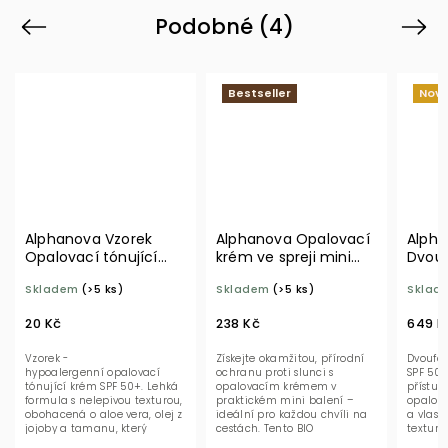
Podobné (4)
Previous
Next
Bestseller
Novi
Alphanova Vzorek
Alphanova Opalovací
Alph
Opalovací tónující
krém ve spreji mini
Dvou
krém tmavý SPF 50+
SPF 30 50 g BIO
sprej 
Skladem
(>5 ks)
Skladem
(>5 ks)
Sklad
BIO
SPF 5
20 Kč
238 Kč
649 K
Vzorek -
Získejte okamžitou, přírodní
Dvoufá
hypoalergenní opalovací
ochranu proti slunci s
SPF 50 
tónující krém SPF 50+. Lehká
opalovacím krémem v
přístup
formula s nelepivou texturou,
praktickém mini balení –
opalová
obohacená o aloe vera, olej z
ideální pro každou chvíli na
a vlasů.
jojoby a tamanu, který
cestách. Tento BIO
textura
poskytuje hydrataci...
certifikovaný sprej s...
nezanec