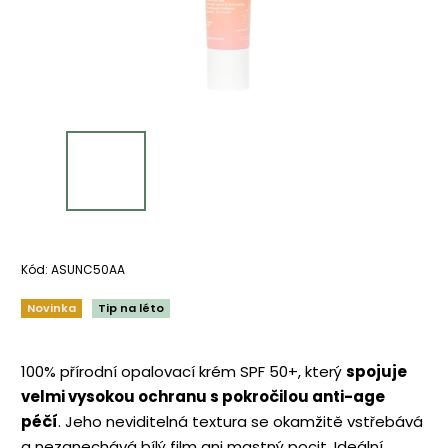
Kód:
ASUNC50AA
Novinka
Tip na léto
100% přírodní opalovací krém SPF 50+, který
spojuje
velmi vysokou ochranu s pokročilou anti-age
péčí
. Jeho neviditelná textura se okamžitě vstřebává
a nezanechává bílý film ani mastný pocit. Ideální