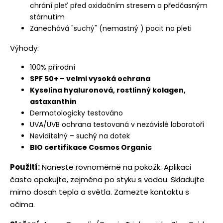
chrání pleť před oxidačním stresem a předčasným
stárnutím
Zanechává "suchý" (nemastný ) pocit na pleti
Výhody:
100% přírodní
SPF 50+ – velmi vysoká ochrana
Kyselina hyaluronová, rostlinný kolagen,
astaxanthin
Dermatologicky testováno
UVA/UVB ochrana testovaná v nezávislé laboratoři
Neviditelný – suchý na dotek
BIO certifikace Cosmos Organic
Použití:
Naneste rovnoměrně na pokožk. Aplikaci
často opakujte, zejména po styku s vodou. Skladujte
mimo dosah tepla a světla. Zamezte kontaktu s
očima.