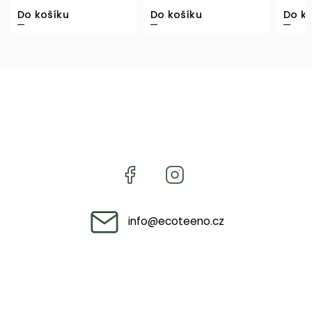
Do košíku
Do košíku
Do ko
info
@
ecoteeno.cz