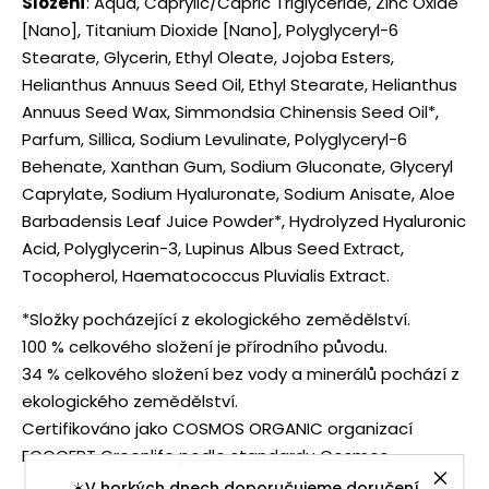
Složení
: Aqua, Caprylic/Capric Triglyceride, Zinc Oxide
[Nano], Titanium Dioxide [Nano], Polyglyceryl-6
Stearate, Glycerin, Ethyl Oleate, Jojoba Esters,
Helianthus Annuus Seed Oil, Ethyl Stearate, Helianthus
Annuus Seed Wax, Simmondsia Chinensis Seed Oil*,
Parfum, Sillica, Sodium Levulinate, Polyglyceryl-6
Behenate, Xanthan Gum, Sodium Gluconate, Glyceryl
Caprylate, Sodium Hyaluronate, Sodium Anisate, Aloe
Barbadensis Leaf Juice Powder*, Hydrolyzed Hyaluronic
Acid, Polyglycerin-3, Lupinus Albus Seed Extract,
Tocopherol, Haematococcus Pluvialis Extract.
*Složky pocházející z ekologického zemědělství.
100 % celkového složení je přírodního původu.
34 % celkového složení bez vody a minerálů pochází z
ekologického zemědělství.
Certifikováno jako COSMOS ORGANIC organizací
ECOCERT Greenlife podle standardu Cosmos.
☀️V horkých dnech doporučujeme doručení