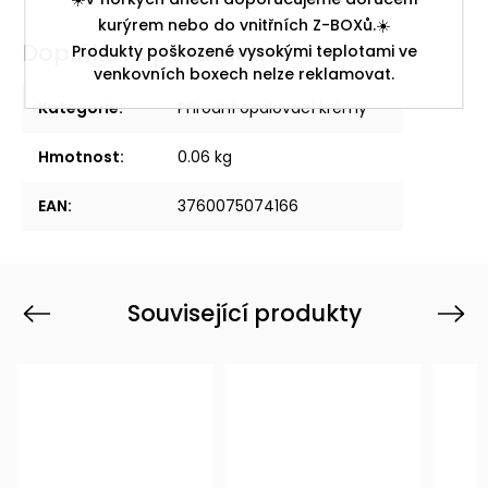
kurýrem nebo do vnitřních Z-BOXů.☀️
Doplňkové parametry
Produkty poškozené vysokými teplotami ve
venkovních boxech nelze reklamovat.
Kategorie
:
Přírodní opalovací krémy
Hmotnost
:
0.06 kg
EAN
:
3760075074166
Související produkty
Previous
Next