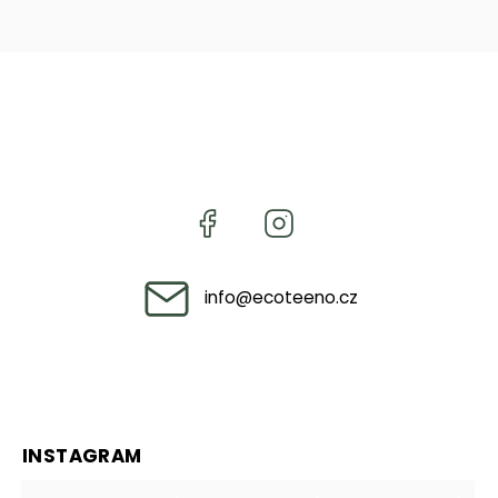
info
@
ecoteeno.cz
INSTAGRAM