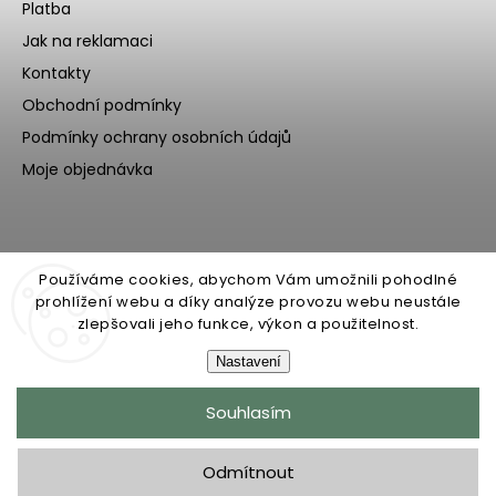
Platba
Jak na reklamaci
Kontakty
Obchodní podmínky
Podmínky ochrany osobních údajů
Moje objednávka
Používáme cookies, abychom Vám umožnili pohodlné
prohlížení webu a díky analýze provozu webu neustále
zlepšovali jeho funkce, výkon a použitelnost.
Nastavení
Copyright 2026
Ecoteeno
. Všechna práva vyhrazena.
Souhlasím
Upravit nastavení cookies
Grafický návrh vytvořil a nakódoval
Shoptak.cz
Odmítnout
Upravila digitální agentura
yaneba.cz