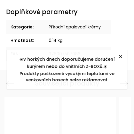
Doplňkové parametry
Kategorie
:
Přírodní opalovací krémy
Hmotnost
:
0.14 kg
EAN
:
3760075070861
☀️V horkých dnech doporučujeme doručení
kurýrem nebo do vnitřních Z-BOXů.☀️
Produkty poškozené vysokými teplotami ve
venkovních boxech nelze reklamovat.
Související produkty
Previous
Next