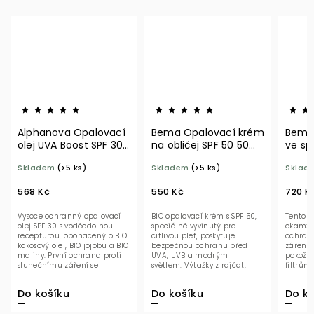
Alphanova Opalovací
Bema Opalovací krém
Bema
olej UVA Boost SPF 30
na obličej SPF 50 50
ve sp
125 ml
ml BIO
BIO
Skladem
(>5 ks)
Skladem
(>5 ks)
Sklad
568 Kč
550 Kč
720 K
Vysoce ochranný opalovací
BIO opalovací krém s SPF 50,
Tento k
olej SPF 30 s voděodolnou
speciálně vyvinutý pro
okamžit
recepturou, obohacený o BIO
citlivou pleť, poskytuje
ochran
kokosový olej, BIO jojobu a BIO
bezpečnou ochranu před
záření,
maliny. První ochrana proti
UVA, UVB a modrým
pokožc
slunečnímu záření se
světlem. Výtažky z rajčat,
filtrům
zvýšeným...
borůvek a rýže...
zinečna
Do košíku
Do košíku
Do ko