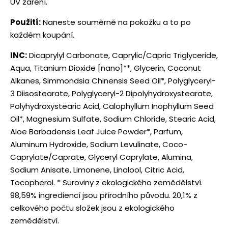
UV záření.
Použití:
Naneste souměrně na pokožku a to po
každém koupání.
INC:
Dicaprylyl Carbonate, Caprylic/Capric Triglyceride,
Aqua, Titanium Dioxide [nano]**, Glycerin, Coconut
Alkanes, Simmondsia Chinensis Seed Oil*, Polyglyceryl-
3 Diisostearate, Polyglyceryl-2 Dipolyhydroxystearate,
Polyhydroxystearic Acid, Calophyllum Inophyllum Seed
Oil*, Magnesium Sulfate, Sodium Chloride, Stearic Acid,
Aloe Barbadensis Leaf Juice Powder*, Parfum,
Aluminum Hydroxide, Sodium Levulinate, Coco-
Caprylate/Caprate, Glyceryl Caprylate, Alumina,
Sodium Anisate, Limonene, Linalool, Citric Acid,
Tocopherol. * Suroviny z ekologického zemědělství.
98,59% ingrediencí jsou přírodního původu. 20,1% z
celkového počtu složek jsou z ekologického
zemědělství.