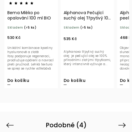
Bema Mléko po
Alphanova Pečující
Alpha
opalování 100 ml BIO
suchý olej Třpytivý 100
peeli
ml BIO
BIO
Skladem
(>5 ks)
Skladem
(>5 ks)
Sklad
530 Kč
468 K
535 Kč
Unikátní kombinace kyseliny
Objevte
Alphanova třpytivý suchý
hyaluronové a zlaté
slunečn
olej je pečující olej se 100%
řasy podporuje regeneraci,
monoi. 
přírodními zlatými třpytkami,
prodlužuje opálení a navrací
připrav
který intenzivně vyživuje a...
pleti pružnost. Lehká textura
nezapo
ve spreji se rychle vstřebává
dovole
a...
textura
odstraňu
Do košíku
Do ko
Do košíku
Podobné (4)
Previous
Next