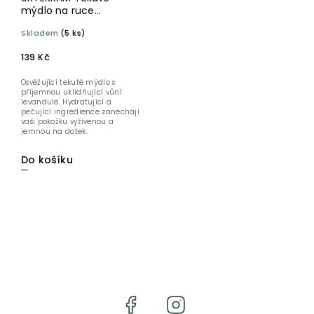
mýdlo na ruce
Zklidňující levandule
Skladem
(5 ks)
300 ml BIO
139 Kč
Osvěžující tekuté mýdlo s
příjemnou uklidňující vůní
levandule. Hydratující a
pečující ingredience zanechají
vaši pokožku vyživenou a
jemnou na dotek.
Do košíku