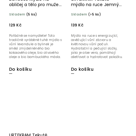
obličej a tělo pro muže
mýdlo na ruce Jemný
BIO
zázvor 300 ml BIO
Skladem
(5 ks)
Skladem
(>5 ks)
129 Kč
139 Kč
Pořádně se namydlete! Toto
Mýdlo na ruce s energizující,
tradičně vyráběné tuhé mýdlo s
osvěžující vůní zázvoru a
vůní levandule a bylinek je
květinovou vůní pačuli.
směsí zmýdelněného bio
Hydratační a pečující složky,
kokosového oleje, bio olivového
jako je aloe vera, pomáhají
oleje a bio bambuckého másla.
ošetřovat a hydratovat pokožku.
Jemně...
Do košíku
Do košíku
URTEKRAM Tekuté