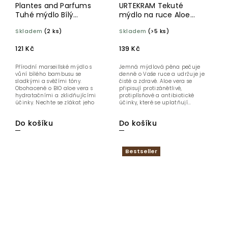
Plantes and Parfums
URTEKRAM Tekuté
Tuhé mýdlo Bílý
mýdlo na ruce Aloe
bambus BIO 100 g
vera 300 ml BIO
Skladem
(2 ks)
Skladem
(>5 ks)
121 Kč
139 Kč
Přírodní marseillské mýdlo s
Jemná mýdlová pěna pečuje
vůní bílého bambusu se
denně o Vaše ruce a udržuje je
sladkými a svěžími tóny.
čisté a zdravé. Aloe vera se
Obohacené o BIO aloe vera s
připisují protizánětlivé,
hydratačními a zklidňujícími
protiplísňové a antibiotické
účinky. Nechte se zlákat jeho
účinky, které se uplatňují...
jemnými,...
Do košíku
Do košíku
Bestseller