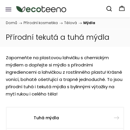
Domů
/
Přírodní kosmetika
/
Tělová
/
Mýdla
Přírodní tekutá a tuhá mýdla
Zapomeňte na plastovou lahvičku s chemickým
mýdlem a dopřejte si mýdlo s přírodními
ingrediencemi a lahvičkou z rostlinného plastu! Krásně
vonící, bohatě ošetřující a trapně jednoduché. To jsou
přírodní tuhá i tekutá mýdla s bylinnými výtažky na
mytí rukou i celého těla!
Tuhá mýdla