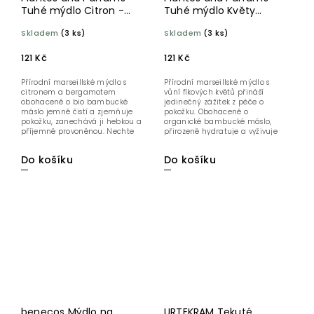
Tuhé mýdlo Citron -
Tuhé mýdlo Květy
Bergamot BIO 100 g
fíkovníku BIO 100 g
Skladem
(3 ks)
Skladem
(3 ks)
121 Kč
121 Kč
Přírodní marseillské mýdlo s
Přírodní marseillské mýdlo s
citronem a bergamotem
vůní fíkových květů přináší
obohacené o bio bambucké
jedinečný zážitek z péče o
máslo jemně čistí a zjemňuje
pokožku. Obohacené o
pokožku, zanechává ji hebkou a
organické bambucké máslo,
příjemně provoněnou. Nechte
přirozeně hydratuje a vyživuje
se unést...
pokožku,...
Do košíku
Do košíku
benecos Mýdlo na
URTEKRAM Tekuté