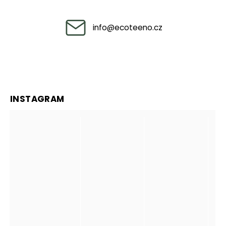
info
@
ecoteeno.cz
INSTAGRAM