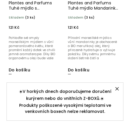
Plantes and Parfums
Plantes and Parfums
Tuhé mýdlo s
Tuhé mýdlo Mandarinka
arganovým olejem BIO
BIO 100 g
Skladem
(3 ks)
Skladem
(3 ks)
Květy pomerančovníku
100 g
121 Kč
121 Kč
Pohlaďte své smysly
Přírodní marseillské mýdlo s
marseillským mýdlem s vůní
vůní mandarinky je obohacené
pomerančového květu, které
o BIO meruňkový olej, který
promění každý dotek ve chvíli
přirozeně hydratuje a vyživuje
jemné aromaterapie. Díky BIO
pokožku. Díky svému jemnému
arganovému oleji bude vaše
složení šetrně čistí a
pokožka hedvábně...
zanechává...
Do košíku
Do košíku
☀️V horkých dnech doporučujeme doručení
kurýrem nebo do vnitřních Z-BOXů.☀️
Produkty poškozené vysokými teplotami ve
venkovních boxech nelze reklamovat.