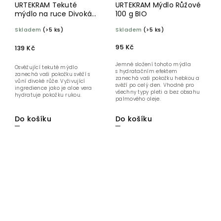
URTEKRAM Tekuté
URTEKRAM Mýdlo Růžové
mýdlo na ruce Divoká
100 g BIO
růže 300 ml BIO
Skladem
(>5 ks)
Skladem
(>5 ks)
95 Kč
139 Kč
Jemné složení tohoto mýdla
Osvěžující tekuté mýdlo
s hydratačním efektem
zanechá vaši pokožku svěží s
zanechá vaši pokožku hebkou a
vůní divoké růže. Vyživující
svěží po celý den. Vhodné pro
ingredience jako je aloe vera
všechny typy pleti a bez obsahu
hydratuje pokožku rukou.
palmového oleje.
Do košíku
Do košíku