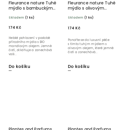
Fleurance nature Tuhé
Fleurance nature Tuhé
mýdlo s bambuckým
mýdlo s olivovým
máslem Mandle 100 g
olejem Oliva 100 g
Skladem
(1 ks)
Skladem
(1 ks)
174 Kč
174 Kč
Hebké pohlazení v podobě
Ponořte se do luxusní péče
přírodního mýdla s BIO
s tímto tuhým mýdlem s
mandlovým olejem. Jemně
olivovým olejem, které jemně
čistí, zklidňuje a zanechává
čistí a zanechává...
vaši...
Do košíku
Do košíku
Plantes and Parfums
Plantes and Parfums