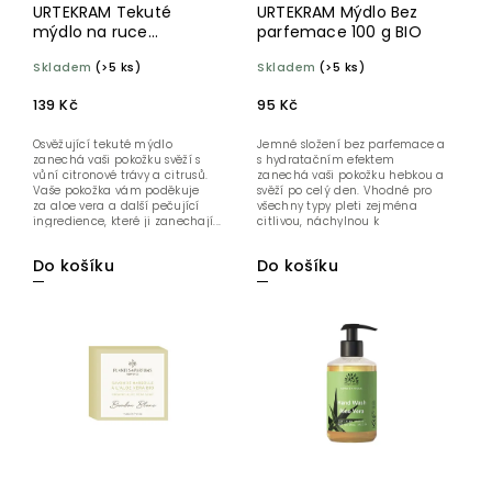
URTEKRAM Tekuté
URTEKRAM Mýdlo Bez
mýdlo na ruce
parfemace 100 g BIO
Citronová tráva 300 ml
Skladem
(>5 ks)
Skladem
(>5 ks)
BIO
139 Kč
95 Kč
Osvěžující tekuté mýdlo
Jemné složení bez parfemace a
zanechá vaši pokožku svěží s
s hydratačním efektem
vůní citronové trávy a citrusů.
zanechá vaši pokožku hebkou a
Vaše pokožka vám poděkuje
svěží po celý den. Vhodné pro
za aloe vera a další pečující
všechny typy pleti zejména
ingredience, které ji zanechají...
citlivou, náchylnou k
podráždění...
Do košíku
Do košíku