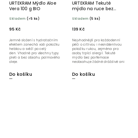
URTEKRAM Mýdlo Aloe
URTEKRAM Tekuté
Vera 100 g BIO
mýdlo na ruce bez
parfemace 300ml BIO
Skladem
(>5 ks)
Skladem
(5 ks)
95 Kč
139 Kč
Jemné složení s hydratačním
Nejvhodnější pro každodenní
efektem zanechá vaši pokožku
péči o citlivou i nesnášenlivou
hebkou a svěží po celý
pokožku rukou, zejména pro
den. Vhodné pro všechny typy
osoby trpící alergií. Tekuté
pleti a bez obsahu palmového
mýdlo bez parfemace
oleje.
neobsahuje žádné dráždivé ani
umělé...
Do košíku
Do košíku