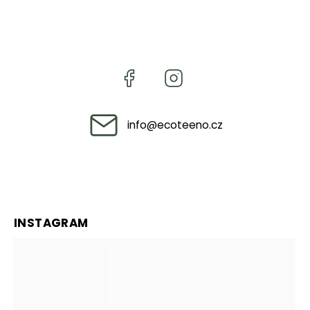
info
@
ecoteeno.cz
INSTAGRAM