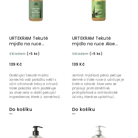
URTEKRAM Tekuté
URTEKRAM Tekuté
mýdlo na ruce
mýdlo na ruce Aloe
Citronová tráva 300 ml
vera 300 ml BIO
Skladem
(>5 ks)
Skladem
(>5 ks)
BIO
139 Kč
139 Kč
Osvěžující tekuté mýdlo
Jemná mýdlová pěna pečuje
zanechá vaši pokožku svěží s
denně o Vaše ruce a udržuje je
vůní citronové trávy a citrusů.
čisté a zdravé. Aloe vera se
Vaše pokožka vám poděkuje
připisují protizánětlivé,
za aloe vera a další pečující
protiplísňové a antibiotické
ingredience, které ji zanechají...
účinky, které se uplatňují...
Do košíku
Do košíku