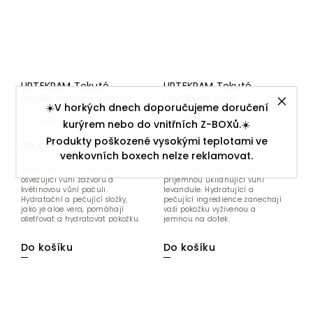
URTEKRAM Tekuté
URTEKRAM Tekuté
mýdlo na ruce Jemný
mýdlo na ruce
☀️V horkých dnech doporučujeme doručení
zázvor 300 ml BIO
Zklidňující levandule
Skladem
(>5 ks)
Skladem
(5 ks)
300 ml BIO
kurýrem nebo do vnitřních Z-BOXů.☀️
Produkty poškozené vysokými teplotami ve
139 Kč
139 Kč
venkovních boxech nelze reklamovat.
Mýdlo na ruce s energizující,
Osvěžující tekuté mýdlo s
osvěžující vůní zázvoru a
příjemnou uklidňující vůní
květinovou vůní pačuli.
levandule. Hydratující a
Hydratační a pečující složky,
pečující ingredience zanechají
jako je aloe vera, pomáhají
vaši pokožku vyživenou a
ošetřovat a hydratovat pokožku.
jemnou na dotek.
Do košíku
Do košíku