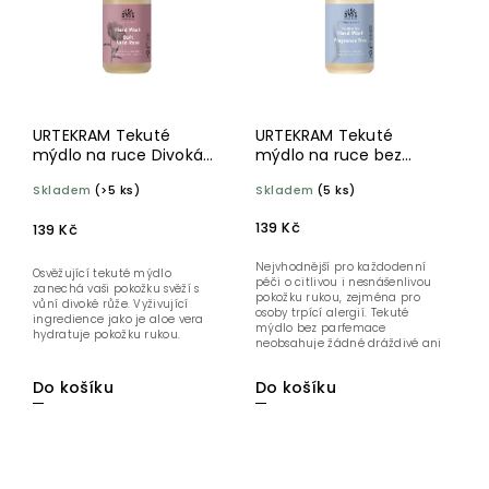
URTEKRAM Tekuté
URTEKRAM Tekuté
mýdlo na ruce Divoká
mýdlo na ruce bez
růže 300 ml BIO
parfemace 300ml BIO
Skladem
(>5 ks)
Skladem
(5 ks)
139 Kč
139 Kč
Nejvhodnější pro každodenní
Osvěžující tekuté mýdlo
péči o citlivou i nesnášenlivou
zanechá vaši pokožku svěží s
pokožku rukou, zejména pro
vůní divoké růže. Vyživující
osoby trpící alergií. Tekuté
ingredience jako je aloe vera
mýdlo bez parfemace
hydratuje pokožku rukou.
neobsahuje žádné dráždivé ani
umělé...
Do košíku
Do košíku