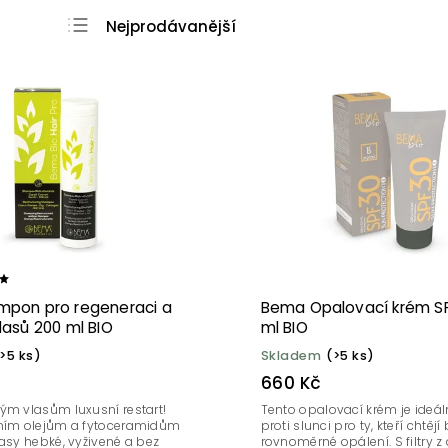
Nejprodávanější
Nejlevnější
Nejdražší
Abecedně
pon pro regeneraci a
Bema Opalovací krém SP
asů 200 ml BIO
ml BIO
>5 ks)
Skladem
(>5 ks)
660 Kč
ým vlasům luxusní restart!
Tento opalovací krém je ideá
dním olejům a fytoceramidům
proti slunci pro ty, kteří chtěj
lasy hebké, vyživené a bez
rovnoměrné opálení. S filtry z