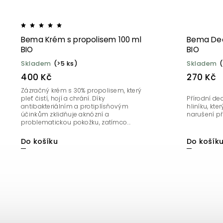
Bema Krém s propolisem 100 ml
Bema Deo
BIO
BIO
Skladem
(>5 ks)
Skladem
(
400 Kč
270 Kč
Zázračný krém s 30% propolisem, který
pleť čistí, hojí a chrání. Díky
Přírodní de
antibakteriálním a protiplísňovým
hliníku, kte
účinkům zklidňuje aknózní a
narušení př
problematickou pokožku, zatímco...
Do košíku
Do košík