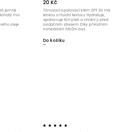
20 Kč
erá jemně
Tónovací opalovací krém SPF 30 má
 Bohatý mix
lehkou a fluidní texturu. Hydratuje,
sjednocuje tón pleti a chrání ji před
vého oleje
oxidačním stresem. Díky přírodním
minerálním filtrům bez...
Do košíku