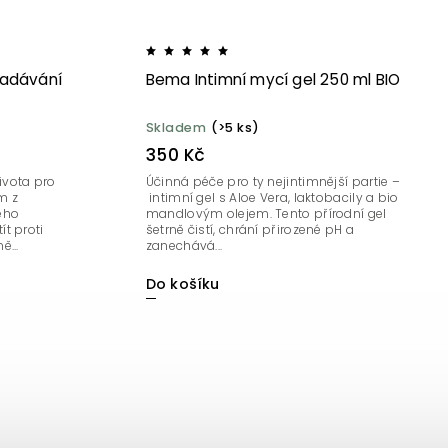
adávání
Bema Intimní mycí gel 250 ml BIO
Skladem
(>5 ks)
350 Kč
ivota pro
Účinná péče pro ty nejintimnější partie –
m z
intimní gel s Aloe Vera, laktobacily a bio
ého
mandlovým olejem. Tento přírodní gel
t proti
šetrně čistí, chrání přirozené pH a
ě...
zanechává...
Do košíku