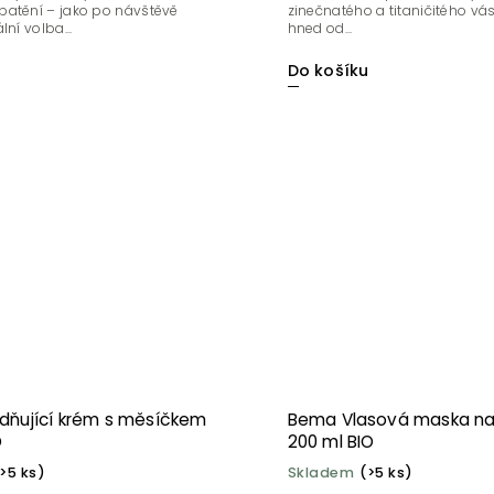
patění – jako po návštěvě
zinečnatého a titaničitého vá
lní volba...
hned od...
u
Do košíku
idňující krém s měsíčkem
Bema Vlasová maska n
O
200 ml BIO
>5 ks)
Skladem
(>5 ks)