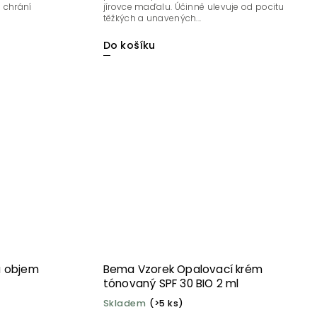
s chrání
jírovce maďalu. Účinně ulevuje od pocitu
těžkých a unavených...
Do košíku
a objem
Bema Vzorek Opalovací krém
tónovaný SPF 30 BIO 2 ml
Skladem
(>5 ks)