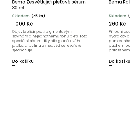
Bema Zesvětlující pleťové sérum
Bema Roll
30 ml
Skladem
(>5 ks)
Skladem
(
1 000 Kč
260 Kč
Objevte elixír proti pigmentovým
Přírodní de
skvrnám a nejednotnému tónu pleti. Toto
hydroláty 
speciální sérum díky síle granátového
pomeranče 
jablka, arbutinu a medvědice lékařské
pachem po c
sjednocuje...
přirozenému
Do košíku
Do košík