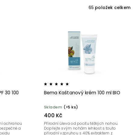
65
položek celkem
F 30 100
Bema Kaštanový krém 100 ml BIO
Skladem
(>5 ks)
400 Kč
lní ochranou
Přírodní úleva od pocitu těžkých nohou.
í bezpečné a
Dopřejte svým nohám lehkost s touto
 oxidu
přírodní vzpruhou s 40% extraktem z