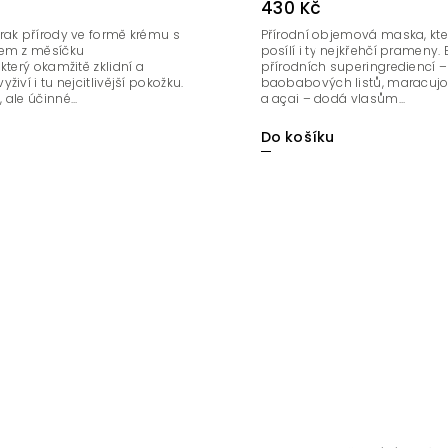
430 Kč
rak přírody ve formě krému s
Přírodní objemová maska, kt
kem z měsíčku
posílí i ty nejkřehčí prameny.
který okamžitě zklidní a
přírodních superingrediencí –
živí i tu nejcitlivější pokožku.
baobabových listů, maracujo
ale účinné...
a açai – dodá vlasům...
u
Do košíku