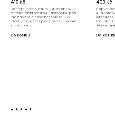
410 Kč
400 Kč
Dopřejte svým vlasům luxusní obnovu s
Objevte záz
restrukturační maskou – dokonalou péčí
40 % výtaž
pro barvené a namáhané vlasy. Díky
lékařského, 
vzácným olejům z plodů pracaxi, semen
hloubkově vy
slunečnice a...
Jeho jemné, 
Do košíku
Do košík