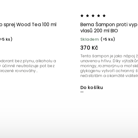
 sprej Wood Tea 100 ml
Bema Šampon proti vyp
vlasů 200 ml BIO
>5 ks)
Skladem
(>5 ks)
370 Kč
Tento šampon je jako nápoj ž
odorant bez plynu, alkoholu a
unavenou hřívu. Díky výtažků
rý účinně neutralizuje pot bez
moringy, rozmarýnu a mořsk
irozené rovnováhy...
glykogenu vytvoří ochranný ští
nečistotám a okamžitě viditeln
Do košíku
u