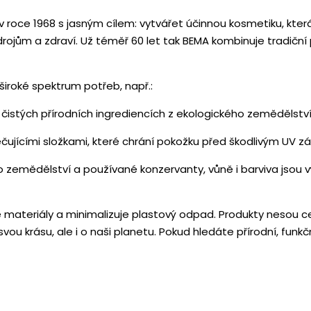
už v roce 1968 s jasným cílem: vytvářet účinnou kosmetiku, kte
zdrojům a zdraví. Už téměř 60 let tak BEMA kombinuje tradičn
 široké spektrum potřeb, např.:
čistých přírodních ingrediencích z ekologického zemědělství, 
ečujícími složkami, které chrání pokožku před škodlivým UV zář
o zemědělství a používané konzervanty, vůně i barviva jsou 
lné materiály a minimalizuje plastový odpad. Produkty nesou
svou krásu, ale i o naši planetu. Pokud hledáte přírodní, funk