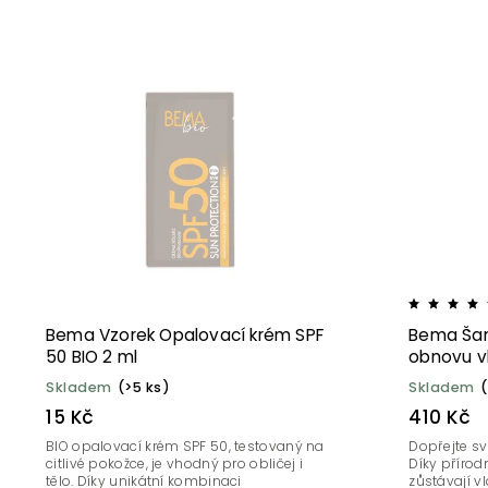
Bema Vzorek Opalovací krém SPF
Bema Šam
50 BIO 2 ml
obnovu vl
Skladem
(>5 ks)
Skladem
(
15 Kč
410 Kč
BIO opalovací krém SPF 50, testovaný na
Dopřejte sv
citlivé pokožce, je vhodný pro obličej i
Díky příro
tělo. Díky unikátní kombinaci
zůstávají v