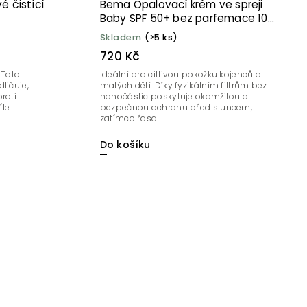
é čistící
Bema Opalovací krém ve spreji
Baby SPF 50+ bez parfemace 100
ml BIO
Skladem
(>5 ks)
720 Kč
 Toto
Ideální pro citlivou pokožku kojenců a
ličuje,
malých dětí. Díky fyzikálním filtrům bez
roti
nanočástic poskytuje okamžitou a
íle
bezpečnou ochranu před sluncem,
zatímco řasa...
Do košíku