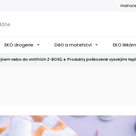
Hodnoce
EKO drogerie
Děti a mateřství
EKO lékár
ýrem nebo do vnitřních Z-BOXů.☀️ Produkty poškozené vysokými tepl