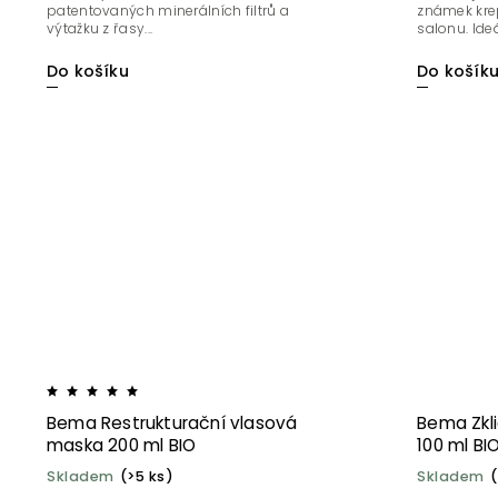
patentovaných minerálních filtrů a
známek kre
výtažku z řasy...
salonu. Ideá
Do košíku
Do košík
Bema Restrukturační vlasová
Bema Zkl
maska 200 ml BIO
100 ml BI
Skladem
(>5 ks)
Skladem
(