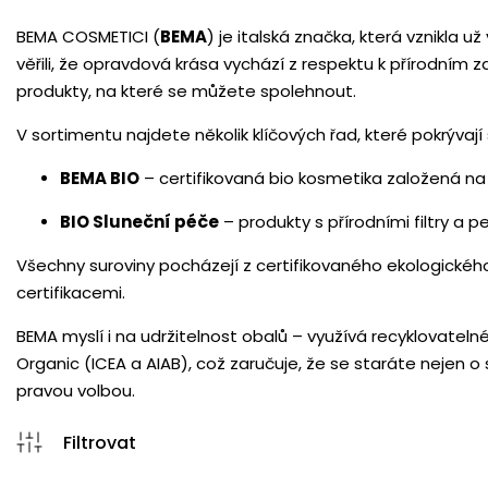
BEMA COSMETICI (
BEMA
) je italská značka, která vznikla 
věřili, že opravdová krása vychází z respektu k přírodním 
produkty, na které se můžete spolehnout.
V sortimentu najdete několik klíčových řad, které pokrývají
BEMA BIO
– certifikovaná bio kosmetika založená na 
BIO Sluneční péče
– produkty s přírodními filtry a p
Všechny suroviny pocházejí z certifikovaného ekologickéh
certifikacemi.
BEMA myslí i na udržitelnost obalů – využívá recyklovate
Organic (ICEA a AIAB), což zaručuje, že se staráte nejen o 
pravou volbou.