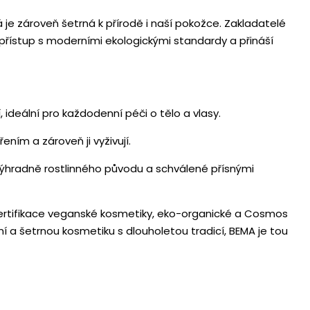
rá je zároveň šetrná k přírodě i naší pokožce. Zakladatelé
í přístup s moderními ekologickými standardy a přináší
ideální pro každodenní péči o tělo a vlasy.
ením a zároveň ji vyživují.
výhradně rostlinného původu a schválené přísnými
 certifikace veganské kosmetiky, eko-organické a Cosmos
ční a šetrnou kosmetiku s dlouholetou tradicí, BEMA je tou