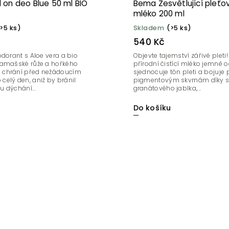
 on deo Blue 50 ml BIO
Bema Zesvětlující pleťov
mléko 200 ml
>5 ks)
Skladem
(>5 ks)
540 Kč
odorant s Aloe vera a bio
Objevte tajemství zářivé pleti!
damašské růže a hořkého
přírodní čistící mléko jemně od
chrání před nežádoucím
sjednocuje tón pleti a bojuje p
elý den, aniž by bránil
pigmentovým skvrnám díky s
 dýchání...
granátového jablka,...
u
Do košíku