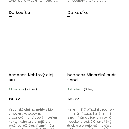
toho jsou laky 20-FREE. Textura...
přirozenému tónu pleti a
opticky...
Do košíku
Do košíku
benecos Nehtový olej
benecos Minerální pudr
BIO
Sand
Skladem
(>5 ks)
Skladem
(3 ks)
130 Kč
145 Kč
Veganský olej na nehty s bio
Nejjemnější přírodní veganský
olivovým, kokosovým,
minerální pudr, který jemně
arganovým a jojobovým olejem
zmatní váš obličej a vyrovná
nehty hydratuje a zajišťuje
nedokonalosti. BIO kukuřičný
pružnou kůžičku. Vitamin E a
škrob absorbuje kožní oleje a