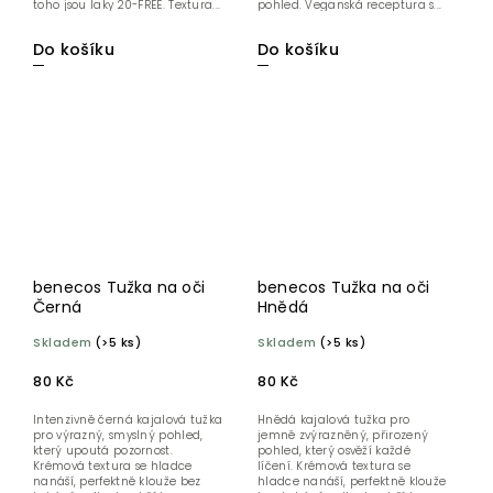
toho jsou laky 20-FREE. Textura...
pohled. Veganská receptura s...
Do košíku
Do košíku
benecos Tužka na oči
benecos Tužka na oči
Černá
Hnědá
Skladem
(>5 ks)
Skladem
(>5 ks)
80 Kč
80 Kč
Intenzivně černá kajalová tužka
Hnědá kajalová tužka pro
pro výrazný, smyslný pohled,
jemně zvýrazněný, přirozený
který upoutá pozornost.
pohled, který osvěží každé
Krémová textura se hladce
líčení. Krémová textura se
nanáší, perfektně klouže bez
hladce nanáší, perfektně klouže