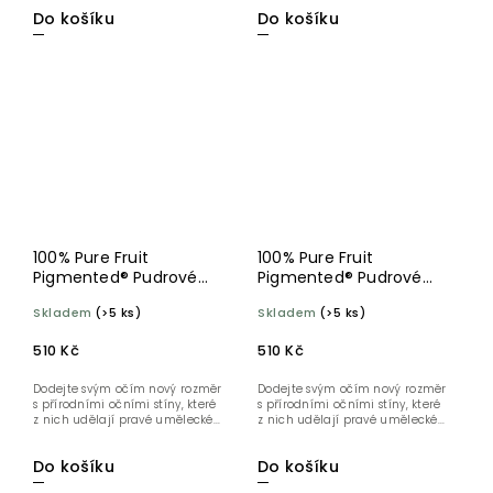
Do košíku
Do košíku
100% Pure Fruit
100% Pure Fruit
Pigmented® Pudrové
Pigmented® Pudrové
oční stíny Ginger
oční stíny Sugared
Skladem
(>5 ks)
Skladem
(>5 ks)
510 Kč
510 Kč
Dodejte svým očím nový rozměr
Dodejte svým očím nový rozměr
s přírodními očními stíny, které
s přírodními očními stíny, které
z nich udělají pravé umělecké...
z nich udělají pravé umělecké...
Do košíku
Do košíku