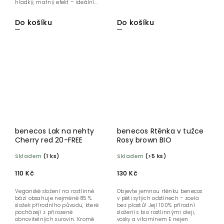
hladký, matný efekt – ideální...
Do košíku
Do košíku
benecos Lak na nehty
benecos Rtěnka v tužce
Cherry red 20-FREE
Rosy brown BIO
Skladem
(1 ks)
Skladem
(>5 ks)
110 Kč
130 Kč
Veganské složení na rostlinné
Objevte jemnou rtěnku benecos
bázi obsahuje nejméně 85 %
v pěti sytých odstínech – zcela
složek přírodního původu, které
bez plastů! Její 100% přírodní
pocházejí z přirozeně
složení s bio rostlinnými oleji,
obnovitelných surovin. Kromě
vosky a vitamínem E nejen