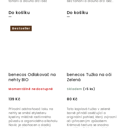
tahání a dlouho drží bez
bez tahání a dlouho drží bez...
rozmazání....
Do košíku
Do košíku
Bestseller
benecos Odlakovač na
benecos Tužka na oči
nehty BIO
Zelená
Momentálně nedostupné
Skladem
(>5 ks)
139 Kč
80 Kč
Přírodní odstraňovač laku na
Tato kajalová tužka v zelené
nehty se směsí etylesteru
barvě přináší osvěžující a
kyseliny mléčné rostlinného
originální pohled, který zvýrazní
původu a organického alkoholu.
oči přirozeným způsobem.
Navíc je obohacen o sladký
Krémová textura se snadno