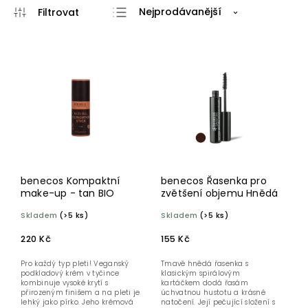
Nejprodávanější
Nejlevnější
Nejdražší
Abecedně
benecos Kompaktní
benecos Řasenka pro
make-up - tan BIO
zvětšení objemu Hnědá
Skladem
(>5 ks)
Skladem
(>5 ks)
220 Kč
155 Kč
Pro každý typ pleti! Veganský
Tmavě hnědá řasenka s
podkladový krém v tyčince
klasickým spirálovým
kombinuje vysoké krytí s
kartáčkem dodá řasám
přirozeným finišem a na pleti je
úchvatnou hustotu a krásné
lehký jako pírko. Jeho krémová
natočení. Její pečující složení s