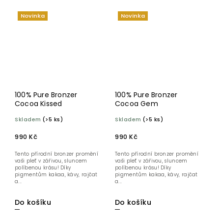
Novinka
Novinka
100% Pure Bronzer
100% Pure Bronzer
Cocoa Kissed
Cocoa Gem
Skladem
(>5 ks)
Skladem
(>5 ks)
990 Kč
990 Kč
Tento přírodní bronzer promění
Tento přírodní bronzer promění
vaši pleť v zářivou, sluncem
vaši pleť v zářivou, sluncem
políbenou krásu! Díky
políbenou krásu! Díky
pigmentům kakaa, kávy, rajčat
pigmentům kakaa, kávy, rajčat
a...
a...
Do košíku
Do košíku