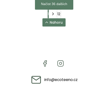
Načíst 36 dalších
1
12
Nahoru
info
@
ecoteeno.cz