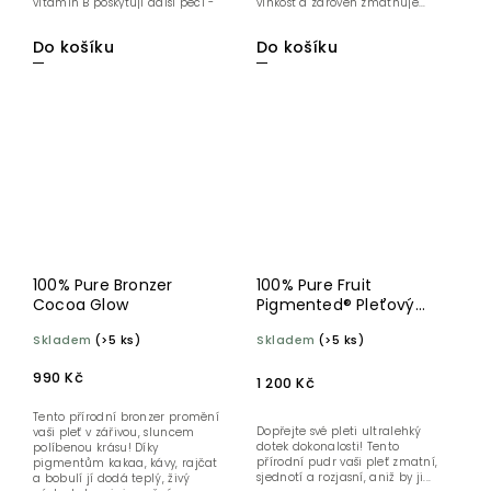
vitamin B poskytují další péči -
vlhkost a zároveň zmatňuje...
pro...
Do košíku
Do košíku
100% Pure Bronzer
100% Pure Fruit
Cocoa Glow
Pigmented® Pleťový
pudr Créme
Skladem
(>5 ks)
Skladem
(>5 ks)
990 Kč
1 200 Kč
Tento přírodní bronzer promění
Dopřejte své pleti ultralehký
vaši pleť v zářivou, sluncem
dotek dokonalosti! Tento
políbenou krásu! Díky
přírodní pudr vaši pleť zmatní,
pigmentům kakaa, kávy, rajčat
sjednotí a rozjasní, aniž by ji...
a bobulí jí dodá teplý, živý