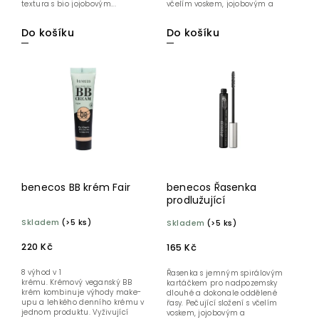
textura s bio jojobovým...
včelím voskem, jojobovým a
slunečnicovým olejem z...
Do košíku
Do košíku
benecos BB krém Fair
benecos Řasenka
prodlužující
Skladem
(>5 ks)
Skladem
(>5 ks)
220 Kč
165 Kč
8 výhod v 1
Řasenka s jemným spirálovým
krému. Krémový veganský BB
kartáčkem pro nadpozemsky
krém kombinuje výhody make-
dlouhé a dokonale oddělené
upu a lehkého denního krému v
řasy. Pečující složení s včelím
jednom produktu. Vyživující
voskem, jojobovým a