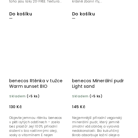
toho jsou laky 20-FREE. Textura...
krásně zbarví rty,...
Do košíku
Do košíku
benecos Rtěnka v tužce
benecos Minerální pudr
Warm sunset BIO
Light sand
Skladem
(>5 ks)
Skladem
(>5 ks)
130 Kč
145 Kč
Objevte jemnou rtěnku benecos
Nejjemnější přírodní veganský
v pěti sytých odstínech – zcela
minerální pudr, který jemně
bez plastů! Její 100% přírodní
zmatní váš obličej a vyrovná
složení s bio rostlinnými oleji,
nedokonalosti. Bio kukuřičný
vosky a vitamínem E nejen
škrob absorbuje kožní oleje a