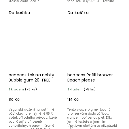
krásně lesklé. Ideální...
toho jsou laky 20-FREE. Textura...
Do košíku
Do košíku
benecos Lak na nehty
benecos Refill bronzer
Bubble gum 20-FREE
Beach please
Skladem
(>5 ks)
Skladem
(>5 ks)
110 Kč
114 Kč
Veganské složení na rostlinné
Tento vysoce pigmentovaný
bázi obsahuje nejméně 85 %
bronzer vám dodá zářivou,
složek přírodního původu, které
sluncem políbenou pleť. Díky
pocházejí z přirozeně
jemné textuře a jemným
obnovitelných surovin. Kromě
třpytivým efektům se přizpůsobí