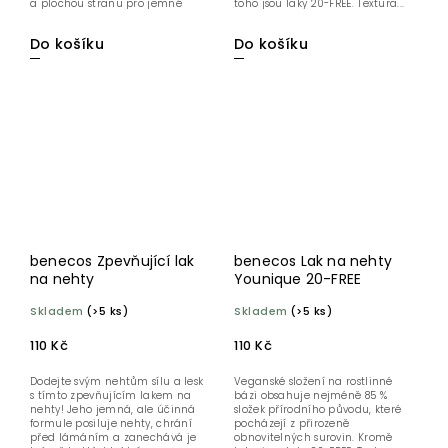
a plochou stranu pro jemné
toho jsou laky 20-FREE. Textura...
zatlačení...
Do košíku
Do košíku
benecos Zpevňující lak
benecos Lak na nehty
na nehty
Younique 20-FREE
Skladem
(>5 ks)
Skladem
(>5 ks)
110 Kč
110 Kč
Dodejte svým nehtům sílu a lesk
Veganské složení na rostlinné
s tímto zpevňujícím lakem na
bázi obsahuje nejméně 85 %
nehty! Jeho jemná, ale účinná
složek přírodního původu, které
formule posiluje nehty, chrání
pocházejí z přirozeně
před lámáním a zanechává je
obnovitelných surovin. Kromě