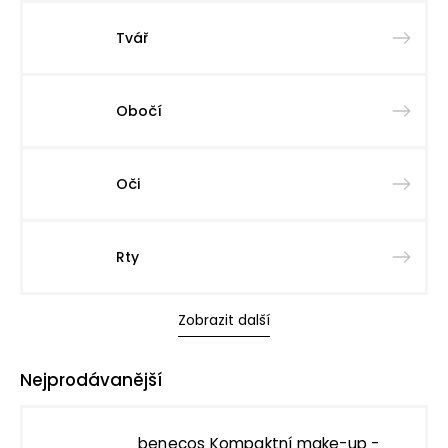
Tvář
Obočí
Oči
Rty
Zobrazit další
Nejprodávanější
benecos Kompaktní make-up -