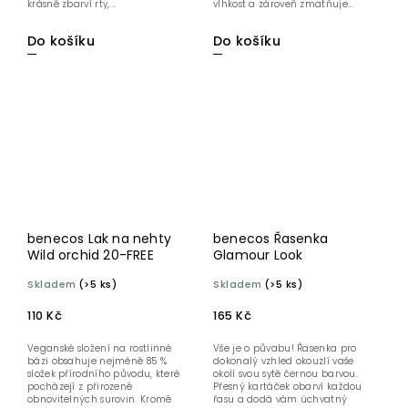
krásně zbarví rty,...
vlhkost a zároveň zmatňuje...
Do košíku
Do košíku
benecos Lak na nehty
benecos Řasenka
Wild orchid 20-FREE
Glamour Look
Skladem
(>5 ks)
Skladem
(>5 ks)
110 Kč
165 Kč
Veganské složení na rostlinné
Vše je o půvabu! Řasenka pro
bázi obsahuje nejméně 85 %
dokonalý vzhled okouzlí vaše
složek přírodního původu, které
okolí svou sytě černou barvou.
pocházejí z přirozeně
Přesný kartáček obarví každou
obnovitelných surovin. Kromě
řasu a dodá vám úchvatný