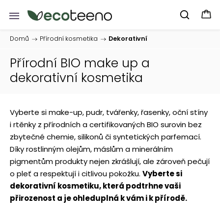
Domů
/
Přírodní kosmetika
/
Dekorativní
Přírodní BIO make up a
dekorativní kosmetika
Vyberte si make-up, pudr, tvářenky, řasenky, oční stíny
i rtěnky z přírodních a certifikovaných BIO surovin bez
zbytečné chemie, silikonů či syntetických parfemací.
Díky rostlinným olejům, máslům a minerálním
pigmentům produkty nejen zkrášlují, ale zároveň pečují
o pleť a respektují i citlivou pokožku.
Vyberte si
dekorativní kosmetiku, která podtrhne vaši
přirozenost a je ohleduplná k vám i k přírodě.