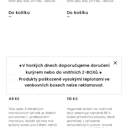
toho jsou laky 20-FREE. Textura...
toho jsou laky 20-FREE. Textura...
Do košíku
Do košíku
☀️V horkých dnech doporučujeme doručení
kurýrem nebo do vnitřních Z-BOXů.☀️
benecos Manikúrní
benecos Lak na nehty
Produkty poškozené vysokými teplotami ve
tyčinky (sada 6 ks)
Mystery 20-FREE
venkovních boxech nelze reklamovat.
Skladem
(>5 ks)
Skladem
(>5 ks)
49 Kč
110 Kč
Tato sada 6 dřevěných
Veganské složení na rostlinné
manikúrních tyčinek je ideální
bázi obsahuje nejméně 85 %
pro domácí i profesionální
složek přírodního původu, které
manikúru. Každá tyčinka má
pocházejí z přirozeně
špičatý konec pro čištění nehtů
obnovitelných surovin. Kromě