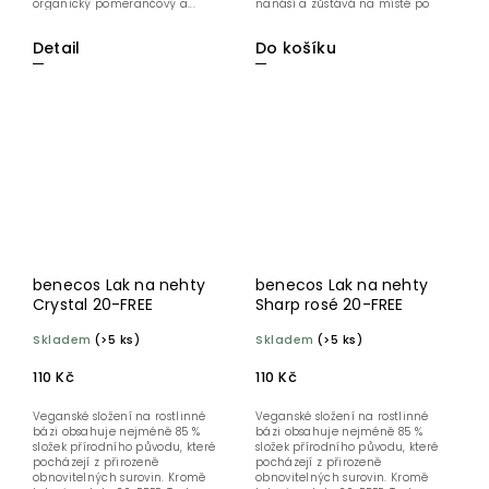
organický pomerančový a...
nanáší a zůstává na místě po
celý...
Detail
Do košíku
benecos Lak na nehty
benecos Lak na nehty
Crystal 20-FREE
Sharp rosé 20-FREE
Skladem
(>5 ks)
Skladem
(>5 ks)
110 Kč
110 Kč
Veganské složení na rostlinné
Veganské složení na rostlinné
bázi obsahuje nejméně 85 %
bázi obsahuje nejméně 85 %
složek přírodního původu, které
složek přírodního původu, které
pocházejí z přirozeně
pocházejí z přirozeně
obnovitelných surovin. Kromě
obnovitelných surovin. Kromě