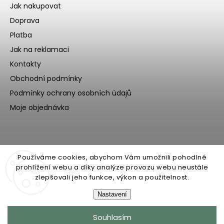
Jak nakupovat
Doprava
Platba
Jak na reklamaci
Kontakty
Obchodní podmínky
Podmínky ochrany osobních údajů
Moje objednávka
Používáme cookies, abychom Vám umožnili pohodlné
prohlížení webu a díky analýze provozu webu neustále
zlepšovali jeho funkce, výkon a použitelnost.
Nastavení
Copyright 2026
Ecoteeno
. Všechna práva vyhrazena.
Souhlasím
Upravit nastavení cookies