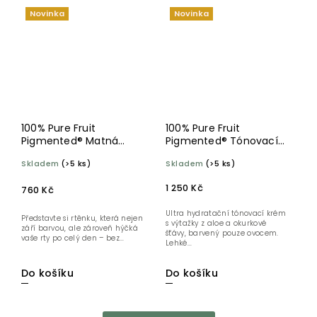
Novinka
Novinka
100% Pure Fruit
100% Pure Fruit
Pigmented® Matná
Pigmented® Tónovací
rtěnka s kakaovým
hydratační krém Sand
Skladem
(>5 ks)
Skladem
(>5 ks)
máslem Currant
30 ml
1 250 Kč
760 Kč
Ultra hydratační tónovací krém
Představte si rtěnku, která nejen
s výtažky z aloe a okurkové
září barvou, ale zároveň hýčká
šťávy, barvený pouze ovocem.
vaše rty po celý den – bez...
Lehké...
Do košíku
Do košíku