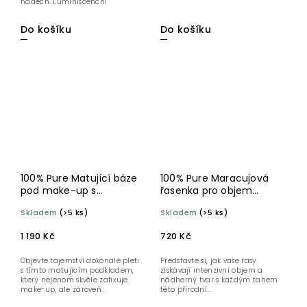
nádech. Luminiscenční
minerál...
Do košíku
Do košíku
100% Pure Matující báze
100% Pure Maracujová
pod make-up s
řasenka pro objem
kolagenem z mořských
Black Tea
Skladem
(>5 ks)
Skladem
(>5 ks)
řas 30 ml
1 190 Kč
720 Kč
Objevte tajemství dokonalé pleti
Představte si, jak vaše řasy
s tímto matujícím podkladem,
získávají intenzivní objem a
který nejenom skvěle zafixuje
nádherný tvar s každým tahem
make-up, ale zároveň...
této přírodní...