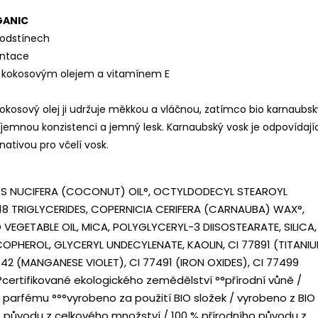
ANIC
 odstínech
entace
 kokosovým olejem a vitamínem E
kokosový olej ji udržuje měkkou a vláčnou, zatímco bio karnaubsk
říjemnou konzistenci a jemný lesk. Karnaubský vosk je odpovídají
ativou pro včelí vosk.
 NUCIFERA (COCONUT) OIL°, OCTYLDODECYL STEAROYL
18 TRIGLYCERIDES, COPERNICIA CERIFERA (CARNAUBA) WAX°,
EGETABLE OIL, MICA, POLYGLYCERYL-3 DIISOSTEARATE, SILICA,
PHEROL, GLYCERYL UNDECYLENATE, KAOLIN, CI 77891 (TITANI
742 (MANGANESE VIOLET), CI 77491 (IRON OXIDES), CI 77499
°
certifikované ekologického zemědělství °°přírodní vůně /
í parfému °°°vyrobeno za použití BIO složek / vyrobeno z BIO
O původu z celkového množství / 100 % přírodního původu z