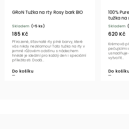
GRoN Tužka na rty Rosy bark BIO
100% Pur
tužka na 
Skladem
(>5 ks)
Skladem
185 Kč
620 Kč
Přirozené, šťavnaté rty plné barvy, které
Krémová pří
vás nikdy nezklamou! Tato tužka na rty v
pečujícími 
jemně růžovém odstínu s nádechem
usnadňuje 
hnědé je ideální pro každý den i speciální
vytvořit...
příležitosti. Dodá...
Do košíku
Do košík