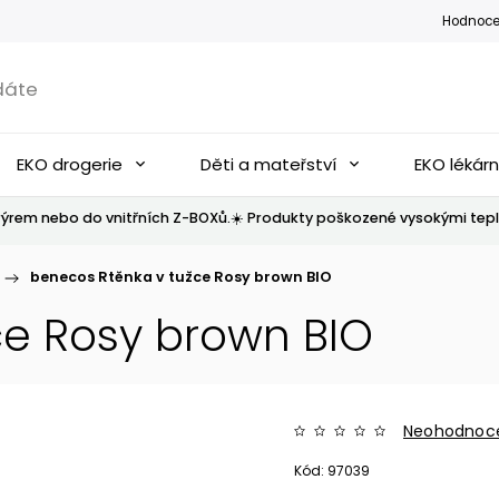
Hodnoce
EKO drogerie
Děti a mateřství
EKO lékár
ýrem nebo do vnitřních Z-BOXů.☀️ Produkty poškozené vysokými tepl
/
benecos Rtěnka v tužce Rosy brown BIO
ce Rosy brown BIO
Neohodnoc
Kód:
97039