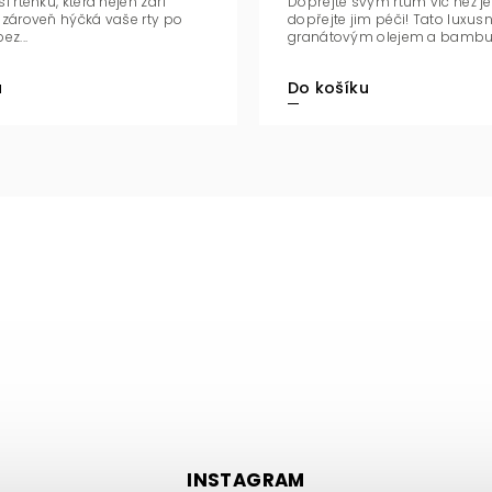
i rtěnku, která nejen září
Dopřejte svým rtům víc než j
 zároveň hýčká vaše rty po
dopřejte jim péči! Tato luxusn
ez...
granátovým olejem a bambuc
u
Do košíku
INSTAGRAM