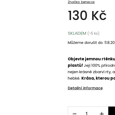
Značka:
benecos
130 Kč
SKLADEM
(>5 ks)
Můžeme doručit do:
11.8.2
Objevte jemnou rtěnku 
plastů!
Její 100% přírodn
nejen krásně zbarví rty, 
hebké.
Krása, kterou po
Detailní informace