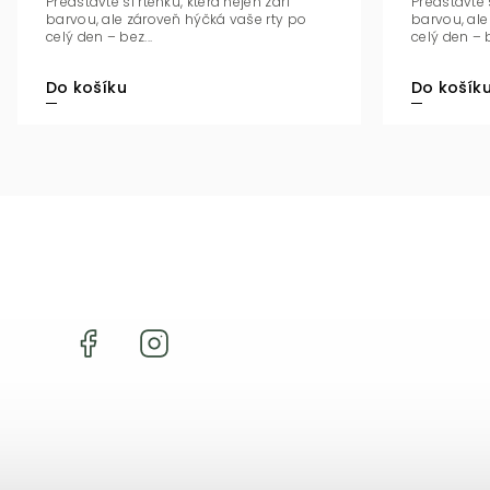
Představte si rtěnku, která nejen září
Představte s
barvou, ale zároveň hýčká vaše rty po
barvou, ale
celý den – bez...
celý den – b
Do košíku
Do košík