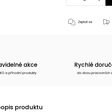
Zeptat se
avidelné akce
Rychlé doruč
EKO a přírodní produkty
do dvou pracovních 
popis produktu