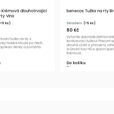
e Krémová dlouhotrvající
benecos Tužka na rty B
rty Vino
(>5 ks)
Skladem
(>5 ks)
80 Kč
Vytvořte dokonale definované 
rodní tužka na rty s
konturovací tužkou! Precizní a
oleji hladce klouže po rtech,
dlouhá výdrž a přirozený vzhle
aplikaci rtěnky a pomáhá
zvýrazní tvar rtů a zpevní jeji
Krémová...
Do košíku
u