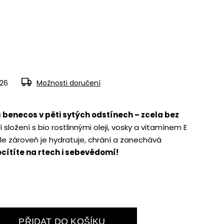
026
Možnosti doručení
benecos v pěti sytých odstínech – zcela bez
í složení s bio rostlinnými oleji, vosky a vitamínem E
ale zároveň je hydratuje, chrání a zanechává
cítíte na rtech i sebevědomí!
PŘIDAT DO KOŠÍKU