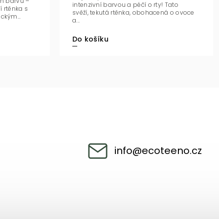
en barvu –
intenzivní barvou a péčí o rty! Tato
í rtěnka s
svěží, tekutá rtěnka, obohacená o ovoce
kým...
a...
Do košíku
info
@
ecoteeno.cz