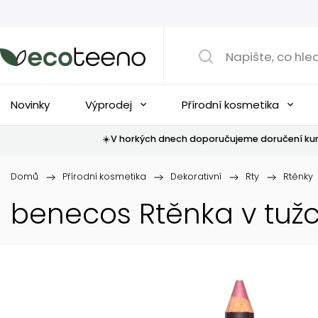
Novinky
Výprodej
Přírodní kosmetika
☀️V horkých dnech doporučujeme doručení kur
Domů
/
Přírodní kosmetika
/
Dekorativní
/
Rty
/
Rtěnky
benecos Rtěnka v tuž