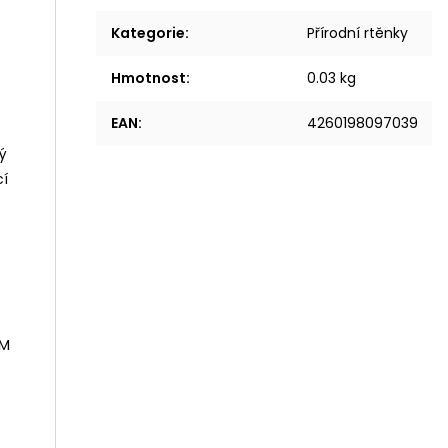
Kategorie
:
Přírodní rtěnky
Hmotnost
:
0.03 kg
EAN
:
4260198097039
ý
cí
UM