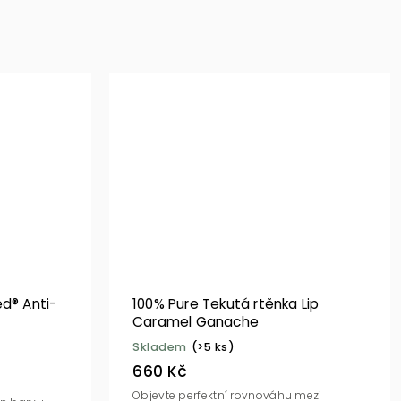
ed® Anti-
100% Pure Tekutá rtěnka Lip
Caramel Ganache
Skladem
(>5 ks)
660 Kč
Objevte perfektní rovnováhu mezi