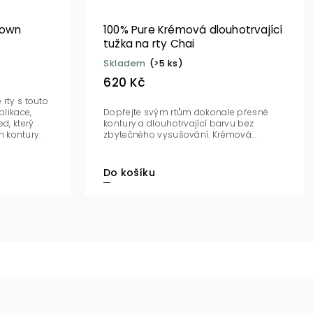
rown
100% Pure Krémová dlouhotrvající
tužka na rty Chai
Skladem
(>5 ks)
620 Kč
rty s touto
plikace,
Dopřejte svým rtům dokonale přesné
d, který
kontury a dlouhotrvající barvu bez
ch kontury.
zbytečného vysušování. Krémová...
Do košíku