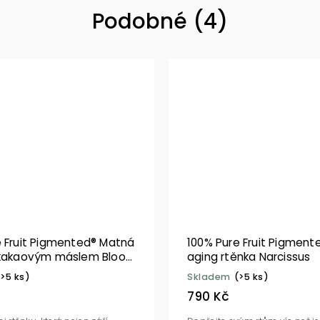
Podobné (4)
e Fruit Pigmented® Matná
100% Pure Fruit Pigment
 kakaovým máslem Blood
aging rtěnka Narcissus
(>5 ks)
Skladem
(>5 ks)
790 Kč