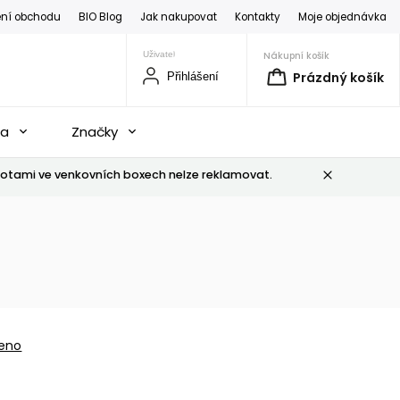
ní obchodu
BIO Blog
Jak nakupovat
Kontakty
Moje objednávka
Nákupní košík
Prázdný košík
Přihlášení
na
Značky
otami ve venkovních boxech nelze reklamovat.
eno