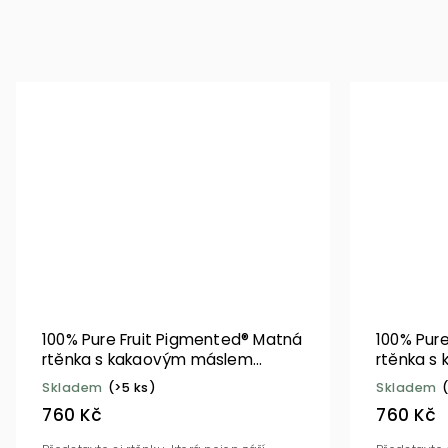
100% Pure Fruit Pigmented® Matná
100% Pur
rtěnka s kakaovým máslem
rtěnka s
Hyacinthus
Orange
Skladem
(>5 ks)
Skladem
760 Kč
760 Kč