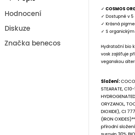
✓
COSMOS ORG
Hodnocení
✓ Dostupné v 5
✓ Krásná pigm
Diskuze
✓ S organickým
Značka
benecos
Hydratační bio 
vosk zajišťuje p
veganskou altern
Složení:
COCOS
STEARATE, C10-
HYDROGENATED V
ORYZANOL, TOCO
DIOXIDE), CI 77
(IRON OXIDES)°
přírodní složen
surovin 30% BI