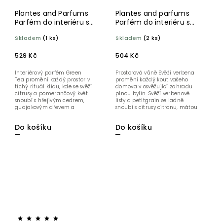
Plantes and Parfums
Plantes and parfums
Parfém do interiéru s
Parfém do interiéru s
tyčinkami Zelený čaj 100
tyčinkami Svěží
Skladem
(1 ks)
Skladem
(2 ks)
ml
verbena 100ml
529 Kč
504 Kč
Interiérový parfém Green
Prostorová vůně Svěží verbena
Tea promění každý prostor v
promění každý kout vašeho
tichý rituál klidu, kde se svěží
domova v osvěžující zahradu
citrusy a pomerančový květ
plnou bylin. Svěží verbenové
snoubí s hřejivým cedrem,
listy a petitgrain se ladně
guajakovým dřevem a
snoubí s citrusy citronu, mátou
smyslným...
a...
Do košíku
Do košíku