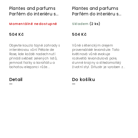
Plantes and parfums
Plantes and parfums
Parfém do interiéru s
Parfém do interiéru s
tyčinkami Lístky růže
tyčinkami Levandule 100
Momentálně nedostupné
Skladem
(2 ks)
100 ml
ml
504 Kč
504 Kč
Objevte kouzlo tajné zahrady s
Vůně s éterickým olejem
interiérovou vůní Pétale de
provensálské levandule. Tato
Rose, kde každé nadechnutí
květinová vůně evokuje
přináší svěžest zelených listů,
rozkvetlá levandulová pole,
jemnost fialky a karafiátu a
slunné krajiny a středomořský
bohatou eleganci růže....
životní styl. Difuzér je vyroben z...
Detail
Do košíku