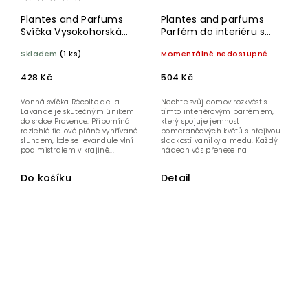
Plantes and Parfums
Plantes and parfums
Svíčka Vysokohorská
Parfém do interiéru s
levandule 180 g
tyčinkami Květy
Skladem
(1 ks)
Momentálně nedostupné
pomeranče 100 ml
428 Kč
504 Kč
Vonná svíčka Récolte de la
Nechte svůj domov rozkvést s
Lavande je skutečným únikem
tímto interiérovým parfémem,
do srdce Provence. Připomíná
který spojuje jemnost
rozlehlé fialové pláně vyhřívané
pomerančových květů s hřejivou
sluncem, kde se levandule vlní
sladkostí vanilky a medu. Každý
pod mistralem v krajině...
nádech vás přenese na
sluncem...
Do košíku
Detail