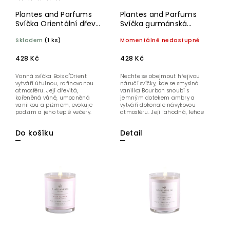
Plantes and Parfums
Plantes and Parfums
Svíčka Orientální dřevo
Svíčka gurmánská
180 g
vanilka 180 g
Skladem
(1 ks)
Momentálně nedostupné
428 Kč
428 Kč
Vonná svíčka Bois d'Orient
Nechte se obejmout hřejivou
vytváří útulnou, rafinovanou
náručí svíčky, kde se smyslná
atmosféru. Její dřevitá,
vanilka Bourbon snoubí s
kořeněná vůně, umocněná
jemným dotekem ambry a
vanilkou a pižmem, evokuje
vytváří dokonale návykovou
podzim a jeho teplé večery.
atmosféru. Její lahodná, lehce
Tato elegantní a...
pudrová vůně...
Do košíku
Detail