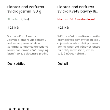
Plantes and Parfums
Plantes and Parfums
Svíčka jasmín 180 g
Svíčka Květy bavlny 180
g
Skladem
(1 ks)
Momentálně nedostupné
428 Kč
428 Kč
Vonná svíčka Fleur de
Svíčka s vůní bavlníkového květu
Jasmin promění váš domov v
promění váš domov v oázu klidu
rozkvetlou provensálskou
a jemného světla. Její pudrová,
zahradu zahalenou do vzácné,
jemně květinová vůně vás unese
sametově jemné vůně. Smyslný
na tiché, snové ráno, kde se
jasmín se zde dokonale prolíná
každý nádech stává...
s tóny...
Do košíku
Detail