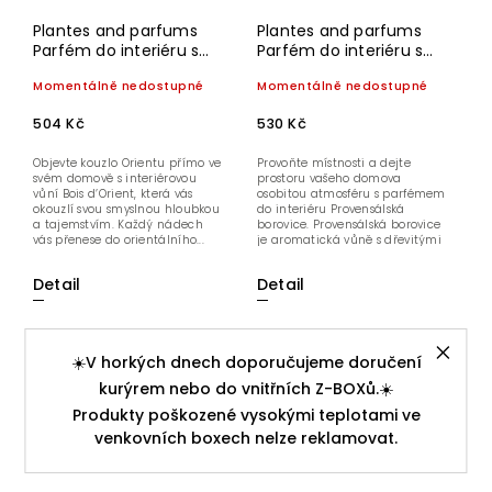
Plantes and parfums
Plantes and parfums
Parfém do interiéru s
Parfém do interiéru s
tyčinkami Orientální
tyčinkami Provensálská
Momentálně nedostupné
Momentálně nedostupné
dřevo 100 ml
borovice 100 ml
504 Kč
530 Kč
Objevte kouzlo Orientu přímo ve
Provoňte místnosti a dejte
svém domově s interiérovou
prostoru vašeho domova
vůní Bois d’Orient, která vás
osobitou atmosféru s parfémem
okouzlí svou smyslnou hloubkou
do interiéru Provensálská
a tajemstvím. Každý nádech
borovice. Provensálská borovice
vás přenese do orientálního...
je aromatická vůně s dřevitými
a...
Detail
Detail
☀️V horkých dnech doporučujeme doručení
kurýrem nebo do vnitřních Z-BOXů.☀️
Produkty poškozené vysokými teplotami ve
venkovních boxech nelze reklamovat.