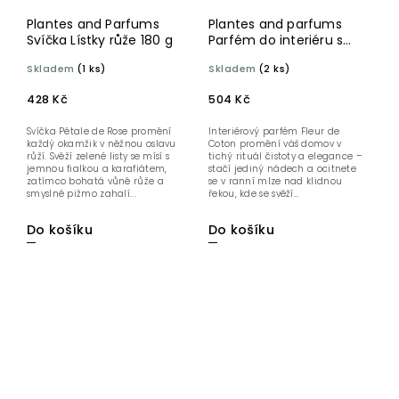
Plantes and Parfums
Plantes and parfums
Svíčka Lístky růže 180 g
Parfém do interiéru s
tyčinkami Květy bavlny
Skladem
(1 ks)
Skladem
(2 ks)
100 ml
428 Kč
504 Kč
Svíčka Pétale de Rose promění
Interiérový parfém Fleur de
každý okamžik v něžnou oslavu
Coton promění váš domov v
růží. Svěží zelené listy se mísí s
tichý rituál čistoty a elegance –
jemnou fialkou a karafiátem,
stačí jediný nádech a ocitnete
zatímco bohatá vůně růže a
se v ranní mlze nad klidnou
smyslné pižmo zahalí...
řekou, kde se svěží...
Do košíku
Do košíku