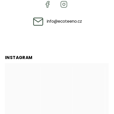
info
@
ecoteeno.cz
INSTAGRAM