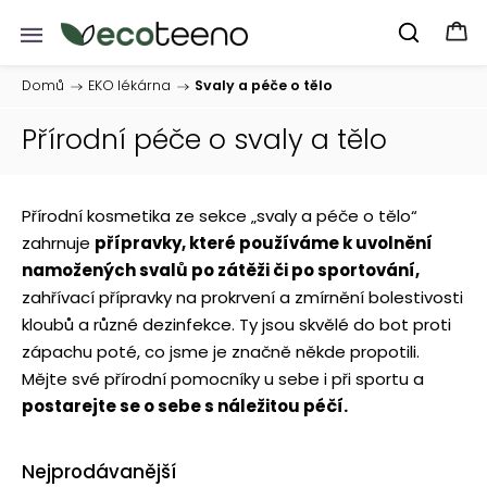
Domů
/
EKO lékárna
/
Svaly a péče o tělo
Přírodní péče o svaly a tělo
Přírodní kosmetika ze sekce „svaly a péče o tělo“
zahrnuje
přípravky, které používáme k uvolnění
namožených svalů po zátěži či po sportování,
zahřívací přípravky na prokrvení a zmírnění bolestivosti
kloubů a různé dezinfekce. Ty jsou skvělé do bot proti
zápachu poté, co jsme je značně někde propotili.
Mějte své přírodní pomocníky u sebe i při sportu a
postarejte se o sebe s náležitou péčí.
Nejprodávanější