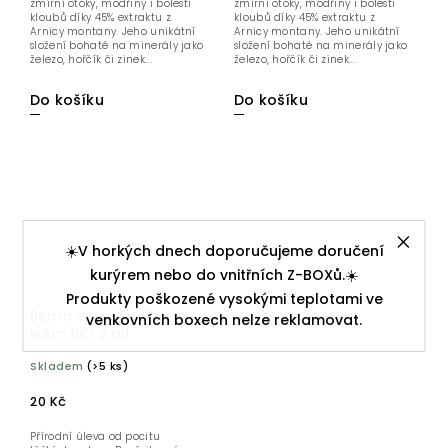
zmírní otoky, modřiny i bolesti
zmírní otoky, modřiny i bolesti
kloubů díky 45% extraktu z
kloubů díky 45% extraktu z
Arnicy montany. Jeho unikátní
Arnicy montany. Jeho unikátní
složení bohaté na minerály jako
složení bohaté na minerály jako
železo, hořčík či zinek...
železo, hořčík či zinek...
Do košíku
Do košíku
☀️V horkých dnech doporučujeme doručení
kurýrem nebo do vnitřních Z-BOXů.☀️
Produkty poškozené vysokými teplotami ve
Bema Vzorek Kaštanový
venkovních boxech nelze reklamovat.
krém BIO 2 ml
Skladem
(>5 ks)
20 Kč
Přírodní úleva od pocitu