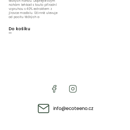
těžkých nohou. Dopřejte svým
nohám lehkost s touto přírodní
vzpruhou s 40% extraktem z
jírovce maďalu. Účinně ulevuje
od pocitu těžkých a
unavených...
Do košíku
info
@
ecoteeno.cz