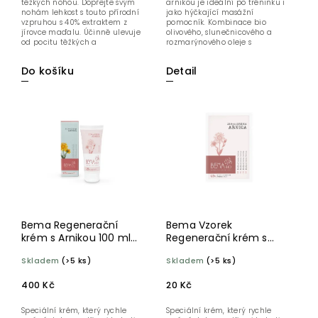
těžkých nohou. Dopřejte svým
arnikou je ideální po tréninku i
nohám lehkost s touto přírodní
jako hýčkající masážní
vzpruhou s 40% extraktem z
pomocník. Kombinace bio
jírovce maďalu. Účinně ulevuje
olivového, slunečnicového a
od pocitu těžkých a
rozmarýnového oleje s
unavených...
výtažkem...
Do košíku
Detail
Bema Regenerační
Bema Vzorek
krém s Arnikou 100 ml
Regenerační krém s
BIO
Arnikou BIO 2 ml
Skladem
(>5 ks)
Skladem
(>5 ks)
400 Kč
20 Kč
Speciální krém, který rychle
Speciální krém, který rychle