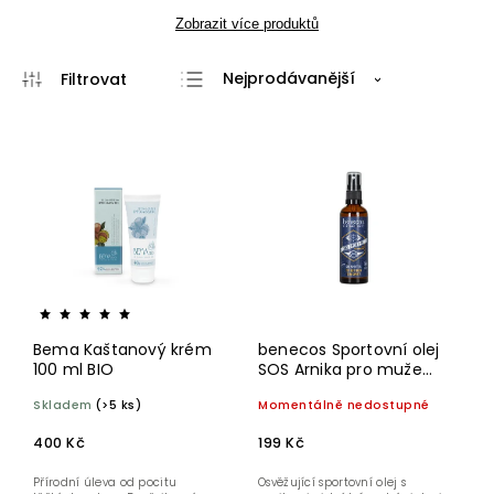
Zobrazit více produktů
Nejprodávanější
Nejlevnější
Nejdražší
Abecedně
Bema Kaštanový krém
benecos Sportovní olej
100 ml BIO
SOS Arnika pro muže
BIO 75 ml
Skladem
(>5 ks)
Momentálně nedostupné
400 Kč
199 Kč
Přírodní úleva od pocitu
Osvěžující sportovní olej s