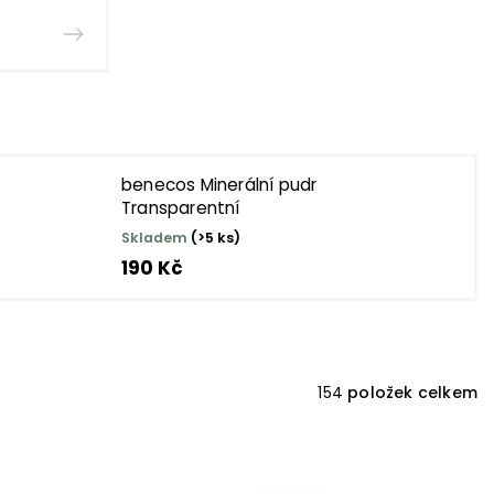
benecos Minerální pudr
Transparentní
Skladem
(>5 ks)
190 Kč
154
položek celkem