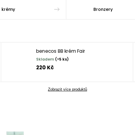
 krémy
Bronzery
benecos BB krém Fair
Skladem
(>5 ks)
220 Kč
Zobrazit více produktů