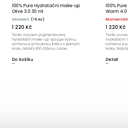
100% Pure Hydratační make-up
100% Pure
Olive 3.0 30 ml
Warm 4.0 
Skladem
(>5 ks)
Momentáln
1 220 Kč
1 220 Kč
Tento ovocem pigmentovaný
Tento ovoc
hydratační make-up spojuje výživu,
hydratační 
ochranu a přirozenou krásu v jednom
ochranu a p
kroku. Nabitý BIO šťávou z aloe...
kroku. Nabitý
Do košíku
Detail