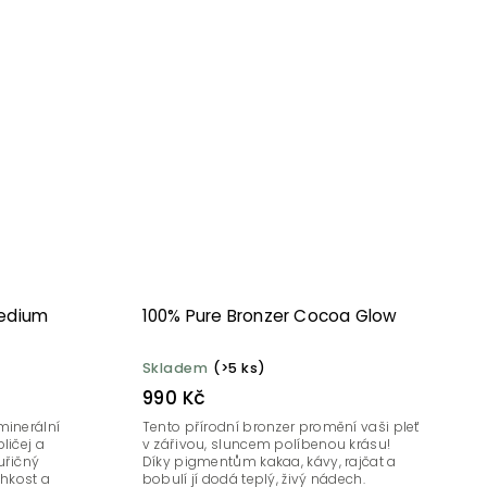
Medium
100% Pure Bronzer Cocoa Glow
Skladem
(>5 ks)
990 Kč
minerální
Tento přírodní bronzer promění vaši pleť
ličej a
v zářivou, sluncem políbenou krásu!
uřičný
Díky pigmentům kakaa, kávy, rajčat a
lhkost a
bobulí jí dodá teplý, živý nádech.