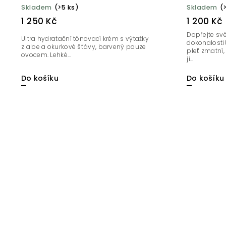
30 ml
Skladem
(>5 ks)
Skladem
(
1 250 Kč
1 200 Kč
Dopřejte své
Ultra hydratační tónovací krém s výtažky
dokonalosti!
z aloe a okurkové šťávy, barvený pouze
pleť zmatní, 
ovocem. Lehké...
ji...
Do košíku
Do košíku