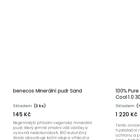
benecos Minerální pudr Sand
100% Pure
Cool 1.0 3
Skladem
(3 ks)
Skladem
(
145 Kč
1 220 Kč
Nejjemnější přírodní veganský minerální
Tento ovoc
pudr, který jemně zmatní váš obličej a
hydratační 
vyrovná nedokonalosti. BIO kukuřičný
ochranu a p
škrob absorbuje kožní oleje a vlhkost a