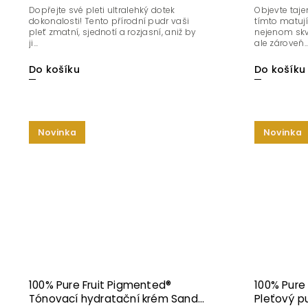
Dopřejte své pleti ultralehký dotek
Objevte taje
dokonalosti! Tento přírodní pudr vaši
tímto matuj
pleť zmatní, sjednotí a rozjasní, aniž by
nejenom skv
ji...
ale zároveň..
Do košíku
Do košíku
Novinka
Novinka
100% Pure Fruit Pigmented®
100% Pure
Tónovací hydratační krém Sand
Pleťový p