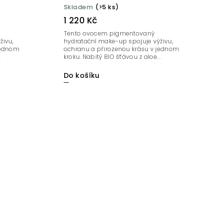
Skladem
(>5 ks)
1 220 Kč
Tento ovocem pigmentovaný
živu,
hydratační make-up spojuje výživu,
jednom
ochranu a přirozenou krásu v jednom
.
kroku. Nabitý BIO šťávou z aloe...
Do košíku