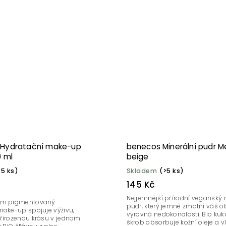
 Hydratační make-up
benecos Minerální pudr 
0 ml
beige
>5 ks)
Skladem
(>5 ks)
145 Kč
Nejjemnější přírodní veganský 
em pigmentovaný
pudr, který jemně zmatní váš ob
make-up spojuje výživu,
vyrovná nedokonalosti. Bio kuk
řirozenou krásu v jednom
škrob absorbuje kožní oleje a v