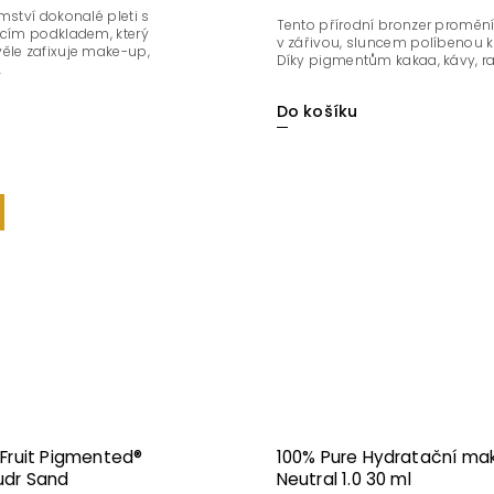
mství dokonalé pleti s
Tento přírodní bronzer promění
ícím podkladem, který
v zářivou, sluncem políbenou k
ěle zafixuje make-up,
Díky pigmentům kakaa, kávy, rajč
.
Do košíku
 Fruit Pigmented®
100% Pure Hydratační ma
udr Sand
Neutral 1.0 30 ml