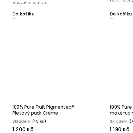
kroku. Nabitý
zároveň zmatňuje...
Do košíku
Do košíku
100% Pure Fruit Pigmented®
100% Pure
Pleťový pudr Créme
make-up 
mořských 
Skladem
(>5 ks)
Skladem
(
1 200 Kč
1 190 Kč