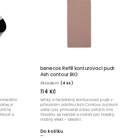
benecos Refill konturovací pudr
Ash contour BIO
Skladem
(4 ks)
114 Kč
minerální
Lehký a hedvábný konturovací pudr v
ličej a
přírodním odstínu Ash Contour zvýrazní
uřičný
vaše rysy přirozeně a bez ostrých linií.
lhkost a
Snadno se nanáší a roztírá pro hladký,
matný efekt – ideální...
Do košíku