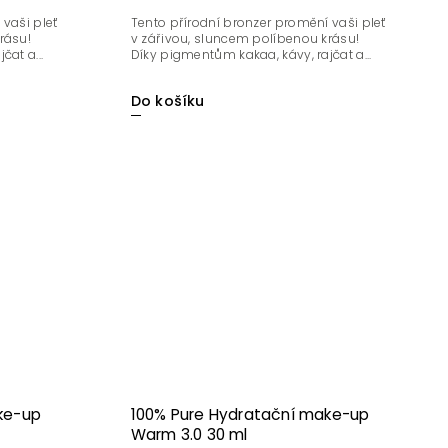
 vaši pleť
Tento přírodní bronzer promění vaši pleť
rásu!
v zářivou, sluncem políbenou krásu!
at a...
Díky pigmentům kakaa, kávy, rajčat a...
Do košíku
ke-up
100% Pure Hydratační make-up
Warm 3.0 30 ml