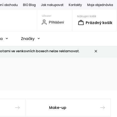
ní obchodu
BIO Blog
Jak nakupovat
Kontakty
Moje objednávka
Nákupní košík
Prázdný košík
Přihlášení
na
Značky
otami ve venkovních boxech nelze reklamovat.
Make-up