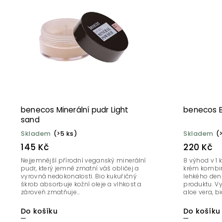
Abecedně
benecos Minerální pudr Light
benecos B
sand
Skladem
(>5 ks)
Skladem
(
145 Kč
220 Kč
Nejjemnější přírodní veganský minerální
8 výhod v 1
pudr, který jemně zmatní váš obličej a
krém kombi
vyrovná nedokonalosti. Bio kukuřičný
lehkého den
škrob absorbuje kožní oleje a vlhkost a
produktu. Vyž
zároveň zmatňuje...
aloe vera, bio
Do košíku
Do košíku