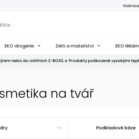
Hodnoce
EKO drogerie
Děti a mateřství
EKO lékár
ýrem nebo do vnitřních Z-BOXů.☀️ Produkty poškozené vysokými tepl
osmetika na tvář
dry
Podkladové báze