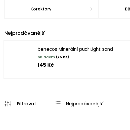
Korektory
BB
Nejprodávanější
benecos Minerální pudr Light sand
Skladem
(>5 ks)
145 Kč
Nejprodávanější
Nejlevnější
Nejdražší