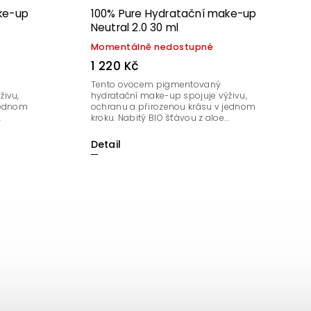
ke-up
100% Pure Hydratační make-up
Neutral 2.0 30 ml
Momentálně nedostupné
1 220 Kč
Tento ovocem pigmentovaný
živu,
hydratační make-up spojuje výživu,
jednom
ochranu a přirozenou krásu v jednom
.
kroku. Nabitý BIO šťávou z aloe...
Detail