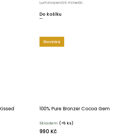
Luminiscenční minerál...
Do košíku
Novinka
Kissed
100% Pure Bronzer Cocoa Gem
Skladem
(>5 ks)
990 Kč