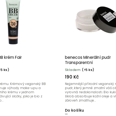
B krém Fair
benecos Minerální pudr
Transparentní
>5 ks)
Skladem
(>5 ks)
190 Kč
 krému. Krémový veganský BB
Nejjemnější přírodní veganský 
nuje výhody make-upu a
pudr, který jemně zmatní váš ob
ního krému v jednom
vyrovná nedokonalosti. Bio kuk
ivující složky, jako je bio z
škrob absorbuje kožní oleje a v
...
zároveň zmatňuje...
Do košíku