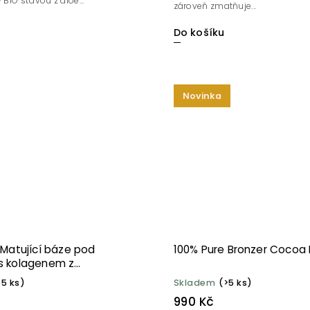
 BIO šťávou z aloe...
zároveň zmatňuje...
Do košíku
Novinka
 Matující báze pod
100% Pure Bronzer Cocoa 
s kolagenem z
řas 30 ml
>5 ks)
Skladem
(>5 ks)
990 Kč