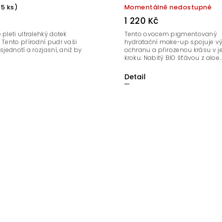
>5 ks)
Momentálně nedostupné
1 220 Kč
 pleti ultralehký dotek
Tento ovocem pigmentovaný
 Tento přírodní pudr vaši
hydratační make-up spojuje vý
sjednotí a rozjasní, aniž by
ochranu a přirozenou krásu v 
kroku. Nabitý BIO šťávou z aloe..
Detail