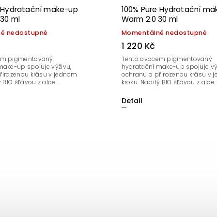
 Hydratační make-up
100% Pure Hydratační ma
30 ml
Warm 2.0 30 ml
ě nedostupné
Momentálně nedostupné
1 220 Kč
em pigmentovaný
Tento ovocem pigmentovaný
make-up spojuje výživu,
hydratační make-up spojuje vý
řirozenou krásu v jednom
ochranu a přirozenou krásu v 
 BIO šťávou z aloe...
kroku. Nabitý BIO šťávou z aloe..
Detail