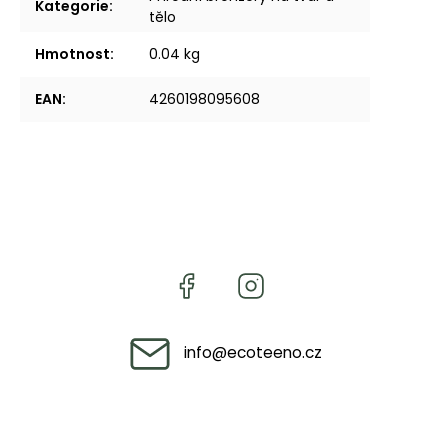
Kategorie
:
tělo
Hmotnost
:
0.04 kg
EAN
:
4260198095608
info
@
ecoteeno.cz