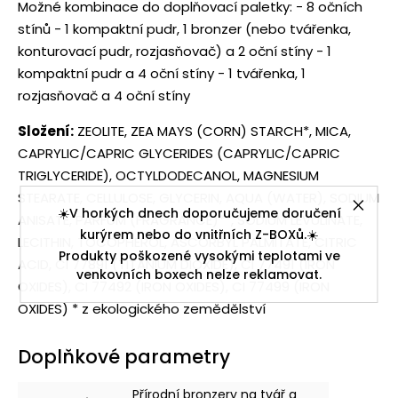
Možné kombinace do doplňovací paletky: - 8 očních
stínů - 1 kompaktní pudr, 1 bronzer (nebo tvářenka,
konturovací pudr, rozjasňovač) a 2 oční stíny - 1
kompaktní pudr a 4 oční stíny - 1 tvářenka, 1
rozjasňovač a 4 oční stíny
Složení:
ZEOLITE, ZEA MAYS (CORN) STARCH*, MICA,
CAPRYLIC/CAPRIC GLYCERIDES (CAPRYLIC/CAPRIC
TRIGLYCERIDE), OCTYLDODECANOL, MAGNESIUM
STEARATE, CELLULOSE, GLYCERIN, AQUA (WATER), SODIUM
☀️V horkých dnech doporučujeme doručení
ANISATE, PARFUM (FRAGRANCE)**, SODIUM LEVULINATE,
kurýrem nebo do vnitřních Z-BOXů.☀️
LECITHIN, TOCOPHEROL, ASCORBYL PALMITATE, CITRIC
Produkty poškozené vysokými teplotami ve
ACID, CI 77891 (TITANIUM DIOXIDE), CI 77491 (IRON
venkovních boxech nelze reklamovat.
OXIDES), CI 77492 (IRON OXIDES), CI 77499 (IRON
OXIDES) * z ekologického zemědělství
Doplňkové parametry
Přírodní bronzery na tvář a