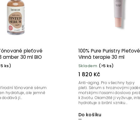
Tónované pleťové
100% Pure Puristry Pleťov
3 amber 30 ml BIO
Vinná terapie 30 ml
>5 ks)
Skladem
(>5 ks)
1 820 Kč
Anti-aging. Pro všechny typy
 přírodní tónované sérum
pleti. Sérum s hroznovými jadé
jen hydratuje, ale jemně
mořskými řasami doslova prob
dodává jí...
k životu. Okamžitě ji vyživuje, in
hydratuje a brání vzniku...
Do košíku