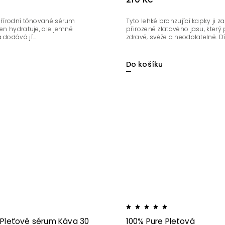
 přírodní tónované sérum
Tyto lehké bronzující kapky ji z
jen hydratuje, ale jemně
přirozeně zlatavého jasu, který
dodává jí...
zdravě, svěže a neodolatelně. Dík
Do košíku
 Pleťové sérum Káva 30
100% Pure Pleťová