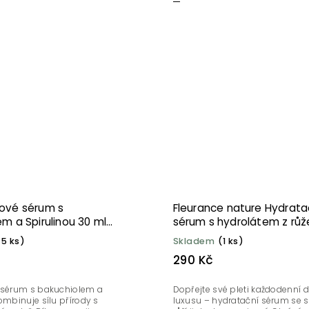
ové sérum s
Fleurance nature Hydrata
m a Spirulinou 30 ml
sérum s hydrolátem z růž
ml
>5 ks)
Skladem
(1 ks)
290 Kč
 sérum s bakuchiolem a
Dopřejte své pleti každodenní 
ombinuje sílu přírody s
luxusu – hydratační sérum se si