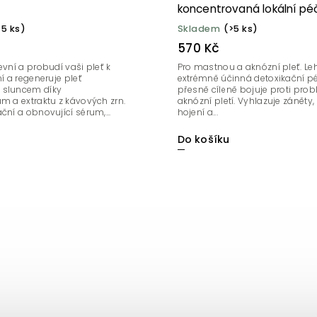
koncentrovaná lokální p
Tree 10 ml
>5 ks)
Skladem
(>5 ks)
570 Kč
evní a probudí vaši pleť k
Pro mastnou a aknózní pleť. Leh
ní a regeneruje pleť
extrémně účinná detoxikační pé
 sluncem díky
přesně cíleně bojuje proti pr
m a extraktu z kávových zrn.
aknózní pletí. Vyhlazuje záněty,
ční a obnovující sérum,...
hojení a...
Do košíku