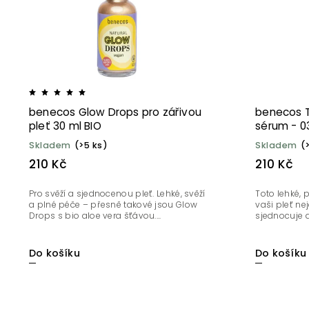
benecos Glow Drops pro zářivou
benecos 
pleť 30 ml BIO
sérum - 0
Skladem
(>5 ks)
Skladem
(
210 Kč
210 Kč
Pro svěží a sjednocenou pleť. Lehké, svěží
Toto lehké,
a plné péče – přesně takové jsou Glow
vaši pleť ne
Drops s bio aloe vera šťávou....
sjednocuje a 
Do košíku
Do košíku