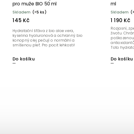
pro muže BIO 50 ml
ml
Skladem
(>5 ks)
Skladem
(
145 Kč
1 190 Kč
Rozjasní, zp
Hydratační šťáva z bio aloe vera,
životu. Chrá
kyselina hyaluronová a ochranný bio
poškozenou
konopný olej pečují o normální a
antioxidantů
smíšenou pleť. Pro pocit lehkosti!
Toto hydrata
Do košíku
Do košíku