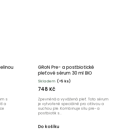
elinou
GRoN Pre- a postbiotické
pleťové sérum 30 ml BIO
Skladem
(>5 ks)
748 Kč
rum s
Zpevněná a vyvážená pleť. Toto sérum
tí a
je vytvořené speciálně pro citlivou a
ace
suchou ple. Kombinuje sílu pre- a
postbiotik s...
Do košíku