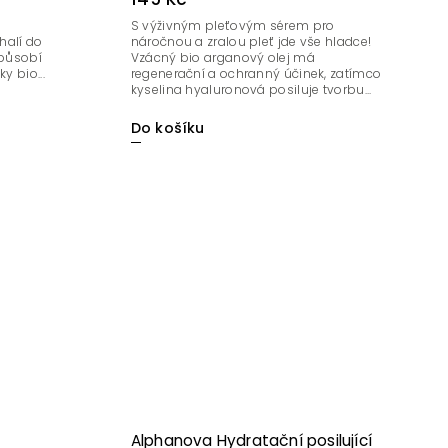
S výživným pleťovým sérem pro
ahalí do
náročnou a zralou pleť jde vše hladce!
 působí
Vzácný bio arganový olej má
y bio...
regenerační a ochranný účinek, zatímco
kyselina hyaluronová posiluje tvorbu...
Do košíku
Alphanova Hydratační posilující