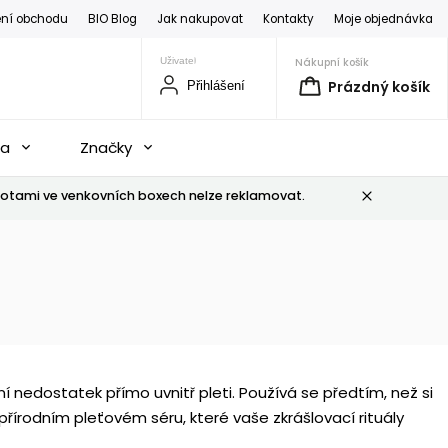
ní obchodu
BIO Blog
Jak nakupovat
Kontakty
Moje objednávka
Nákupní košík
Prázdný košík
Přihlášení
na
Značky
otami ve venkovních boxech nelze reklamovat.
ní nedostatek přímo uvnitř pleti. Používá se předtím, než si
írodním pleťovém séru, které vaše zkrášlovací rituály