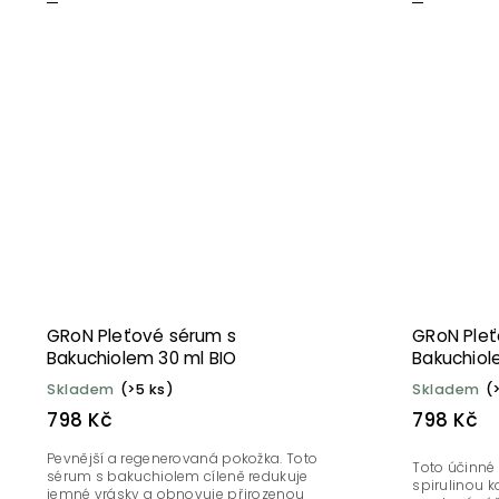
GRoN Pleťové sérum s
GRoN Pleť
Bakuchiolem 30 ml BIO
Bakuchiole
BIO
Skladem
(>5 ks)
Skladem
(
798 Kč
798 Kč
Pevnější a regenerovaná pokožka. Toto
Toto účinné
sérum s bakuchiolem cíleně redukuje
spirulinou k
jemné vrásky a obnovuje přirozenou