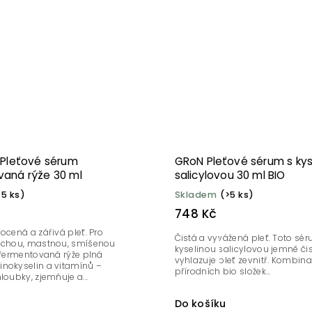
 Pleťové sérum
GRoN Pleťové sérum s kys
aná rýže 30 ml
salicylovou 30 ml BIO
>5 ks)
Skladem
(>5 ks)
748 Kč
ocená a zářivá pleť. Pro
Čistá a vyvážená pleť. Toto sé
uchou, mastnou, smíšenou
kyselinou salicylovou jemně čis
 fermentovaná rýže plná
vyhlazuje pleť zevnitř. Kombin
nokyselin a vitamínů –
přírodních bio složek...
loubky, zjemňuje a...
Do košíku