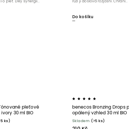
o pleť. Díky synergii...
růží ji doslova rozjasní. Chrání...
Do košíku
Tónované pleťové
benecos Bronzing Drops 
 ivory 30 ml BIO
opálený vzhled 30 ml BIO
>5 ks)
Skladem
(>5 ks)
210 Kč