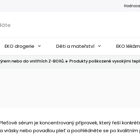
Hodnoce
EKO drogerie
Děti a mateřství
EKO lékár
ýrem nebo do vnitřních Z-BOXů.☀️ Produkty poškozené vysokými tepl
. Pleťové sérum je koncentrovaný přípravek, který řeší konkrét
 vrásky nebo povadlou pleť a poohlédněte se po kvalitním př