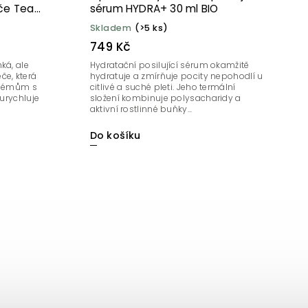
éče Tea
sérum HYDRA+ 30 ml BIO
Skladem
(>5 ks)
749 Kč
ká, ale
Hydratační posilující sérum okamžitě
če, která
hydratuje a zmírňuje pocity nepohodlí u
oblémům s
citlivé a suché pleti. Jeho termální
 urychluje
složení kombinuje polysacharidy a
aktivní rostlinné buňky...
Do košíku