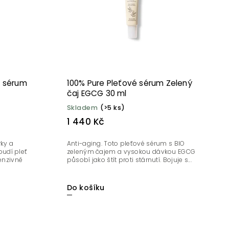
é sérum
100% Pure Pleťové sérum Zelený
čaj EGCG 30 ml
Skladem
(>5 ks)
1 440 Kč
rky a
Anti-aging. Toto pleťové sérum s BIO
udí pleť
zeleným čajem a vysokou dávkou EGCG
tenzivně
působí jako štít proti stárnutí. Bojuje s...
Do košíku