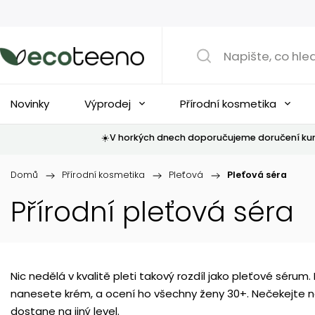
Novinky
Výprodej
Přírodní kosmetika
☀️V horkých dnech doporučujeme doručení kur
Domů
/
Přírodní kosmetika
/
Pleťová
/
Pleťová séra
Přírodní pleťová séra
Nic nedělá v kvalitě pleti takový rozdíl jako pleťové sérum
nanesete krém, a ocení ho všechny ženy 30+. Nečekejte na
dostane na jiný level.