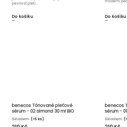
moderní péčí 
pevnost pleti....
Do košíku
Do košíku
benecos Tónované pleťové
benecos 
sérum - 02 almond 30 ml BIO
sérum - 01
Skladem
(>5 ks)
Skladem
(
210 Kč
210 Kč