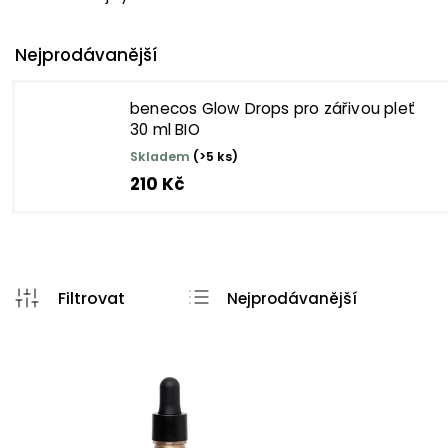
Nejprodávanější
benecos Glow Drops pro zářivou pleť
30 ml BIO
Skladem
(>5 ks)
210 Kč
Nejprodávanější
Nejlevnější
Nejdražší
Abecedně