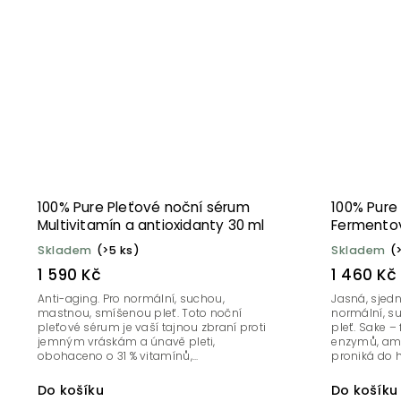
100% Pure Pleťové noční sérum
100% Pure
Multivitamín a antioxidanty 30 ml
Fermentov
Skladem
(>5 ks)
Skladem
(
1 590 Kč
1 460 Kč
Anti-aging. Pro normální, suchou,
Jasná, sjedn
mastnou, smíšenou pleť. Toto noční
normální, s
pleťové sérum je vaší tajnou zbraní proti
pleť. Sake –
jemným vráskám a únavě pleti,
enzymů, ami
obohaceno o 31 % vitamínů,...
proniká do h
Do košíku
Do košíku