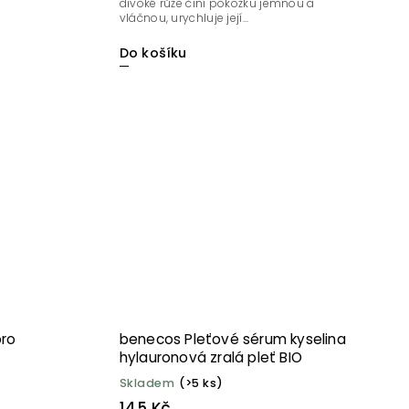
divoké růže činí pokožku jemnou a
vláčnou, urychluje její...
Do košíku
pro
benecos Pleťové sérum kyselina
hylauronová zralá pleť BIO
Skladem
(>5 ks)
145 Kč