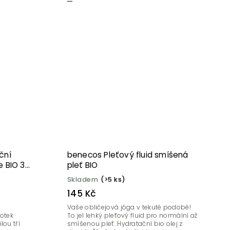
ční
benecos Pleťový fluid smíšená
e BIO 30
pleť BIO
Skladem
(>5 ks)
145 Kč
Vaše obličejová jóga v tekuté podobě!
dotek
To jel lehký pleťový fluid pro normální až
lou tří
smíšenou pleť. Hydratační bio olej z