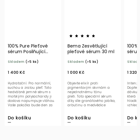
100% Pure Pleťové
Bema Zesvětlující
100% 
sérum Posilňující
pleťové sérum 30 ml
séru
mořské kultury 30 ml
a oku
Skladem
(>5 ks)
Skladem
(>5 ks)
Sklad
1 400 Kč
1 000 Kč
1 320 
Hydratační. Pro normální,
Objevte elixír proti
Intenzi
suchou a zralou pleť. Toto
pigmentovým skvrnám a
Dopřejt
hedvábně jemné sérum s
nejednotnému tónu
dávku i
mořskými polysacharidy ji
pleti. Toto speciální sérum
která se
doslova napumpuje vláhou.
díky síle granátového jablka,
hladkos
Vaše pokožka bude den za
arbutinu a medvědice
vzhled 
dnem viditelně...
lékařské sjednocuje...
ucítíte t
Do košíku
Do košíku
Do ko