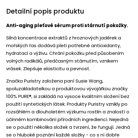
Detailní popis produktu
Anti-aging pleťové sérum proti stárnutí pokožky.
Silná koncentrace extraktů z hroznových jadérek a
mořských řas dodává pleti potřebné antioxidanty,
hydrataci a výživu. Chrání pokožku před působením
volných radikálů, předčasným stárnutím, vznikem
vrásek. Zlepšuje elasticitu a pevnost.
Značka Puristry založena paní Susie Wang,
spoluzakladatelkou a produktovou vývojářkou značky
100% PURE®, si zakládá na vysoce kvalitním složení bez
použití syntetických látek. Produkty Puristry vznikly po
rozsáhlém a dlouholetém výzkumu rostlin a znalostí o
účinném kombinování přírodních ingrediencí. Nejedná
se o použití několika složek a tvrzení, že fungují. Jedná
se o hluboké poznání každé složky - co s ní dobře