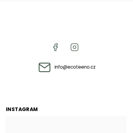
info
@
ecoteeno.cz
INSTAGRAM