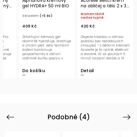
anný
Alphanova Krémový
Acorelle Bělící krém
lený
gel HYDRA+ 50 ml BIO
na obličej a tělo 2 x 30
ml
Momentálně
Skladem
(>5 ks)
nedostupné
409 Kč
420 Kč
í. Pro
Zklidňující krémový gel
Objevte hladkou a zářivou
nto
okamžitě hydratuje, zklidňuje
pokožku bez nežádoucích
ém,
a chrání pleť. Jeho termální
chloupků – s bělícím krémem
nzivně
složení kombinuje
Acorelle je to rychlé, efektivní
posiluje
polysacharidy a aktivní
a snadné. Už za pouhých 5
G ze
rostlinné buňky papyru s
minut rozjasní obličej a 10
vysokomolekulární kyselinou...
minut...
Do košíku
Detail
Podobné (4)
Previous
Next