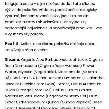
funguje a co ne - a jak nejlépe dodat tuto cílenou
výživu do pokožky. Vědecky podložené, strategicky
vybrané, koncentrované složky jsou tím, co činí
produkty Puristry tak účinnými. Puristry jsou ty
nejšetrnější, nejúčinnější a nejvýživnější produkty - vše
s využitím síly přírody.
Použití:
Aplikujte na čistou pokožku obličeje a krku.
Používejte ráno a večer.
Složení:
Organic Aloe Barbadensis Leaf Juice, Organic
Rosa Damascena (Organic Rose Hydrosol) Flower
Water, Glycerin (Vegetable), Niacinamide (Vitamin
B3), Sodium PCA (Plant Derived Humectant), Calanthe
Discolor (Orchid Stem Cells) Extract, Citrus Aurantium
Dulcis (Orange Stem Cell) Callus Culture Extract,
Vaccinium Vitis-Idaea (Lingonberry Stem Cell) Fruit
Extract, Chenopodium Quinoa (Quinoa Peptide) Seed
Extract, Resveratrol (from Red Wine), Bakuchiol Oil,