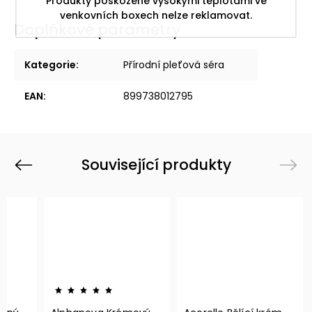
Produkty poškozené vysokými teplotami ve
venkovních boxech nelze reklamovat.
Doplňkové parametry
Kategorie
:
Přírodní pleťová séra
EAN
:
899738012795
Související produkty
Previous
Next