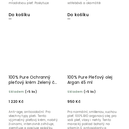
mladistvou pleť. Poskytuje
vstřebává a okamžitě
intenzivní...
napumpuje...
Do košíku
Do košíku
100% Pure Ochranný
100% Pure Pleťový olej
pleťový krém Zelený čaj
Argan 45 ml
EGCG 40 ml
Skladem
(>5 ks)
Skladem
(>5 ks)
1 220 Kč
950 Kč
Anti-age, antioxidační. Pro
Pro normální, smíšenou, suchou
všechny typy pleti. Tento
pleť. 100% BIO arganový olej pro
výjimečný pleťový krém, nabitý
vaši pleť, vlasy i nehty. Tento
živinami, intenzivně zvlhčuje,
marocký poklad bohatý na
zjemňuje a posiluje pokožku,
vitamín E, antioxidanty a