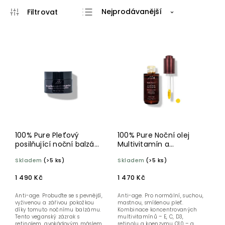
Nejprodávanější
Nejlevnější
Nejdražší
Abecedně
100% Pure Pleťový
100% Pure Noční olej
posilňující noční balzám
Multivitamín a
Retinol 28 g
antioxidanty 30 ml
Skladem
(>5 ks)
Skladem
(>5 ks)
1 490 Kč
1 470 Kč
Anti-age. Probuďte se s pevnější,
Anti-age. Pro normální, suchou,
vyživenou a zářivou pokožkou
mastnou, smíšenou pleť.
díky tomuto nočnímu balzámu.
Kombinace koncentrovaných
Tento veganský zázrak s
multivitamínů – E, C, D3,
retinolem, avokádovým máslem
retinolu a koenzymu Q10 – a