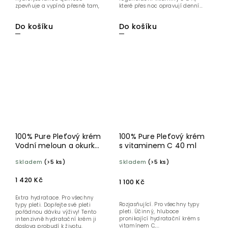
zpevňuje a vypíná přesně tam,
které přes noc opravují denní...
kde...
Do košíku
Do košíku
100% Pure Pleťový krém
100% Pure Pleťový krém
Vodní meloun a okurka
s vitaminem C 40 ml
40 ml
Skladem
(>5 ks)
Skladem
(>5 ks)
1 420 Kč
1 100 Kč
Extra hydratace. Pro všechny
Rozjasňující. Pro všechny typy
typy pleti. Dopřejte své pleti
pleti. Účinný, hluboce
pořádnou dávku výživy! Tento
pronikající hydratační krém s
intenzivně hydratační krém ji
vitamínem C,...
doslova probudí k životu,