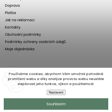
Doprava
Platba
Jak na reklamaci
Kontakty
Obchodní podmínky
Podmínky ochrany osobních údajů
Moje objednávka
Používáme cookies, abychom Vám umožnili pohodlné
prohlížení webu a díky analýze provozu webu neustále
zlepšovali jeho funkce, výkon a použitelnost.
Nastavení
Copyright 2026
Ecoteeno
. Všechna práva vyhrazena.
Souhlasím
Upravit nastavení cookies