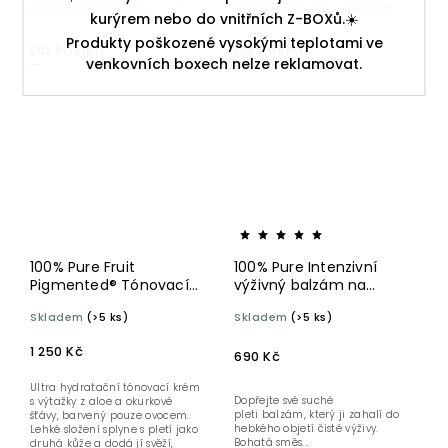
sjednocuje tón pleti a...
unavenou pokožku. Vaše pleť
kurýrem nebo do vnitřních Z-BOXů.☀️
bude hebká,...
Produkty poškozené vysokými teplotami ve
Do košíku
Do košíku
venkovních boxech nelze reklamovat.
100% Pure Fruit
100% Pure Intenzivní
Pigmented® Tónovací
výživný balzám na
hydratační krém Alpine
obličej i tělo 50 g
Skladem
(>5 ks)
Skladem
(>5 ks)
Rose 30 ml
1 250 Kč
690 Kč
Ultra hydratační tónovací krém
Dopřejte své suché
s výtažky z aloe a okurkové
pleti balzám, který ji zahalí do
šťávy, barvený pouze ovocem.
hebkého objetí čisté výživy.
Lehké složení splyne s pletí jako
Bohatá směs...
druhá kůže a dodá jí svěží,