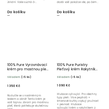
zklidní. Vaše suchá či...
dodá vaší pokožce vše, po čem...
Do košíku
Do košíku
100% Pure Vyrovnávací
100% Pure Puristry
krém pro mastnou pleť
Pleťový krém Rakytník
Tea Tree 30 ml
řešetlákový 40 ml
Skladem
(>5 ks)
Skladem
(>5 ks)
1 090 Kč
1 350 Kč
Hluboce vyživující. Pro všechny
Rozlučte se s nadměrným
typy pleti. Více peptidů +
leskem a akné! Tento krém je
kmenové buňky zvyšují pružnost
vaší tajnou zbraní pro mastnou
+ pevnost. Hluboce
pleť, která potřebuje skutečnou
vyživující krém s rakytníkem ji