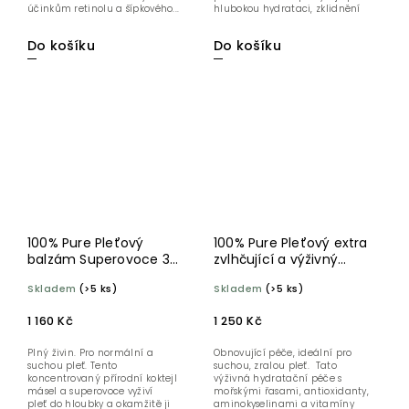
účinkům retinolu a šípkového...
hlubokou hydrataci, zklidnění
a...
Do košíku
Do košíku
100% Pure Pleťový
100% Pure Pleťový extra
balzám Superovoce 30
zvlhčující a výživný
g
krém Posilňující mořské
Skladem
(>5 ks)
Skladem
(>5 ks)
kultury 40 ml
1 160 Kč
1 250 Kč
Plný živin. Pro normální a
Obnovující péče, ideální pro
suchou pleť. Tento
suchou, zralou pleť. Tato
koncentrovaný přírodní koktejl
výživná hydratační péče s
másel a superovoce vyživí
mořskými řasami, antioxidanty,
pleť do hloubky a okamžitě ji
aminokyselinami a vitamíny