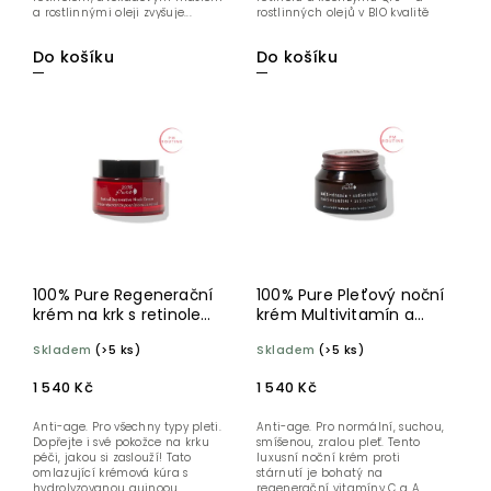
a rostlinnými oleji zvyšuje...
rostlinných olejů v BIO kvalitě
působí...
Do košíku
Do košíku
100% Pure Regenerační
100% Pure Pleťový noční
krém na krk s retinolem
krém Multivitamín a
44 ml
antioxidanty 42,5 g
Skladem
(>5 ks)
Skladem
(>5 ks)
1 540 Kč
1 540 Kč
Anti-age. Pro všechny typy pleti.
Anti-age. Pro normální, suchou,
Dopřejte i své pokožce na krku
smíšenou, zralou pleť. Tento
péči, jakou si zaslouží! Tato
luxusní noční krém proti
omlazující krémová kúra s
stárnutí je bohatý na
hydrolyzovanou quinoou
regenerační vitamíny C a A,