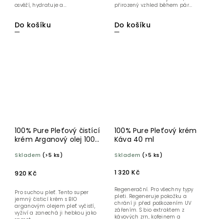
osvěží, hydratuje a...
přirozený vzhled během pár...
Do košíku
Do košíku
100% Pure Pleťový čistící
100% Pure Pleťový krém
krém Arganový olej 100
Káva 40 ml
ml
Skladem
(>5 ks)
Skladem
(>5 ks)
1 320 Kč
920 Kč
Regenerační. Pro všechny typy
Pro suchou pleť. Tento super
pleti. Regeneruje pokožku a
jemný čisticí krém s BIO
chrání ji před poškozením UV
arganovým olejem pleť vyčistí,
zářením. S bio extraktem z
vyživí a zanechá ji hebkou jako
kávových zrn, kofeinem a