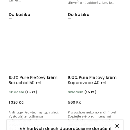
samet....
silnými antioxidanty, jako je...
Do košíku
Do košíku
100% Pure Pleťový krém
100% Pure Pleťový krém
Bakuchiol 50 ml
Superovoce 40 ml
Skladem
(>5 ks)
Skladem
(>5 ks)
1 320 Kč
560 Kč
Anti-age. Pro všechny typy pleti.
Pro suchou nebo normální pleť.
Vyzkoušejte rostlinnou
Dopřejte své pleti intenzivní
alternativu retinolu –
hydrataci s krémem nabitým
pleťový krém s bakuchiolem,
antioxidanty ze superovoce,
☀️V horkých dnech doporučujeme doručení
který jemně vyhlazuje vrásky,
který obnoví suchou a