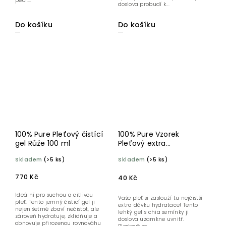
péči....
doslova probudí k...
Do košíku
Do košíku
100% Pure Pleťový čistící
100% Pure Vzorek
gel Růže 100 ml
Pleťový extra
hydratační krém 1,5 ml
Skladem
(>5 ks)
Skladem
(>5 ks)
770 Kč
40 Kč
Ideální pro suchou a citlivou
Vaše pleť si zaslouží tu nejčistší
pleť. Tento jemný čisticí gel ji
extra dávku hydratace! Tento
nejen šetrně zbaví nečistot, ale
lehký gel s chia semínky ji
zároveň hydratuje, zklidňuje a
doslova uzamkne uvnitř.
obnovuje přirozenou rovnováhu