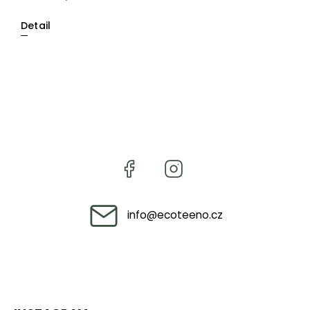
Detail
info
@
ecoteeno.cz