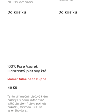
Bleskově se...
pH. Díky kombinaci...
Do košíku
Do košíku
100% Pure Vzorek
Ochranný pleťový krém
Zelený čaj EGCG 1,5 ml
Momentálně nedostupné
40 Kč
Tento výjimečný pleťový krém,
nabitý živinami, intenzivně
zvlhčuje, zjemňuje a posiluje
pokožku, zatímco EGCG ze
zeleného čaje...