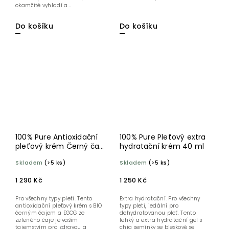
okamžitě vyhladí a...
Do košíku
Do košíku
100% Pure Antioxidační
100% Pure Pleťový extra
pleťový krém Černý čaj
hydratační krém 40 ml
a Grass Jelly 50 ml
Skladem
(>5 ks)
Skladem
(>5 ks)
1 290 Kč
1 250 Kč
Pro všechny typy pleti. Tento
Extra hydratační. Pro všechny
antioxidační pleťový krém s BIO
typy pleti, iedální pro
černým čajem a EGCG ze
dehydratovanou pleť. Tento
zeleného čaje je vaším
lehký a extra hydratační gel s
tajemstvím pro zdravou a
chia semínky se bleskově se