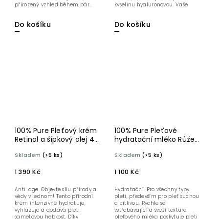
přirozený vzhled během pár...
kyselinu hyaluronovou. Vaše
pokožka bude okamžitě...
Do košíku
Do košíku
100% Pure Pleťový krém
100% Pure Pleťové
Retinol a šípkový olej 40
hydratační mléko Růže
ml
50 ml
Skladem
(>5 ks)
Skladem
(>5 ks)
1 390 Kč
1 100 Kč
Anti-age. Objevte sílu přírody a
Hydratační. Pro všechny typy
vědy v jednom! Tento přírodní
pleti, především pro pleť suchou
krém intenzivně hydratuje,
a citlivou. Rychle se
vyhlazuje a dodává pleti
vstřebávající a svěží textura
sametovou hebkost. Díky
pleťového mléka poskytuje pleti