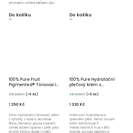
přirozený vzhled během pár...
Do košíku
Do košíku
100% Pure Fruit
100% Pure Hydratační
Pigmented® Tónovací
pleťový krém s
hydratační krém White
houbovými peptidy 40
Skladem
(>5 ks)
Skladem
(>5 ks)
Peach 30 ml
ml
1 250 Kč
1 320 Kč
Ultra hydratační tónovací krém
Intenzivní hydratace a
s výtažky z aloe a okurkové
zpevnění pleti. Tento luxusní
šťávy, barvený pouze ovocem.
krém kombinuje 11
Lehké složení splyne s pletí jako
medicinálních hub v BIO
druhá kůže a dodá jí svěží,
kvalitě, quinoa peptidy a