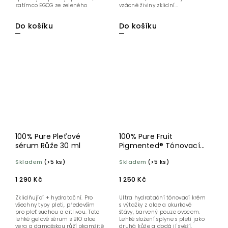
zatímco EGCG ze zeleného
vzácné živiny zklidní...
čaje...
Do košíku
Do košíku
100% Pure Pleťové
100% Pure Fruit
sérum Růže 30 ml
Pigmented® Tónovací
hydratační krém Peach
Skladem
(>5 ks)
Skladem
(>5 ks)
Bisque 30 ml
1 290 Kč
1 250 Kč
Zklidňující + hydratační. Pro
Ultra hydratační tónovací krém
všechny typy pleti, především
s výtažky z aloe a okurkové
pro pleť suchou a citlivou. Toto
šťávy, barvený pouze ovocem.
lehké gelové sérum s BIO aloe
Lehké složení splyne s pletí jako
vera a damašskou růží okamžitě
druhá kůže a dodá jí svěží,