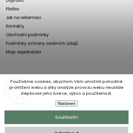
Doprava
Platba
Jak na reklamaci
Kontakty
Obchodní podmínky
Podmínky ochrany osobních údajů
Moje objednávka
Používáme cookies, abychom Vám umožnili pohodlné
prohlížení webu a díky analýze provozu webu neustále
zlepšovali jeho funkce, výkon a použitelnost.
Nastavení
Copyright 2026
Ecoteeno
. Všechna práva vyhrazena.
Souhlasím
Upravit nastavení cookies
Grafický návrh vytvořil a nakódoval
Shoptak.cz