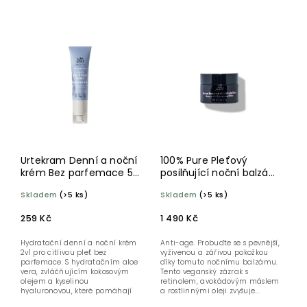
Nejlevnější
Nejdražší
Abecedně
Urtekram Denní a noční
100% Pure Pleťový
krém Bez parfemace 50
posilňující noční balzám
ml BIO
Retinol 28 g
Skladem
(>5 ks)
Skladem
(>5 ks)
259 Kč
1 490 Kč
Hydratační denní a noční krém
Anti-age. Probuďte se s pevnější,
2v1 pro citlivou pleť bez
vyživenou a zářivou pokožkou
parfemace. S hydratačním aloe
díky tomuto nočnímu balzámu.
vera, zvláčňujícím kokosovým
Tento veganský zázrak s
olejem a kyselinou
retinolem, avokádovým máslem
hyaluronovou, které pomáhají
a rostlinnými oleji zvyšuje...
udržovat...