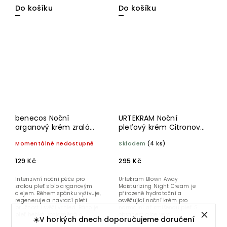
Do košíku
Do košíku
benecos Noční
URTEKRAM Noční
arganový krém zralá
pleťový krém Citronová
pleť BIO
tráva 50 ml BIO
Momentálně nedostupné
Skladem
(4 ks)
129 Kč
295 Kč
Intenzivní noční péče pro
Urtekram Blown Away
zralou pleť s bio arganovým
Moisturizing Night Cream je
olejem. Během spánku vyživuje,
přirozeně hydratační a
regeneruje a navrací pleti
osvěžující noční krém pro
pružnost i svěží vzhled. Ráno je
normální až smíšenou pleť. S
pleť hebká, rozjasněná a
obsahem aloe vera,
☀️V horkých dnech doporučujeme doručení
odpočatá.
mandlového a...