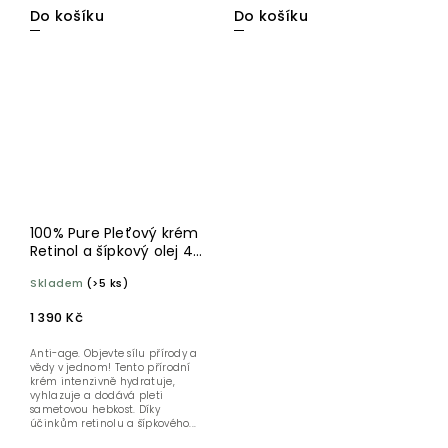
Do košíku
Do košíku
100% Pure Pleťový krém
Retinol a šípkový olej 40
ml
Skladem
(>5 ks)
1 390 Kč
Anti-age. Objevte sílu přírody a
vědy v jednom! Tento přírodní
krém intenzivně hydratuje,
vyhlazuje a dodává pleti
sametovou hebkost. Díky
účinkům retinolu a šípkového...