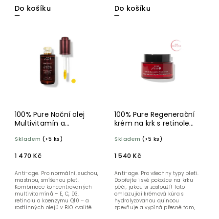
Do košíku
Do košíku
100% Pure Noční olej
100% Pure Regenerační
Multivitamín a
krém na krk s retinolem
antioxidanty 30 ml
44 ml
Skladem
(>5 ks)
Skladem
(>5 ks)
1 470 Kč
1 540 Kč
Anti-age. Pro normální, suchou,
Anti-age. Pro všechny typy pleti.
mastnou, smíšenou pleť.
Dopřejte i své pokožce na krku
Kombinace koncentrovaných
péči, jakou si zaslouží! Tato
multivitamínů – E, C, D3,
omlazující krémová kúra s
retinolu a koenzymu Q10 – a
hydrolyzovanou quinoou
rostlinných olejů v BIO kvalitě
zpevňuje a vypíná přesně tam,
působí...
kde...