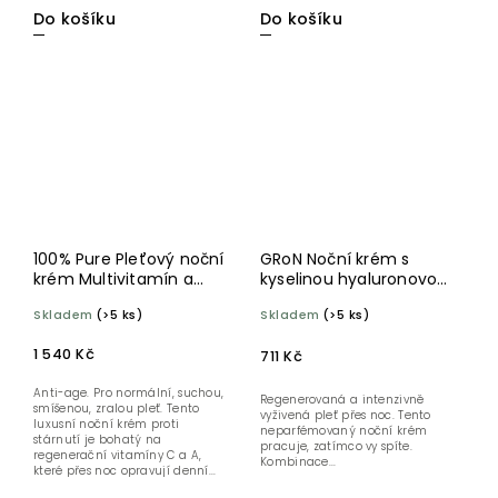
Do košíku
Do košíku
100% Pure Pleťový noční
GRoN Noční krém s
krém Multivitamín a
kyselinou hyaluronovou
antioxidanty 42,5 g
a Q10 BIO 50 ml
Skladem
(>5 ks)
Skladem
(>5 ks)
1 540 Kč
711 Kč
Anti-age. Pro normální, suchou,
Regenerovaná a intenzivně
smíšenou, zralou pleť. Tento
vyživená pleť přes noc. Tento
luxusní noční krém proti
neparfémovaný noční krém
stárnutí je bohatý na
pracuje, zatímco vy spíte.
regenerační vitamíny C a A,
Kombinace...
které přes noc opravují denní...