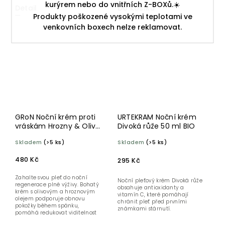
kurýrem nebo do vnitřních Z-BOXů.☀️
Detail
Do košíku
Produkty poškozené vysokými teplotami ve
venkovních boxech nelze reklamovat.
GRoN Noční krém proti
URTEKRAM Noční krém
vráskám Hrozny & Olivy
Divoká růže 50 ml BIO
50 ml BIO
Skladem
(>5 ks)
Skladem
(>5 ks)
480 Kč
295 Kč
Zahalte svou pleť do noční
Noční pleťový krém Divoká růže
regenerace plné výživy. Bohatý
obsahuje antioxidanty a
krém s olivovým a hroznovým
vitamín C, které pomáhají
olejem podporuje obnovu
chránit pleť před prvními
pokožky během spánku,
známkami stárnutí.
pomáhá redukovat viditelnost
jemných...