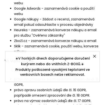
webu
Google Adwords - zaznamenává cookie a použití
webu
Google nákupy - žádost o recenzi, zaznamenává
email pokud odsouhlasíte v procesu objednávky
Heureka - zaznamenává konverze nákupu a email
pro službu "Ověřeno zákazníky"
Zboží.cz - zaznamenává konverze nákupu a email
Sklik - zaznamenává cookie, použití webu, konverze
nákupu
☀️V horkých dnech doporučujeme doručení
VI. Vaše práva
kurýrem nebo do vnitřních Z-BOXů.☀️
Produkty poškozené vysokými teplotami ve
Za podmínek stanovených v GDPR máte
venkovních boxech nelze reklamovat.
právo na přístup ke svým osobním údajům dle čl. 15
GDPR,
právo opravu osobních údajů dle čl. 16 GDPR,
popřípadě omezení zpracování dle čl. 18 GDPR.
právo na výmaz osobních údajů dle čl. 17 GDPR.