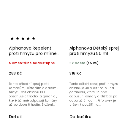
Alphanova Repelent
Alphanova Dětský sprej
proti hmyzu pro mírné
proti hmyzu 50 ml
pásmo 75 ml
Momentálně nedostupné
Skladem
(>5 ks)
283 Kč
318 Kč
Tento přírodní sprej proti
Tento dětský sprej proti hmyzu
komárům, klíšťatům a dalšímu
obsahuje 30 % citriodiolu® a
hmyzu bez obsahu DEET
geraniolu, které účinně
obsahuje citriodiol a geraniol,
odpuzují komáry a klíšťata po
které účinně odpuzují komáry
dobu až 6 hodin. Přípravek je
až po dobu 6 hodin. Složení...
určen k použití na...
Detail
Do košíku