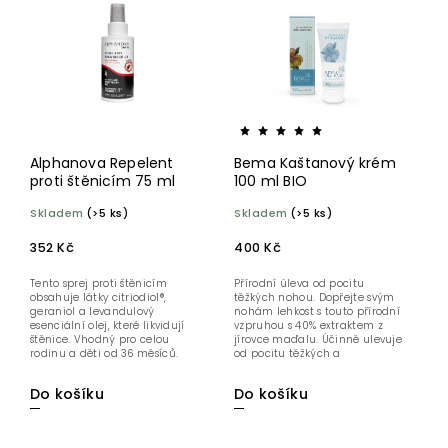
Abecedně
Alphanova Repelent
Bema Kaštanový krém
proti štěnicím 75 ml
100 ml BIO
Skladem
(>5 ks)
Skladem
(>5 ks)
352 Kč
400 Kč
Tento sprej proti štěnicím
Přírodní úleva od pocitu
obsahuje látky citriodiol®,
těžkých nohou. Dopřejte svým
geraniol a levandulový
nohám lehkost s touto přírodní
esenciální olej, které likvidují
vzpruhou s 40% extraktem z
štěnice. Vhodný pro celou
jírovce maďalu. Účinně ulevuje
rodinu a děti od 36 měsíců.
od pocitu těžkých a
Přípravek...
unavených...
Do košíku
Do košíku