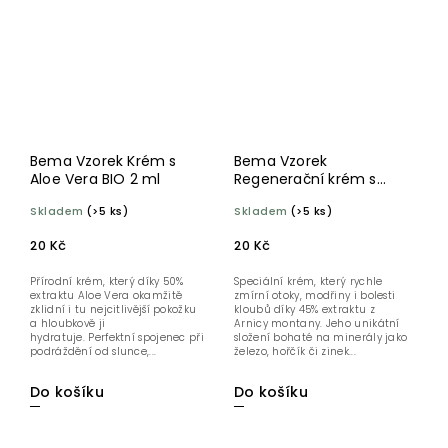
Bema Vzorek Krém s
Bema Vzorek
Aloe Vera BIO 2 ml
Regenerační krém s
Arnikou BIO 2 ml
Skladem
(>5 ks)
Skladem
(>5 ks)
20 Kč
20 Kč
Přírodní krém, který díky 50%
Speciální krém, který rychle
extraktu Aloe Vera okamžitě
zmírní otoky, modřiny i bolesti
zklidní i tu nejcitlivější pokožku
kloubů díky 45% extraktu z
a hloubkově ji
Arnicy montany. Jeho unikátní
hydratuje. Perfektní spojenec při
složení bohaté na minerály jako
podráždění od slunce,...
železo, hořčík či zinek...
Do košíku
Do košíku