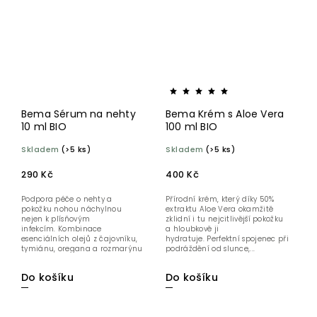
Bema Sérum na nehty
Bema Krém s Aloe Vera
10 ml BIO
100 ml BIO
Skladem
(>5 ks)
Skladem
(>5 ks)
290 Kč
400 Kč
Podpora péče o nehty a
Přírodní krém, který díky 50%
pokožku nohou náchylnou
extraktu Aloe Vera okamžitě
nejen k plísňovým
zklidní i tu nejcitlivější pokožku
infekcím. Kombinace
a hloubkově ji
esenciálních olejů z čajovníku,
hydratuje. Perfektní spojenec při
tymiánu, oregana a rozmarýnu
podráždění od slunce,...
účinně čistí a změkčuje,...
Do košíku
Do košíku