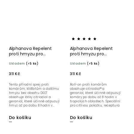
Alphanova Repelent
Alphanova Repelent
proti hmyzu pro
proti hmyzu pro
tropickou zónu 75 ml
tropickou zónu roll-on
Skladem
(>5 ks)
Skladem
(>5 ks)
50
311 Kč
311 Kč
Tento přírodní sprej proti
Roll-on proti komárům
komárům, klíšťatům a dalšímu
obsahuje citriodiol® a
hmyzu bez obsahu DEET
geraniol, které účinně odpuzují
obsahuje látky citriodiol a
komáry po dobu až 8 hodin v
geraniol, které účinně odpuzují
tropických oblastech. Speciální
hmyz až po dobu 8 hodin v...
pro citlivou pokožku, receptura
je...
Do košíku
Do košíku