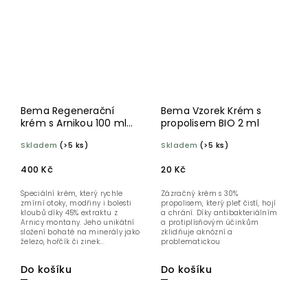
Bema Regenerační
Bema Vzorek Krém s
krém s Arnikou 100 ml
propolisem BIO 2 ml
BIO
Skladem
(>5 ks)
Skladem
(>5 ks)
400 Kč
20 Kč
Speciální krém, který rychle
Zázračný krém s 30%
zmírní otoky, modřiny i bolesti
propolisem, který pleť čistí, hojí
kloubů díky 45% extraktu z
a chrání. Díky antibakteriálním
Arnicy montany. Jeho unikátní
a protiplísňovým účinkům
složení bohaté na minerály jako
zklidňuje aknózní a
železo, hořčík či zinek...
problematickou
pokožku, zatímco...
Do košíku
Do košíku