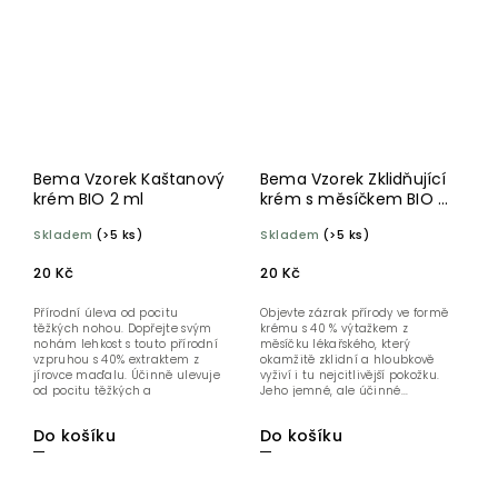
Bema Vzorek Kaštanový
Bema Vzorek Zklidňující
krém BIO 2 ml
krém s měsíčkem BIO 2
ml
Skladem
(>5 ks)
Skladem
(>5 ks)
20 Kč
20 Kč
Přírodní úleva od pocitu
Objevte zázrak přírody ve formě
těžkých nohou. Dopřejte svým
krému s 40 % výtažkem z
nohám lehkost s touto přírodní
měsíčku lékařského, který
vzpruhou s 40% extraktem z
okamžitě zklidní a hloubkově
jírovce maďalu. Účinně ulevuje
vyživí i tu nejcitlivější pokožku.
od pocitu těžkých a
Jeho jemné, ale účinné...
unavených...
Do košíku
Do košíku