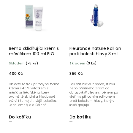
Bema Zklidňující krém s
Fleurance nature Roll on
měsíčkem 100 ml BIO
proti bolesti hlavy 3 ml
Skladem
(>5 ks)
Skladem
(3 ks)
400 Kč
356 Kč
Objevte zázrak přírody ve formě
Bolí vás hlava z práce, stresu
krému s 40 % výtažkem z
nebo přílišného zírání do
měsíčku lékařského, který
obrazovky? Ulevte si během pár
okamžitě zklidní a hloubkově
vteřin s přírodním roll-onem
vyživí i tu nejcitlivější pokožku.
proti bolestem hlavy, který v
Jeho jemné, ale účinné...
sobě spojuje...
Do košíku
Do košíku