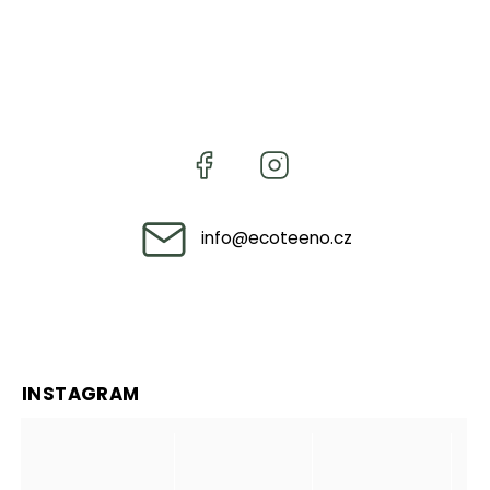
info
@
ecoteeno.cz
INSTAGRAM