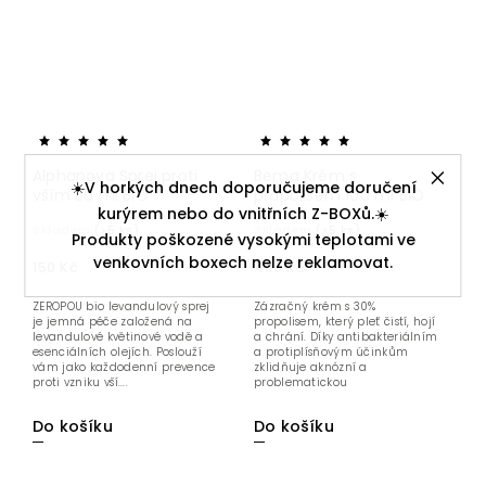
Alphanova Sprej proti
Bema Krém s
☀️V horkých dnech doporučujeme doručení
vším 50 ml BIO
propolisem 100 ml BIO
kurýrem nebo do vnitřních Z-BOXů.☀️
Skladem
(>5 ks)
Skladem
(>5 ks)
Produkty poškozené vysokými teplotami ve
venkovních boxech nelze reklamovat.
150 Kč
400 Kč
ZEROPOU bio levandulový sprej
Zázračný krém s 30%
je jemná péče založená na
propolisem, který pleť čistí, hojí
levandulové květinové vodě a
a chrání. Díky antibakteriálním
esenciálních olejích. Poslouží
a protiplísňovým účinkům
vám jako každodenní prevence
zklidňuje aknózní a
proti vzniku vší....
problematickou
pokožku, zatímco...
Do košíku
Do košíku