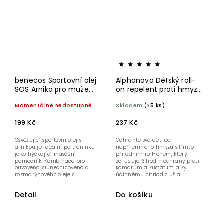
benecos Sportovní olej
Alphanova Dětský roll-
SOS Arnika pro muže
on repelent proti hmyzu
BIO 75 ml
30 ml
Momentálně nedostupné
Skladem
(>5 ks)
199 Kč
237 Kč
Osvěžující sportovní olej s
Ochraňte své děti od
arnikou je ideální po tréninku i
nepříjemného hmyzu s tímto
jako hýčkající masážní
přírodním roll-onem, který
pomocník. Kombinace bio
zaručuje 6 hodin ochrany proti
olivového, slunečnicového a
komárům a klíšťatům díky
rozmarýnového oleje s
účinnému citriodiolu® a
výtažkem...
geraniolu. Jemná směs...
Detail
Do košíku