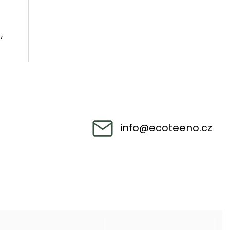
,
info
@
ecoteeno.cz