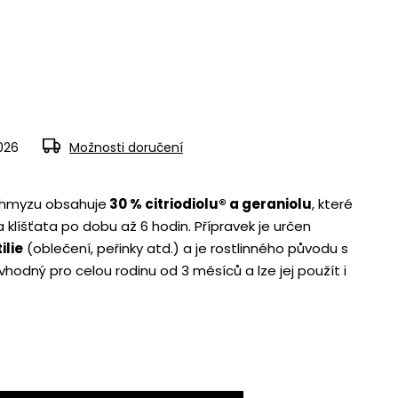
2026
Možnosti doručení
i hmyzu obsahuje
30 % citriodiolu® a geraniolu
, které
 klíšťata po dobu až 6 hodin. Přípravek je určen
ilie
(oblečení, peřinky atd.) a je rostlinného původu s
e vhodný pro celou rodinu od 3 měsíců a lze jej použít i