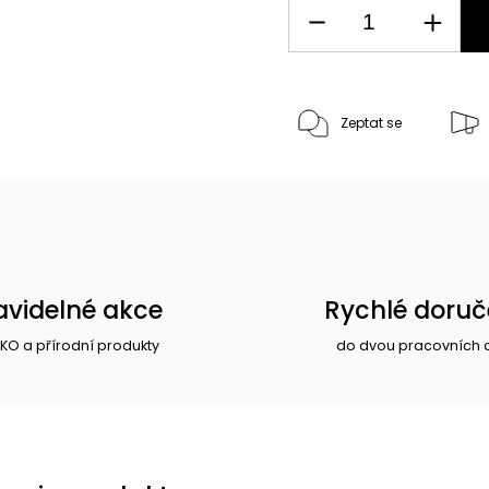
Zeptat se
avidelné akce
Rychlé doruč
EKO a přírodní produkty
do dvou pracovních 