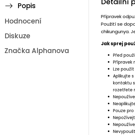
Detailní 
Popis
Přípravek odpu
Hodnocení
Použití se dopo
chikungunya. Je
Diskuze
Jak sprej pou
Značka
Alphanova
Před použi
Přípravek n
Lze použít
Aplikujte 
kontaktu s
rozetřete 
Nepoužívej
Neaplikujte
Pouze pro 
Nepožívejt
Nepoužívej
Nevypouště