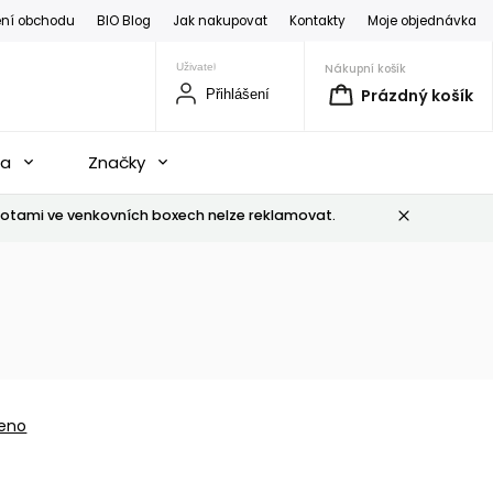
ní obchodu
BIO Blog
Jak nakupovat
Kontakty
Moje objednávka
Nákupní košík
Prázdný košík
Přihlášení
na
Značky
otami ve venkovních boxech nelze reklamovat.
eno