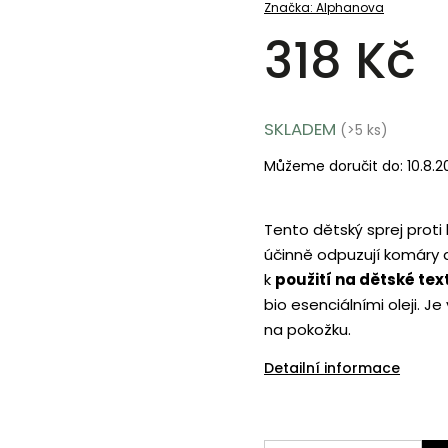
Značka:
Alphanova
318 Kč
SKLADEM
(>5 ks)
Můžeme doručit do:
10.8.
Tento dětský sprej prot
účinně odpuzují komáry a
k
použití na dětské text
bio esenciálními oleji. J
na pokožku.
Detailní informace