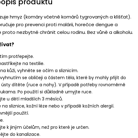
popis produktu
zuje hmyz (komáry včetně komárů tygrovaných a klíšťat).
ručuje pro prevenci proti malárii, horečce dengue a
 proto nezbytné chránit celou rodinu. Bez vůně a alkoholu.
žívat?
tím protřepejte.
astříkejte na textilie.
 na kůži, vyhněte se očím a sliznicím.
s vyhnutím se obličeji a částem těla, které by mohly přijít do
 ústy dítěte (ruce a nohy). V případě potřeby rovnoměrně
rukama. Po použití si důkladně umyjte ruce.
te u dětí mladších 3 měsíců.
 na sliznice, kožní léze nebo v případě kožních alergií.
vnější použití.
e.
te k jiným účelům, než pro které je určen.
jte do kanalizace.