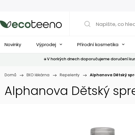
Novinky
Výprodej
Přírodní kosmetika
☀️V horkých dnech doporučujeme doručení kur
Domů
/
EKO lékárna
/
Repelenty
/
Alphanova Dětský spre
Alphanova Dětský spre