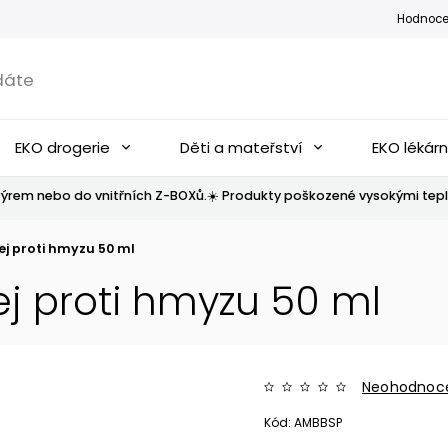
Hodnoce
EKO drogerie
Děti a mateřství
EKO lékár
ýrem nebo do vnitřních Z-BOXů.☀️ Produkty poškozené vysokými tepl
j proti hmyzu 50 ml
j proti hmyzu 50 ml
Neohodnoc
Kód:
AMBBSP