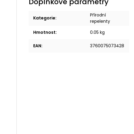
Doplňkové parametry
Přírodní
Kategorie
:
repelenty
Hmotnost
:
0.05 kg
EAN
:
3760075073428