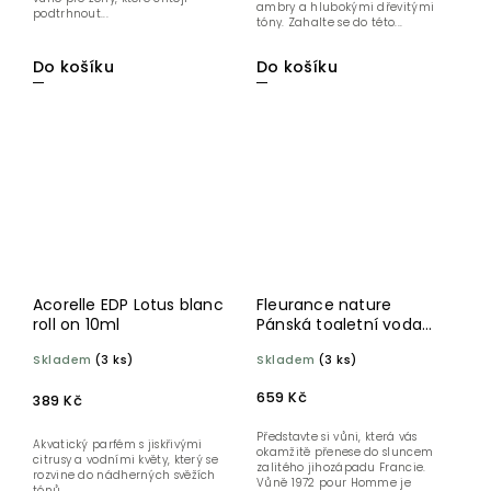
ambry a hlubokými dřevitými
podtrhnout...
tóny. Zahalte se do této...
Do košíku
Do košíku
Acorelle EDP Lotus blanc
Fleurance nature
roll on 10ml
Pánská toaletní voda
1972 POUR HOMME 50
Skladem
(3 ks)
Skladem
(3 ks)
ml
659 Kč
389 Kč
Představte si vůni, která vás
Akvatický parfém s jiskřivými
okamžitě přenese do sluncem
citrusy a vodními květy, který se
zalitého jihozápadu Francie.
rozvine do nádherných svěžích
Vůně 1972 pour Homme je
tónů.