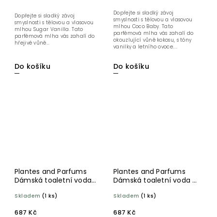
Dopřejte si sladký závoj
Dopřejte si sladký závoj
smyslnosti s tělovou a vlasovou
smyslnosti s tělovou a vlasovou
mlhou Coco Baby. Tato
mlhou Sugar Vanilla. Tato
parfémová mlha vás zahalí do
parfémová mlha vás zahalí do
okouzlující vůně kokosu, s tóny
hřejivé vůně...
vanilky a letního ovoce....
Do košíku
Do košíku
Plantes and Parfums
Plantes and Parfums
Dámská toaletní voda
Dámská toaletní voda L
Oranger Doré 100 ml
´Heure intense 100 ml
Skladem
(1 ks)
Skladem
(1 ks)
687 Kč
687 Kč