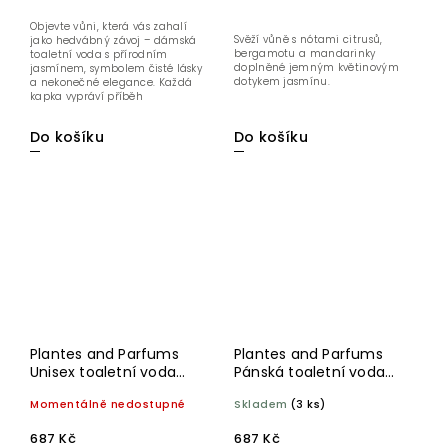
Objevte vůni, která vás zahalí
Svěží vůně s nótami citrusů,
jako hedvábný závoj – dámská
bergamotu a mandarinky
toaletní voda s přírodním
doplněné jemným květinovým
jasmínem, symbolem čisté lásky
dotykem jasmínu.
a nekonečné elegance. Každá
kapka vypráví příběh
romantiky,...
Do košíku
Do košíku
Plantes and Parfums
Plantes and Parfums
Unisex toaletní voda
Pánská toaletní voda
EDT Cedre Blanc 100 ml
Ventoux 100 ml
Momentálně nedostupné
Skladem
(3 ks)
687 Kč
687 Kč