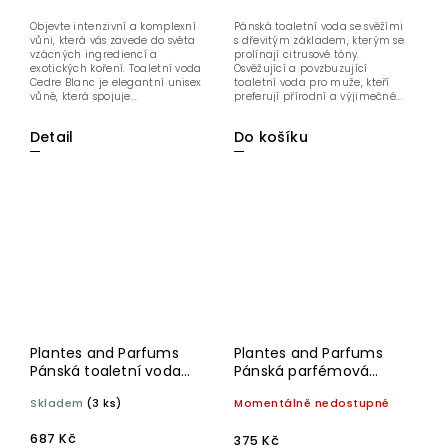
Objevte intenzivní a komplexní
Pánská toaletní voda se svěžími
vůni, která vás zavede do světa
s dřevitým základem, kterým se
vzácných ingrediencí a
prolínají citrusové tóny.
exotických koření. Toaletní voda
Osvěžující a povzbuzující
Cedre Blanc je elegantní unisex
toaletní voda pro muže, kteří
vůně, která spojuje...
preferují přírodní a výjimečné...
Detail
Do košíku
Plantes and Parfums
Plantes and Parfums
Pánská toaletní voda
Pánská parfémová
Boisé 100 ml
voda EDP Ventoux Black
Skladem
(3 ks)
Momentálně nedostupné
30 ml
687 Kč
375 Kč