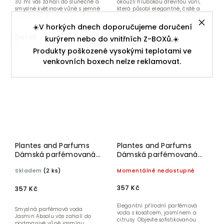
30 ml vás zahalí do slunečné a
okouzlí hlubokou dřevitou vůní,
smyslné květinové vůně s jemně
která působí elegantně, čistě a
mléčnými a...
zároveň nenuceně....
☀️V horkých dnech doporučujeme doručení
Detail
Do košíku
kurýrem nebo do vnitřních Z-BOXů.☀️
Produkty poškozené vysokými teplotami ve
venkovních boxech nelze reklamovat.
Plantes and Parfums
Plantes and Parfums
Dámská parfémovaná
Dámská parfémovaná
voda EDP Jasmin Absolu
voda EDP Iris Carmin 30
Skladem
(2 ks)
Momentálně nedostupné
30 ml
ml
357 Kč
357 Kč
Elegantní přírodní parfémová
Smyslná parfémová voda
voda s kosatcem, jasmínem a
Jasmin Absolu vás zahalí do
citrusy. Objevte sofistikovanou
podmanivé vůně jasmínu,