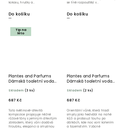
kokosu, hrušky a...
se líně rozpouštějí v...
Do košíku
Do košíku
Tip na
léto
Plantes and Parfums
Plantes and Parfums
Dámská toaletní voda
Dámská toaletní voda
Rose Secrete 100 ml
Dámská Lumiere d
Skladem
(3 ks)
Skladem
(2 ks)
´Ambre 100 ml
687 Kč
687 Kč
Tato květinově-dřevitá
Orientální vůně, která hladí
kompozice propojuje něžné
smysly jako hedvábí na nahé
růžové tóny s jemným dřevitým
kůži a probouzí touhu po
základem, který vůni dodává
dálkách, kde noc voní kořením
hloubku, eleganci a smyslnou
a tajemstvím. Vzácné