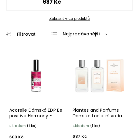
687 Kč
Zobrazit více produktů
Nejprodávanější
Nejlevnější
Nejdražší
Abecedně
Acorelle Dámská EDP Be
Plantes and Parfums
positive Harmony -
Dámská toaletní voda
Květy Třešně BIO 50 ml
Sublime Mandarine 100
Skladem
(1 ks)
Skladem
(1 ks)
ml
687 Kč
688 Kč