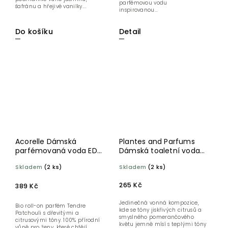
parfémovou vodu
šafránu a hřejivé vanilky....
inspirovanou...
Detail
Do košíku
Acorelle Dámská
Plantes and Parfums
parfémovaná voda EDP
Dámská toaletní voda
Tendre Patchouli - Roll-
Oranger Doré 30 ml
Skladem
(2 ks)
Skladem
(2 ks)
on 10 ml BIO
265 Kč
389 Kč
Jedinečná vonná kompozice,
Bio roll-on parfém Tendre
kde se tóny jiskřivých citrusů a
Patchouli s dřevitými a
smyslného pomerančového
citrusovými tóny. 100% přírodní
květu jemně mísí s teplými tóny
vůně pro ženy, které chtějí