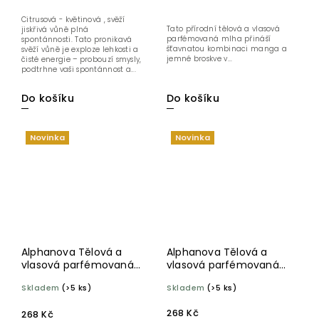
Citrusová - květinová , svěží
Tato přírodní tělová a vlasová
jiskřivá vůně plná
parfémovaná mlha přináší
spontánnosti. Tato pronikavá
šťavnatou kombinaci manga a
svěží vůně je exploze lehkosti a
jemné broskve v...
čisté energie – probouzí smysly,
podtrhne vaši spontánnost a...
Do košíku
Do košíku
Novinka
Novinka
Alphanova Tělová a
Alphanova Tělová a
vlasová parfémovaná
vlasová parfémovaná
mlha Sugar Vanilla 100
mlha Coco Baby 100 ml
Skladem
(>5 ks)
Skladem
(>5 ks)
ml BIO
BIO
268 Kč
268 Kč