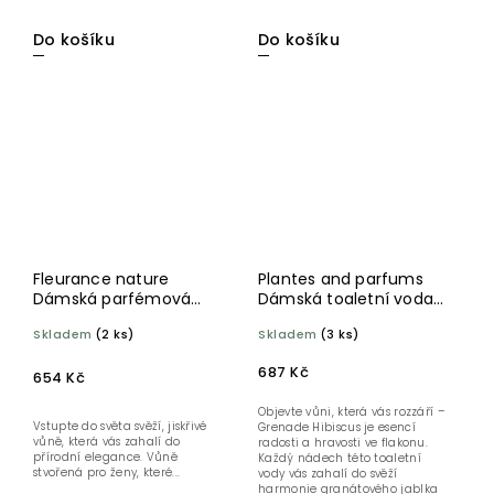
Do košíku
Do košíku
Fleurance nature
Plantes and parfums
Dámská parfémová
Dámská toaletní voda
voda L´Eau des Délices
Grenade Hibiscus 100 ml
Skladem
(2 ks)
Skladem
(3 ks)
Verveine - Bergamot
BIO 50 ml
687 Kč
654 Kč
Objevte vůni, která vás rozzáří –
Vstupte do světa svěží, jiskřivé
Grenade Hibiscus je esencí
vůně, která vás zahalí do
radosti a hravosti ve flakonu.
přírodní elegance. Vůně
Každý nádech této toaletní
stvořená pro ženy, které...
vody vás zahalí do svěží
harmonie granátového jablka