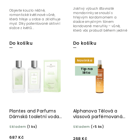
Jiskřivý výbuch šťavnaté
Objevte kouzlo něžné,
mandarinky se snoubí s
romantické květinové vůně,
hřejivým kardamomem a
která hřeje u srdce a zklidňuje
sladce smyslným tónem
mysl. Díky patentované aktivní
kandované meruňky – vůně,
složce z květů...
která vás probudí během jediné
vteřiny. Je lehce drzá,...
Do košíku
Do košíku
Novinka
Tip na
léto
Plantes and Parfums
Alphanova Tělová a
Dámská toaletní voda
vlasová parfémovaná
Eclat de Verveine 100 ml
mlha Peach Crush 100
Skladem
(1 ks)
Skladem
(>5 ks)
ml BIO
687 Kč
268 Kč