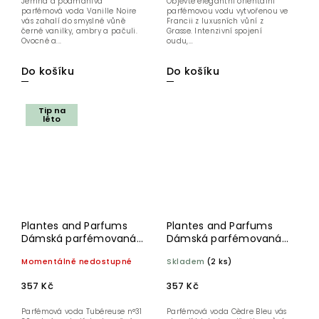
Jemná a podmanivá
Objevte elegantní orientální
parfémová voda Vanille Noire
parfémovou vodu vytvořenou ve
vás zahalí do smyslné vůně
Francii z luxusních vůní z
černé vanilky, ambry a pačuli.
Grasse. Intenzivní spojení
Ovocné a...
oudu,...
Do košíku
Do košíku
Tip na
léto
Plantes and Parfums
Plantes and Parfums
Dámská parfémovaná
Dámská parfémovaná
voda EDP Tubéreuse
voda EDP Cedre Bleu 30
Momentálně nedostupné
Skladem
(2 ks)
N°31 30 ml
ml
357 Kč
357 Kč
Parfémová voda Tubéreuse n°31
Parfémová voda Cèdre Bleu vás