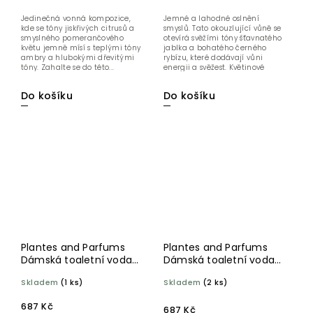
Jedinečná vonná kompozice,
Jemné a lahodné oslnění
kde se tóny jiskřivých citrusů a
smyslů. Tato okouzlující vůně se
smyslného pomerančového
otevírá svěžími tóny šťavnatého
květu jemně mísí s teplými tóny
jablka a bohatého černého
ambry a hlubokými dřevitými
rybízu, které dodávají vůni
tóny. Zahalte se do této...
energii a svěžest. Květinové
srdce...
Do košíku
Do košíku
Plantes and Parfums
Plantes and Parfums
Dámská toaletní voda
Dámská toaletní voda
Noces de Jasmin 100 ml
Ventoux 100 ml
Skladem
(1 ks)
Skladem
(2 ks)
687 Kč
687 Kč