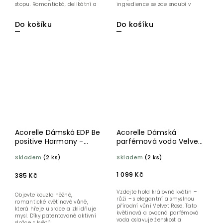
stopu. Romantická, delikátní a
ingredience se zde snoubí v
přitom...
dokonale...
Do košíku
Do košíku
Acorelle Dámská EDP Be
Acorelle Dámská
positive Harmony -
parfémová voda Velvet
Květy Třešně BIO 15 ml
rose 50 ml BIO
Skladem
(2 ks)
Skladem
(2 ks)
1 099 Kč
385 Kč
Vzdejte hold královně květin –
Objevte kouzlo něžné,
růži – s elegantní a smyslnou
romantické květinové vůně,
přírodní vůní Velvet Rose. Tato
která hřeje u srdce a zklidňuje
květinová a ovocná parfémová
mysl. Díky patentované aktivní
voda oslavuje ženskost a
složce z květů...