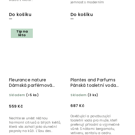
jemnost s moderním
nádechem....
Do košíku
Do košíku
Tip na
léto
Fleurance nature
Plantes and Parfums
Dámská parfémová
Pánská toaletní voda
voda L´Eau des Délices
Vetiver 100 ml
Skladem
(>5 ks)
Skladem
(3 ks)
Agrumes - Fleurs
blanches BIO 50 ml
687 Kč
559 Kč
Osvěžující a povzbuzující
Nechte se unést něžnou
toaletní voda pro muže, kteří
harmonií citrusů a bílých květů,
preferují přírodní a výjimečné
která vás zahalí jako sluneční
vůně. S nótami bergamotu,
paprsky na kůži. L’Eau des...
vetiveru, santalu a cedru.