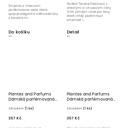
Parfém Tendre Patchouli s
Smyslná a intenzivní
dřevitými a citrusovými tóny.
parfémovaná voda, která
100% přírodní vůně pro ženy,
spojuje elegantní květinové tóny
které chtějí podtrhnout
s lahodnými...
smyslnost i...
Detail
Do košíku
Plantes and Parfums
Plantes and Parfums
Dámská parfémovaná
Dámská parfémovaná
voda EDP Vanille Noire
voda EDP Oud Impérial
Skladem
(1 ks)
Skladem
(1 ks)
30 ml
30 ml
357 Kč
357 Kč