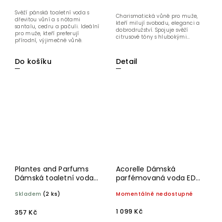
Svěží pánská toaletní voda s
Charismatická vůně pro muže,
dřevitou vůní a s nótami
kteří milují svobodu, eleganci a
santalu, cedru a pačuli. Ideální
dobrodružství. Spojuje svěží
pro muže, kteří preferují
citrusové tóny s hlubokými...
přírodní, výjimečné vůně.
Do košíku
Detail
Plantes and Parfums
Acorelle Dámská
Dámská toaletní voda
parfémovaná voda EDP
EDP Rose Pourpre 30 ml
Tendre Patchouli 100 ml
Skladem
(2 ks)
Momentálně nedostupné
BIO
1 099 Kč
357 Kč