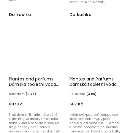
esencí mužné svěžesti,...
Do košíku
Do košíku
Plantes and parfums
Plantes and Parfums
Dámská toaletní voda
Dámská toaletní voda
Monoi Tiaré 100 ml
Nuit d´Iris 100 ml
Skladem
(2 ks)
Skladem
(3 ks)
687 Kč
687 Kč
S každým stříknutím této vůně
Květinově-pudrová kompozice,
cítíte hřejivé doteky tropického
která pohladí smysly jako
nebe. Vůně Monoï Tiaré spojuje
hedvábí na nahé kůži – jemná,
smyslné tóny květů tiáry a
a přesto neodolatelně smyslná.
monoï s neodolatelnou sladkostí
Tóny kosatce, heliotropu a fialky