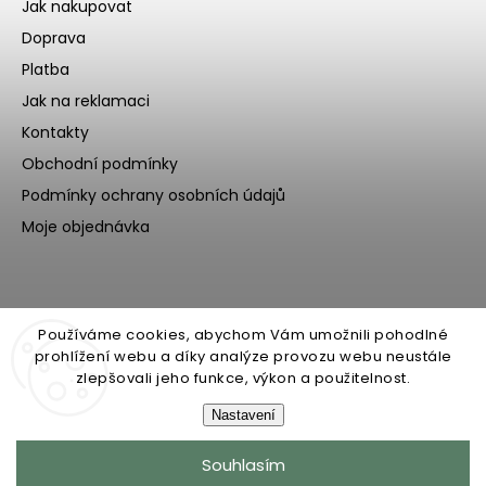
Jak nakupovat
Doprava
Platba
Jak na reklamaci
Kontakty
Obchodní podmínky
Podmínky ochrany osobních údajů
Moje objednávka
Používáme cookies, abychom Vám umožnili pohodlné
prohlížení webu a díky analýze provozu webu neustále
zlepšovali jeho funkce, výkon a použitelnost.
Nastavení
Copyright 2026
Ecoteeno
. Všechna práva vyhrazena.
Souhlasím
Upravit nastavení cookies