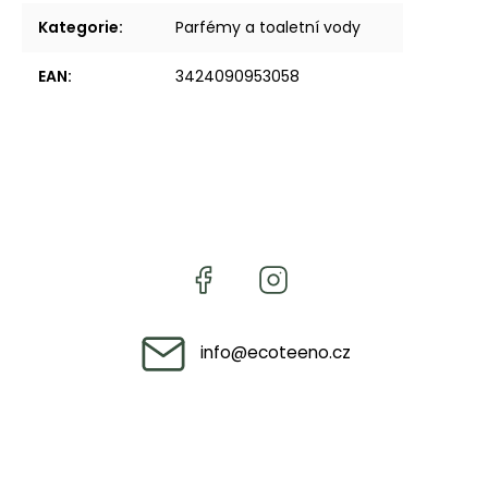
Kategorie
:
Parfémy a toaletní vody
EAN
:
3424090953058
info
@
ecoteeno.cz