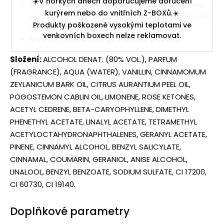
☀️V horkých dnech doporučujeme doručení
Francouzská parfemářská tradice
- vůně byla
kurýrem nebo do vnitřních Z-BOXů.☀️
vytvořena parfuméry z Grasse – světově proslulého
Produkty poškozené vysokými teplotami ve
centra parfémového umění.
venkovních boxech nelze reklamovat.
Více než 86% složek přírodního původu
Složení:
ALCOHOL DENAT. (80% VOL.), PARFUM
(FRAGRANCE), AQUA (WATER), VANILLIN, CINNAMOMUM
ZEYLANICUM BARK OIL, CITRUS AURANTIUM PEEL OIL,
POGOSTEMON CABLIN OIL, LIMONENE, ROSE KETONES,
ACETYL CEDRENE, BETA-CARYOPHYLLENE, DIMETHYL
PHENETHYL ACETATE, LINALYL ACETATE, TETRAMETHYL
ACETYLOCTAHYDRONAPHTHALENES, GERANYL ACETATE,
PINENE, CINNAMYL ALCOHOL, BENZYL SALICYLATE,
CINNAMAL, COUMARIN, GERANIOL, ANISE ALCOHOL,
LINALOOL, BENZYL BENZOATE, SODIUM SULFATE, CI 17200,
CI 60730, CI 19140.
Doplňkové parametry