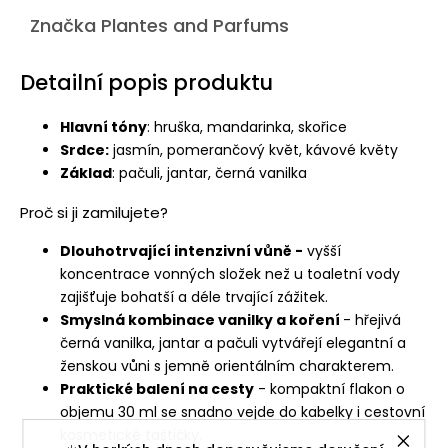
Značka
Plantes and Parfums
Detailní popis produktu
Hlavní tóny
: hruška, mandarinka, skořice
Srdce:
jasmín, pomerančový květ, kávové květy
Základ
: pačuli, jantar, černá vanilka
Proč si ji zamilujete?
Dlouhotrvající intenzivní vůně -
vyšší
koncentrace vonných složek než u toaletní vody
zajišťuje bohatší a déle trvající zážitek.
Smyslná kombinace vanilky a koření
- hřejivá
černá vanilka, jantar a pačuli vytvářejí elegantní a
ženskou vůni s jemně orientálním charakterem.
Praktické balení na cesty
- kompaktní flakon o
objemu 30 ml se snadno vejde do kabelky i cestovní
kosmetické taštičky.