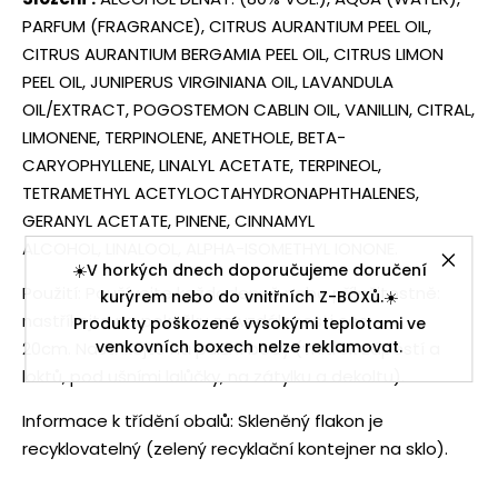
PARFUM (FRAGRANCE), CITRUS AURANTIUM PEEL OIL,
CITRUS AURANTIUM BERGAMIA PEEL OIL, CITRUS LIMON
PEEL OIL, JUNIPERUS VIRGINIANA OIL, LAVANDULA
OIL/EXTRACT, POGOSTEMON CABLIN OIL, VANILLIN, CITRAL,
LIMONENE, TERPINOLENE, ANETHOLE, BETA-
CARYOPHYLLENE, LINALYL ACETATE, TERPINEOL,
TETRAMETHYL ACETYLOCTAHYDRONAPHTHALENES,
GERANYL ACETATE, PINENE, CINNAMYL
ALCOHOL, LINALOOL, ALPHA-ISOMETHYL IONONE.
☀️V horkých dnech doporučujeme doručení
Použití: Používejte každodenně nebo příležitostně:
kurýrem nebo do vnitřních Z-BOXů.☀️
nastříkejte na pokožku ze vzdálenosti cca
Produkty poškozené vysokými teplotami ve
venkovních boxech nelze reklamovat.
20cm. Nastříkejte na pulzní body (vnitřek zápěstí a
loktů, pod ušními lalůčky, na zátylku a dekoltu).
Informace k třídění obalů: Skleněný flakon je
recyklovatelný (zelený recyklační kontejner na sklo).