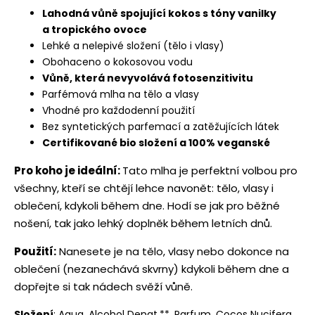
Lahodná vůně spojující kokos s tóny vanilky
a tropického ovoce
Lehké a nelepivé složení (tělo i vlasy)
Obohaceno o kokosovou vodu
Vůně, která nevyvolává fotosenzitivitu
Parfémová mlha na tělo a vlasy
Vhodné pro každodenní použití
Bez syntetických parfemací a zatěžujících látek
Certifikované bio složení a 100% veganské
Pro koho je ideální:
Tato mlha je perfektní volbou pro
všechny, kteří se chtějí lehce navonět: tělo, vlasy i
oblečení, kdykoli během dne. Hodí se jak pro běžné
nošení, tak jako lehký doplněk během letních dnů.
Použití:
Nanesete je na tělo, vlasy nebo dokonce na
oblečení (nezanechává skvrny) kdykoli během dne a
dopřejte si tak nádech svěží vůně.
Složení
: Aqua, Alcohol Denat.**, Parfum, Cocos Nucifera