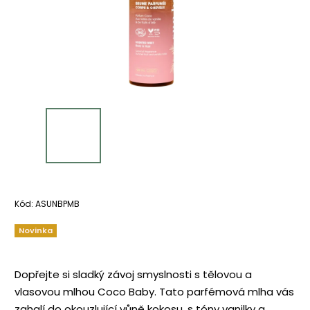
Kód:
ASUNBPMB
Novinka
Dopřejte si sladký závoj smyslnosti s tělovou a
vlasovou mlhou Coco Baby. Tato parfémová mlha vás
zahalí do okouzlující vůně kokosu, s tóny vanilky a