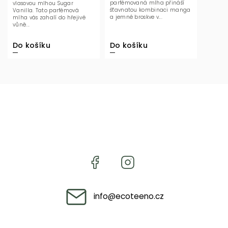
parfémovaná mlha přináší
vlasovou mlhou Sugar
šťavnatou kombinaci manga
Vanilla. Tato parfémová
a jemné broskve v...
mlha vás zahalí do hřejivé
vůně...
Do košíku
Do košíku
info
@
ecoteeno.cz