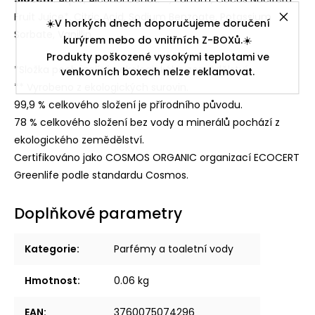
Fruit Juice*, Citric Acid, Sodium Benzoate, Potassium
☀️V horkých dnech doporučujeme doručení
Sorbate, Vanillin.
kurýrem nebo do vnitřních Z-BOXů.☀️
Produkty poškozené vysokými teplotami ve
*Složka pocházející z ekologického zemědělství.
venkovních boxech nelze reklamovat.
** Vyrobeno z ekologických surovin.
99,9 % celkového složení je přírodního původu.
78 % celkového složení bez vody a minerálů pochází z
ekologického zemědělství.
Certifikováno jako COSMOS ORGANIC organizací ECOCERT
Greenlife podle standardu Cosmos.
Doplňkové parametry
Kategorie
:
Parfémy a toaletní vody
Hmotnost
:
0.06 kg
EAN
:
3760075074296