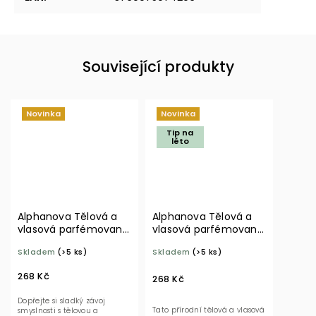
Související produkty
Novinka
Novinka
Tip na
léto
Alphanova Tělová a
Alphanova Tělová a
vlasová parfémovaná
vlasová parfémovaná
mlha Sugar Vanilla 100
mlha Peach Crush 100
Skladem
(>5 ks)
Skladem
(>5 ks)
ml BIO
ml BIO
268 Kč
268 Kč
Dopřejte si sladký závoj
Tato přírodní tělová a vlasová
smyslnosti s tělovou a