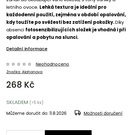
letního ovoce.
Lehká textura je ideální pro
každodenní použití, zejména v období opalování,
kdy toužíte po svěžesti bez zatížení pokožky.
Díky
absenci
fotosenzibilizujících složek je vhodná i při
opalování a pobytu na slunci.
Detailní informace
Neohodnoceno
Značka:
Alphanova
268 Kč
SKLADEM
(>5 ks)
Můžeme doručit do:
11.8.2026
Možnosti doručení