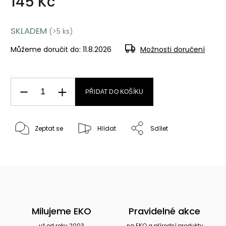
145 Kč
SKLADEM
(>5 ks)
Můžeme doručit do:
11.8.2026
Možnosti doručení
PŘIDAT DO KOŠÍKU
Zeptat se
Hlídat
Sdílet
Milujeme EKO
Pravidelné akce
už od roku 2003
na EKO a přírodní produkty