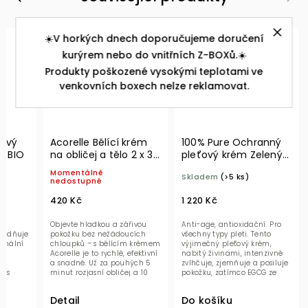
☀️V horkých dnech doporučujeme doručení
kurýrem nebo do vnitřních Z-BOXů.☀️
Produkty poškozené vysokými teplotami ve
venkovních boxech nelze reklamovat.
mový
Acorelle Bělící krém
100% Pure Ochranný
l BIO
na obličej a tělo 2 x 30
pleťový krém Zelený
ml
čaj EGCG 40 ml
Momentálně
Skladem
(>5 ks)
nedostupné
420 Kč
1 220 Kč
el
Objevte hladkou a zářivou
Anti-age, antioxidační. Pro
klidňuje
pokožku bez nežádoucích
všechny typy pleti. Tento
ermální
chloupků – s bělícím krémem
výjimečný pleťový krém,
Acorelle je to rychlé, efektivní
nabitý živinami, intenzivně
ní
a snadné. Už za pouhých 5
zvlhčuje, zjemňuje a posiluje
u s
minut rozjasní obličej a 10
pokožku, zatímco EGCG ze
linou...
minut...
zeleného čaje...
Detail
Do košíku