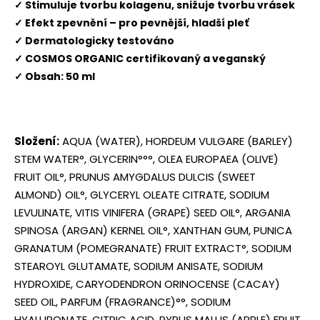
✓ Stimuluje tvorbu kolagenu, snižuje tvorbu vrásek
✓ Efekt zpevnění – pro pevnější, hladší pleť
✓ Dermatologicky testováno
✓ COSMOS ORGANIC certifikovaný a veganský
✓ Obsah: 50 ml
Složení:
AQUA (WATER), HORDEUM VULGARE (BARLEY)
STEM WATER°, GLYCERIN°°°, OLEA EUROPAEA (OLIVE)
FRUIT OIL°, PRUNUS AMYGDALUS DULCIS (SWEET
ALMOND) OIL°, GLYCERYL OLEATE CITRATE, SODIUM
LEVULINATE, VITIS VINIFERA (GRAPE) SEED OIL°, ARGANIA
SPINOSA (ARGAN) KERNEL OIL°, XANTHAN GUM, PUNICA
GRANATUM (POMEGRANATE) FRUIT EXTRACT°, SODIUM
STEAROYL GLUTAMATE, SODIUM ANISATE, SODIUM
HYDROXIDE, CARYODENDRON ORINOCENSE (CACAY)
SEED OIL, PARFUM (FRAGRANCE)°°, SODIUM
HYALURONATE, CITRIC ACID, PYRUS MALUS (APPLE) FRUIT