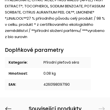
EXTRACT°, TOCOPHEROL, SODIUM BENZOATE, POTASSIUM
SORBATE, CITRUS AURANTIUM PEEL OIL°°, LIMONENE°
°,LINALOOL°°
27 % přírodního původu celý produkt / 98 %
v celku. produkt ° z certifikovaného ekologického
zemědělství / °°přírodní složení parfému/ °°°vyrobeno
z bio surovin
Doplňkové parametry
Kategorie
:
Přírodní pleťová séra
Hmotnost
:
0.08 kg
EAN
:
4260198097190
Související produkty
Previous
Next