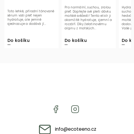
Pro normální, suchou, zralou
Hydrata
Toto lehké, přírodní tónované
pleť. Dopřejte své pleti dávku
suchou 
sérum vaši pleť nejen
mořské svěžesti! Tento elixír ji
hedváb
hydratuje, ale jemně
okamžitě hydratuje, zjemní a
mořským
sjednocuje a dodává jí...
rozzáří. Díky želatinovému
doslov
alginu z mořských...
Vaše p
dnem vi
Do košíku
Do ko
Do košíku
info
@
ecoteeno.cz