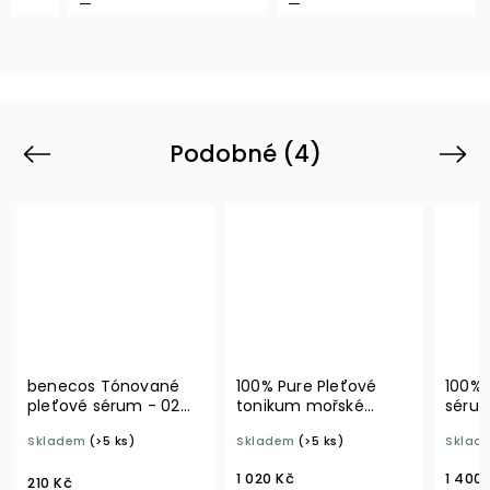
Podobné (4)
Previous
Next
benecos Tónované
100% Pure Pleťové
100% 
pleťové sérum - 02
tonikum mořské
sérum
almond 30 ml BIO
kultury 118 ml
mořsk
Skladem
(>5 ks)
Skladem
(>5 ks)
Sklad
1 020 Kč
1 400
210 Kč