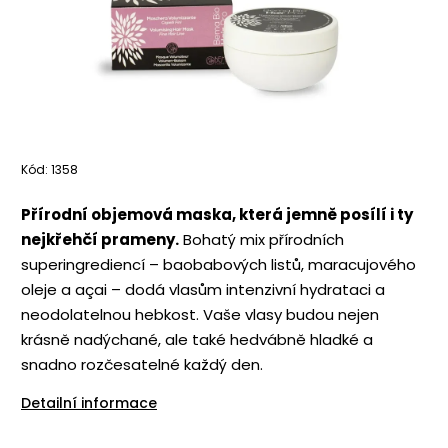
Kód:
1358
Přírodní objemová maska, která jemně posílí i ty
nejkřehčí prameny.
Bohatý mix přírodních
superingrediencí – baobabových listů, maracujového
oleje a açai – dodá vlasům intenzivní hydrataci a
neodolatelnou hebkost. Vaše vlasy budou nejen
krásně nadýchané, ale také hedvábně hladké a
snadno rozčesatelné každý den.
Detailní informace