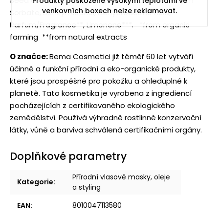
Seed Oil*, Citric Acid, Sodium Benzoate, Potassium
Produkty poškozené vysokými teplotami ve
venkovních boxech nelze reklamovat.
Sorbate, Benzyl Alcohol, Dehydroacetic Acid,
Parfum/Fragrance**, Limonene***. *from organic
farming **from natural extracts
O značce:
Bema Cosmetici již téměř 60 let vytváří
účinné a funkční přírodní a eko-organické produkty,
které jsou prospěšné pro pokožku a ohleduplné k
planetě. Tato kosmetika je vyrobena z ingrediencí
pocházejících z certifikovaného ekologického
zemědělství. Používá výhradně rostlinné konzervační
látky, vůně a barviva schválená certifikačními orgány.
Doplňkové parametry
Přírodní vlasové masky, oleje
Kategorie
:
a styling
EAN
:
8010047113580