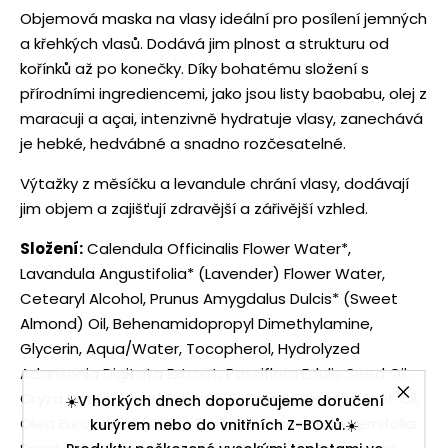
Objemová maska na vlasy ideální pro posílení jemných
a křehkých vlasů. Dodává jim plnost a strukturu od
kořínků až po konečky. Díky bohatému složení s
přírodními ingrediencemi, jako jsou listy baobabu, olej z
maracuji a açai, intenzivně hydratuje vlasy, zanechává
je hebké, hedvábné a snadno rozčesatelné.
Výtažky z měsíčku a levandule chrání vlasy, dodávají
jim objem a zajišťují zdravější a zářivější vzhled.
Složení:
Calendula Officinalis Flower Water*,
Lavandula Angustifolia* (Lavender) Flower Water,
Cetearyl Alcohol, Prunus Amygdalus Dulcis* (Sweet
Almond) Oil, Behenamidopropyl Dimethylamine,
Glycerin, Aqua/Water, Tocopherol, Hydrolyzed
Adansonia Digitata Extract, Passiflora Edulis Seed Oil,
Oryza Sativa (Rice) Bran Oil, Euterpe Oleracea Fruit Oil,
☀️V horkých dnech doporučujeme doručení
Olea Europaea* (Olive) Fruit Oil, Macadamia Ternifolia
kurýrem nebo do vnitřních Z-BOXů.☀️