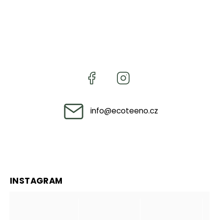
info
@
ecoteeno.cz
INSTAGRAM