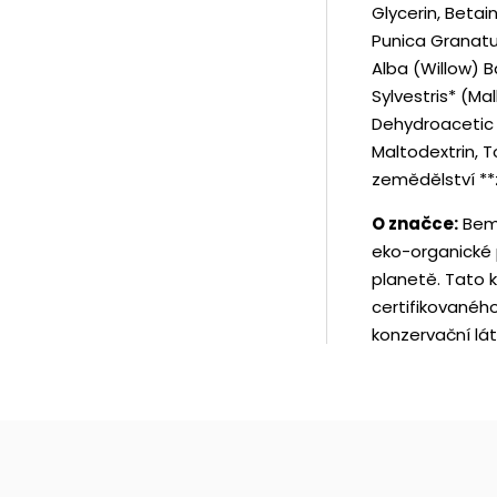
Glycerin, Betai
Punica Granatu
Alba (Willow) B
Sylvestris* (Mal
Dehydroacetic 
Maltodextrin, 
zemědělství **
O značce:
Bema
eko-organické 
planetě. Tato 
certifikovanéh
konzervační lát