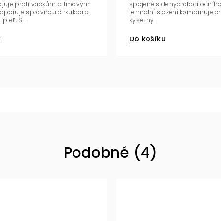
bojuje proti váčkům a tmavým
spojené s dehydratací očního 
dporuje správnou cirkulaci a
termální složení kombinuje c
pleť. S...
kyseliny...
u
Do košíku
Podobné (4)