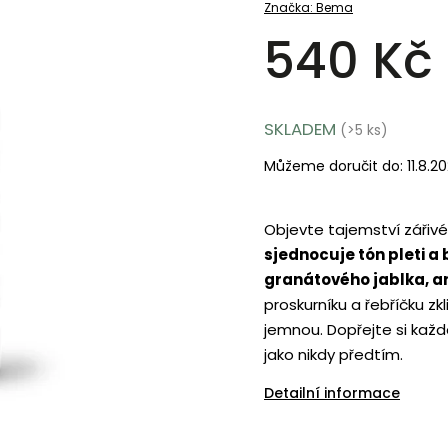
Značka:
Bema
540 Kč
SKLADEM
(>5 ks)
Můžeme doručit do:
11.8.2
Objevte tajemství zářivé 
sjednocuje tón pleti a
granátového jablka, a
proskurníku a řebříčku zkl
jemnou. Dopřejte si každod
jako nikdy předtím.
Detailní informace