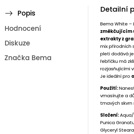
Detailní 
Popis
Bema White – Li
Hodnocení
změkčujícím ú
extrakty z gr
Diskuze
mix přírodních
pleti dodává je
Značka
Bema
řebříčku má zkl
rozjasňujícími 
Je ideální pro
o
Použití:
Nanest
vmasírujte a d
tmavých skvrn 
Složení:
Aqua/
Punica Granatu
Glyceryl Steara