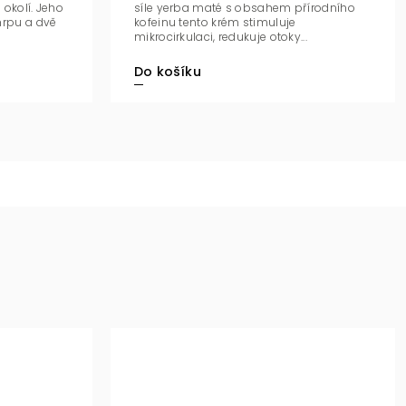
okolí. Jeho
síle yerba maté s obsahem přírodního
hrpu a dvě
kofeinu tento krém stimuluje
mikrocirkulaci, redukuje otoky...
Do košíku