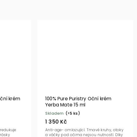
ční krém
100% Pure Puristry Oční krém
Yerba Mate 15 ml
Skladem
(>5 ks)
1 350 Kč
 redukuje
Anti-age- omlazující. Tmavé kruhy, otoky
rásky
a váčky pod očima nejsou nutností. Díky