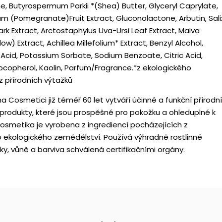
ne, Butyrospermum Parkii *(Shea) Butter, Glyceryl Caprylate,
m (Pomegranate)Fruit Extract, Gluconolactone, Arbutin, Sali
ark Extract, Arctostaphylus Uva-Ursi Leaf Extract, Malva
low) Extract, Achillea Millefolium* Extract, Benzyl Alcohol,
Acid, Potassium Sorbate, Sodium Benzoate, Citric Acid,
Tocopherol, Kaolin, Parfum/Fragrance.*z ekologického
z přírodních výtažků
 Cosmetici již téměř 60 let vytváří účinné a funkční přírodní
produkty, které jsou prospěšné pro pokožku a ohleduplné k
kosmetika je vyrobena z ingrediencí pocházejících z
o ekologického zemědělství. Používá výhradně rostlinné
ky, vůně a barviva schválená certifikačními orgány.