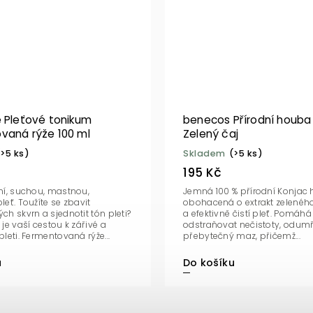
e Pleťové tonikum
benecos Přírodní houba
vaná rýže 100 ml
Zelený čaj
(>5 ks)
Skladem
(>5 ks)
195 Kč
ní, suchou, mastnou,
Jemná 100 % přírodní Konjac
eť. Toužíte se zbavit
obohacená o extrakt zeleného
h skvrn a sjednotit tón pleti?
a efektivně čistí pleť. Pomáhá
je vaší cestou k zářivé a
odstraňovat nečistoty, odum
leti. Fermentovaná rýže...
přebytečný maz, přičemž...
u
Do košíku