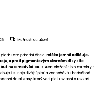
026
Možnosti doručení
pleti! Toto přírodní čistící
mléko jemně odličuje,
 bojuje proti pigmentovým skvrnám díky síle
rbutinu a medvědice
. Luxusní složení s bio extrakty z
idňuje i tu nejcitlivější pleť a zanechává ji hedvábně
enní rituál krásy, který vaši pleť rozjasní a rozzáří