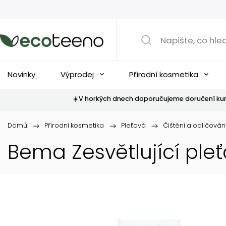
Novinky
Výprodej
Přírodní kosmetika
☀️V horkých dnech doporučujeme doručení kur
Domů
/
Přírodní kosmetika
/
Pleťová
/
Čištění a odličován
Bema Zesvětlující pleť