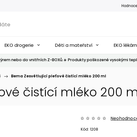
Hodnoce
EKO drogerie
Děti a mateřství
EKO lékár
ýrem nebo do vnitřních Z-BOXů.☀️ Produkty poškozené vysokými tepl
í
/
Bema Zesvětlující pleťové čistící mléko 200 ml
ové čistící mléko 200 m
Neohodnoc
Kód:
1208