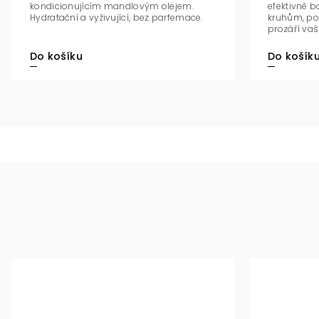
kondicionujícím mandlovým olejem.
efektivně 
Hydratační a vyživující, bez parfemace.
kruhům, po
prozáří vaši 
Do košík
Do košíku