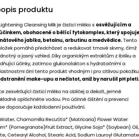
popis produktu
ghtening Cleansing Milk je čisticí mléko s
osvěžujícím a
činkem, obohacené o bělící fytokomplex, který spojuj
anátového jablka, betainu, arbutinu a medvědice.
Tento
 složek pomáhá předcházet a redukovat tmavé skvrny, čímž
dnotný a jasný vzhled. Díky organickým extraktům z ibišku a
idňující účinky, zatímco glukonolakton s hydratačními a
vlastnostmi činí tento produkt vhodným i pro citlivou pokožku
dstranění make-upu a nečistot, aniž by narušil pH pleti
e zesvětlující čisticí mléko na obličej a dekolt, jemně
ůkladně opláchněte vodou. Pro účinné čištění a prevenci
se doporučuje každodenní používání.
Water, Chamomilla Recutita* (Matricaria) Flower Water
m* (Pomegranate)Fruit Extract, Glycine Soja* (Soybean) Oil,
te, Cetearyl Alcohol, Stearic Acid, Sodium Lauroyl Glutamate