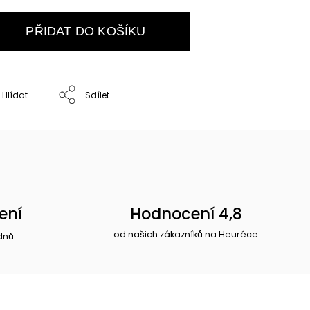
PŘIDAT DO KOŠÍKU
Hlídat
Sdílet
ení
Hodnocení 4,8
od našich zákazníků na Heuréce
dnů