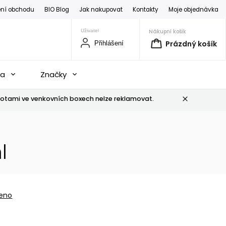
ní obchodu
BIO Blog
Jak nakupovat
Kontakty
Moje objednávka
Nákupní košík
Prázdný košík
Přihlášení
na
Značky
otami ve venkovních boxech nelze reklamovat.
l
eno