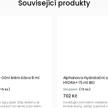
Související produkty
e Oční krém Káva 8 ml
Alphanova Hydratační o
HYDRA+ 15 ml BIO
(>5 ks)
Skladem
(>5 ks)
702 Kč
 typy pleti. Díky kofeinu ze
Osvěžující oční krém viditelně
vových zrn tento oční krém
tmavé kruhy, váčky a jemné v