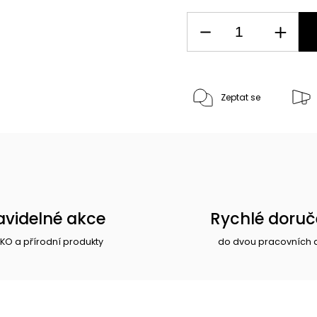
Zeptat se
avidelné akce
Rychlé doruč
EKO a přírodní produkty
do dvou pracovních 