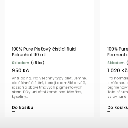
100% Pure Pleťový čistící fluid
100% Pur
Bakuchiol 110 ml
Fermento
Skladem
(>5 ks)
Skladem
950 Kč
1 020 Kč
Anti-aging. Pro všechny typy pleti. Jemné,
Pro normál
ale účinné čištění, které ji okamžitě osvěží,
smíšenou pl
rozzáří a zbaví tmavých pigmentových
pigmentovýc
skvrn. Díky unikátní kombinaci lékořice,
Toto sérum 
kyseliny...
vyrovnané p
Do košíku
Do košík