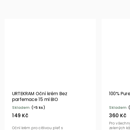
URTEKRAM Oční krém Bez
100% Pur
parfemace 15 ml BIO
Skladem
(>5 ks)
Skladem
149 Kč
360 Kč
Pro všechny
Oční krém pro citlivou pleť s
zelených ká