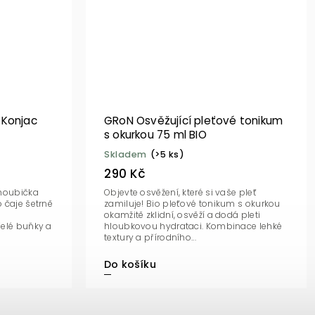
 Konjac
GRoN Osvěžující pleťové tonikum
s okurkou 75 ml BIO
Skladem
(>5 ks)
290 Kč
 houbička
Objevte osvěžení, které si vaše pleť
 čaje šetrně
zamiluje! Bio pleťové tonikum s okurkou
okamžitě zklidní, osvěží a dodá pleti
řelé buňky a
hloubkovou hydrataci. Kombinace lehké
textury a přírodního...
Do košíku