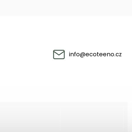
info
@
ecoteeno.cz