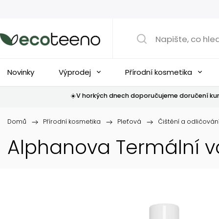
Novinky
Výprodej
Přírodní kosmetika
☀️V horkých dnech doporučujeme doručení kur
Domů
/
Přírodní kosmetika
/
Pleťová
/
Čištění a odličován
Alphanova Termální v