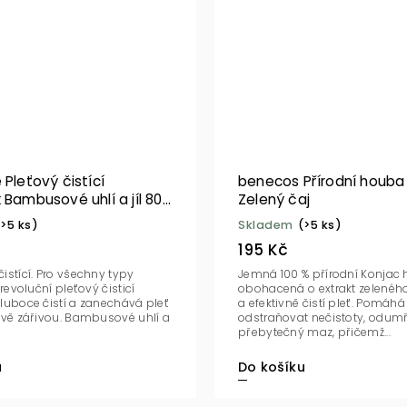
 Pleťový čistící
benecos Přírodní houba
 Bambusové uhlí a jíl 80
Zelený čaj
(>5 ks)
Skladem
(>5 ks)
195 Kč
istící. Pro všechny typy
Jemná 100 % přírodní Konjac
 revoluční pleťový čisticí
obohacená o extrakt zeleného
luboce čistí a zanechává pleť
a efektivně čistí pleť. Pomáhá
avě zářivou. Bambusové uhlí a
odstraňovat nečistoty, odum
přebytečný maz, přičemž...
u
Do košíku