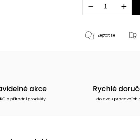
Zeptat se
avidelné akce
Rychlé doruč
EKO a přírodní produkty
do dvou pracovních 