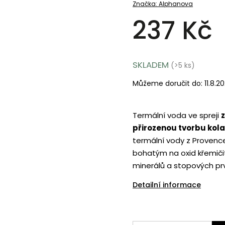
Značka:
Alphanova
237 Kč
SKLADEM
(>5 ks)
Můžeme doručit do:
11.8.2
Termální voda ve spreji
přirozenou tvorbu kol
termální vody z Provence
bohatým na oxid křemičit
minerálů a stopových prvk
Detailní informace