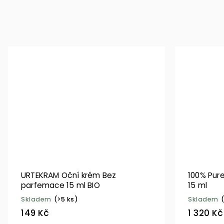
URTEKRAM Oční krém Bez
100% Pure
parfemace 15 ml BIO
15 ml
Skladem
(>5 ks)
Skladem
149 Kč
1 320 Kč