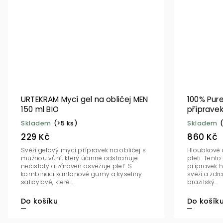
URTEKRAM Mycí gel na obličej MEN
100% Pure
150 ml BIO
přípravek
ml
Skladem
(>5 ks)
Skladem
229 Kč
860 Kč
Svěží gelový mycí přípravek na obličej s
Hloubkově č
mužnou vůní, který účinně odstraňuje
pleti. Tento
nečistoty a zároveň osvěžuje pleť. S
přípravek h
kombinací xantanové gumy a kyseliny
svěží a zdr
salicylové, které...
brazilský...
Do košíku
Do košík