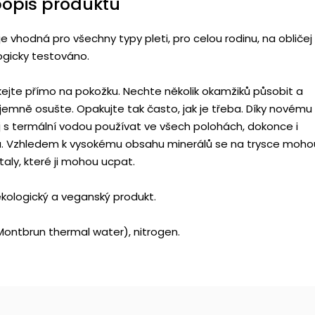
popis produktu
e vhodná pro všechny typy pleti, pro celou rodinu, na obličej 
ogicky testováno.
kejte přímo na pokožku. Nechte několik okamžiků působit a
jemně osušte. Opakujte tak často, jak je třeba. Díky novému
ej s termální vodou používat ve všech polohách, dokonce i
. Vzhledem k vysokému obsahu minerálů se na trysce moho
staly, které ji mohou ucpat.
ekologický a veganský produkt.
ontbrun thermal water), nitrogen.