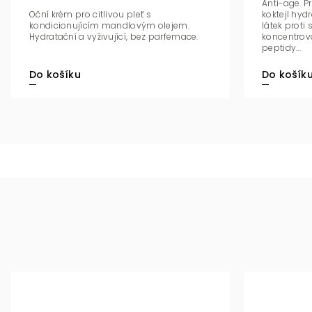
Anti-age. P
Oční krém pro citlivou pleť s
koktejl hyd
kondicionujícím mandlovým olejem.
látek proti 
Hydratační a vyživující, bez parfemace.
koncentro
peptidy...
Do košík
Do košíku