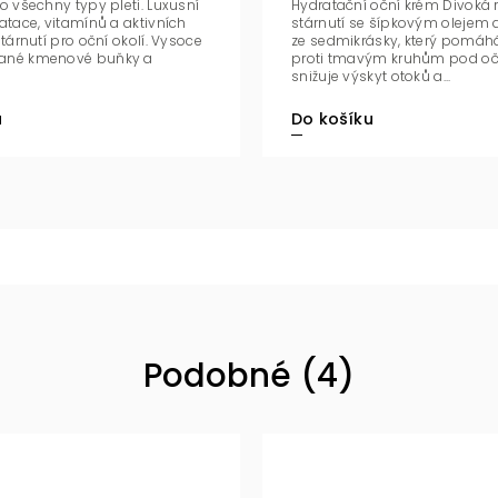
ro všechny typy pleti. Luxusní
Hydratační oční krém Divoká r
ratace, vitamínů a aktivních
stárnutí se šípkovým olejem 
stárnutí pro oční okolí. Vysoce
ze sedmikrásky, který pomáh
vané kmenové buňky a
proti tmavým kruhům pod o
snižuje výskyt otoků a...
u
Do košíku
Podobné (4)