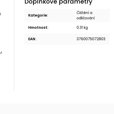
Doplňkové parametry
Čištění a
i
Kategorie
:
odličování
Hmotnost
:
0.31 kg
EAN
:
3760075072803
u