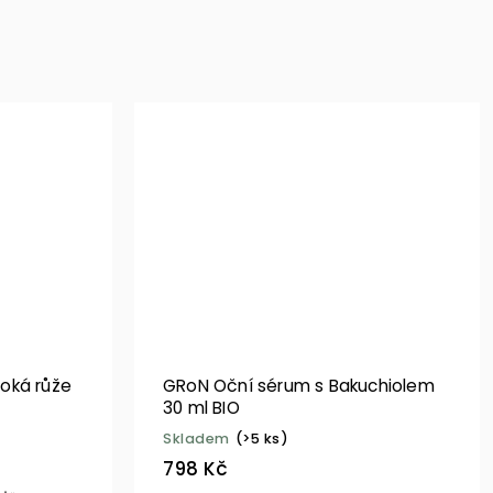
oká růže
GRoN Oční sérum s Bakuchiolem
30 ml BIO
Skladem
(>5 ks)
798 Kč