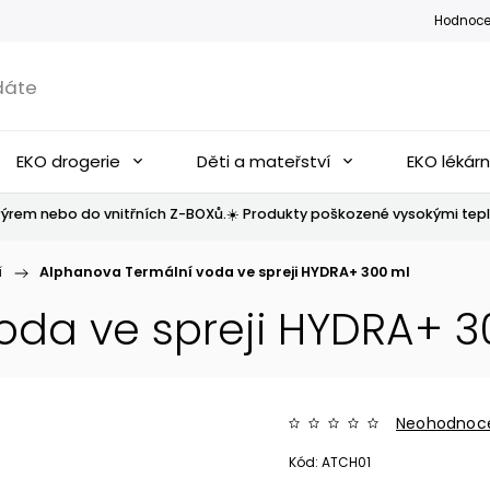
Hodnoce
EKO drogerie
Děti a mateřství
EKO lékár
ýrem nebo do vnitřních Z-BOXů.☀️ Produkty poškozené vysokými tepl
í
/
Alphanova Termální voda ve spreji HYDRA+ 300 ml
oda ve spreji HYDRA+ 3
Neohodnoc
Kód:
ATCH01