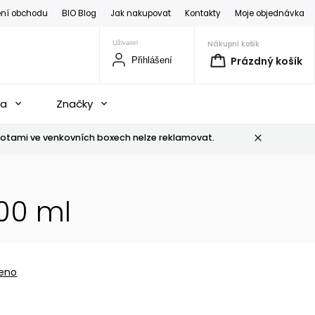
ní obchodu
BIO Blog
Jak nakupovat
Kontakty
Moje objednávka
Nákupní košík
Prázdný košík
Přihlášení
na
Značky
otami ve venkovních boxech nelze reklamovat.
00 ml
eno