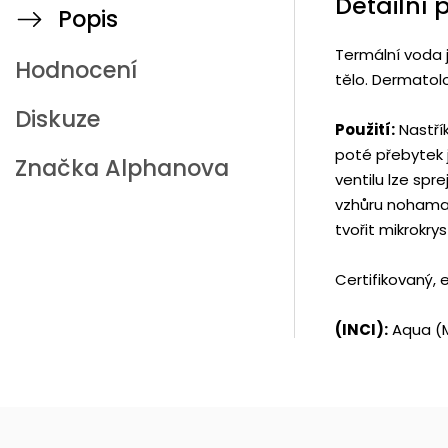
Detailní 
Popis
Termální voda j
Hodnocení
tělo. Dermatol
Diskuze
Použití:
Nastří
poté přebytek 
Značka
Alphanova
ventilu lze spr
vzhůru nohama
tvořit mikrokry
Certifikovaný, 
(INCI):
Aqua (M