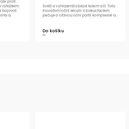
ůže proti
a výtažkem
Svěží a vyhlazená oblast kolem očí. Toto
á bojovat
Inovativní oční sérum s bakuchiolem
čima a
pečuje o citlivou oční partii komplexně a...
Do košíku