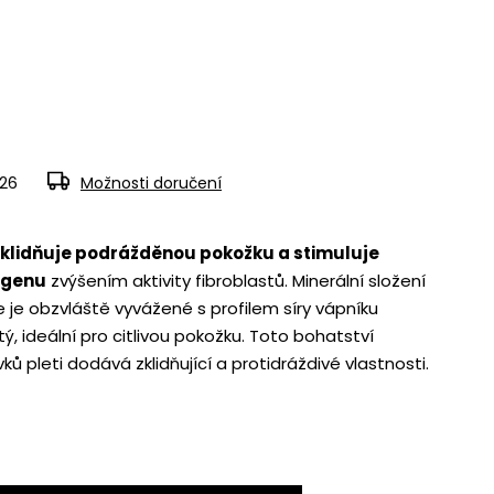
026
Možnosti doručení
zklidňuje podrážděnou pokožku a stimuluje
agenu
zvýšením aktivity fibroblastů. Minerální složení
 je obzvláště vyvážené s profilem síry vápníku
ý, ideální pro citlivou pokožku. Toto bohatství
ů pleti dodává zklidňující a protidráždivé vlastnosti.