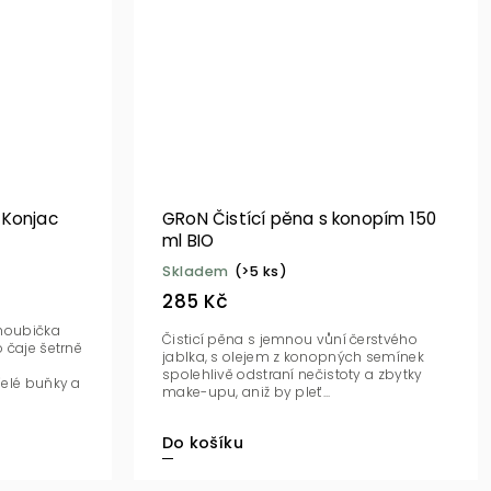
 Konjac
GRoN Čistící pěna s konopím 150
ml BIO
Skladem
(>5 ks)
285 Kč
 houbička
Čisticí pěna s jemnou vůní čerstvého
 čaje šetrně
jablka, s olejem z konopných semínek
spolehlivě odstraní nečistoty a zbytky
řelé buňky a
make-upu, aniž by pleť...
Do košíku