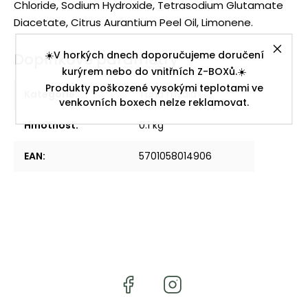
Chloride, Sodium Hydroxide, Tetrasodium Glutamate
Diacetate, Citrus Aurantium Peel Oil, Limonene.
☀️V horkých dnech doporučujeme doručení
Doplňkové parametry
kurýrem nebo do vnitřních Z-BOXů.☀️
Produkty poškozené vysokými teplotami ve
Kategorie
:
Tuhá mýdla
venkovních boxech nelze reklamovat.
Hmotnost
:
0.1 kg
EAN
:
5701058014906