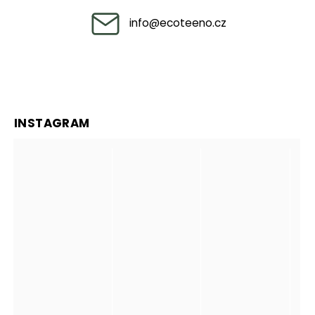
info
@
ecoteeno.cz
INSTAGRAM