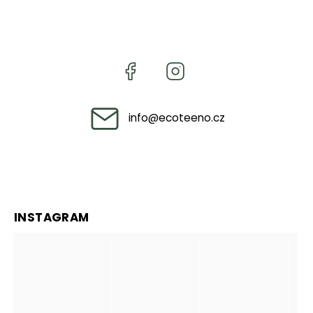
info
@
ecoteeno.cz
INSTAGRAM