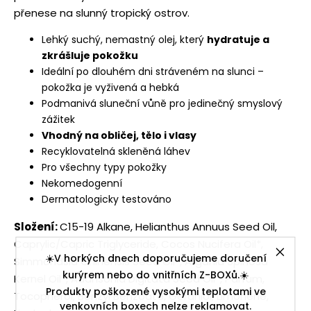
přenese na slunný tropický ostrov.
Lehký suchý, nemastný olej, který
hydratuje a
zkrášluje pokožku
Ideální po dlouhém dni stráveném na slunci –
pokožka je vyživená a hebká
Podmanivá sluneční vůně pro jedinečný smyslový
zážitek
Vhodný na obličej, tělo i vlasy
Recyklovatelná skleněná láhev
Pro všechny typy pokožky
Nekomedogenní
Dermatologicky testováno
Složení:
C15-19 Alkane, Helianthus Annuus Seed Oil,
Caprylic/Capric Triglyceride, Cocos Nucifera Oil*,
☀️V horkých dnech doporučujeme doručení
Simmondsia Chinensis Seed Oil*, Argania Spinosa
kurýrem nebo do vnitřních Z-BOXů.☀️
Kernel Oil*, Adansonia Digitata Seed Oil*, Parfum,
Produkty poškozené vysokými teplotami ve
Tocopherol, Benzyl Benzoate, Geraniol, Limonene,
venkovních boxech nelze reklamovat.