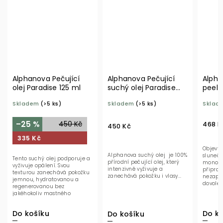
Alphanova Pečující
Alphanova Pečující
Alpha
olej Paradise 125 ml
suchý olej Paradise
peeli
100 ml BIO
BIO
Skladem
(>5 ks)
Skladem
(>5 ks)
Sklad
–25 %
450 Kč
468 K
450 Kč
335 Kč
Objevte
Alphanova suchý olej je 100%
sluneční
Tento suchý olej podporuje a
přírodní pečující olej, který
monoi. T
vyživuje opálení. Svou
intenzivně vyživuje a
připraví
texturou zanechává pokožku
zanechává pokožku i vlasy...
nezapo
jemnou, hydratovanou a
dovolen
regenerovanou bez
textura 
jakéhokoliv mastného
odstraňu
filmu. Péče po...
Do košíku
Do ko
Do košíku