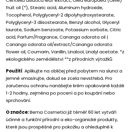
Centella asiatica leaf extract, Olea europaea (Olive)
fruit oil (*), Stearic acid, Aluminum hydroxide,
Tocopherol, Polyglyceryl-2 dipolyhydroxystearate,
Polyglyceryl-3 diisostearate, Benzyl alcohol, Glyceryl
laurate, Sodium benzoate, Potassium sorbate, Citric
acid, Parfum/Fragrance, Cananga odorata oil |
Cananga odorata oil/extract/Cananga odorata
flower oil, Coumarin, Vanillin, Linalool, Linalyl acetate. *z
ekologického zemědělství **z přírodních výtažků
Použití
: Aplikujte na obličej před pobytem na slunci a
jemně vmasírujte, dokud se zcela nevstřebá. Pro
zaručenou ochranu nanášejte krém opakovaně každé
1-2 hodiny, zejména po pocení a po koupání nebo
sprchování.
O značce:
Bema Cosmetici již téměř 60 let vytváří
účinné a funkční přírodní a eko-organické produkty,
které jsou prospěšné pro pokožku a ohleduplné k