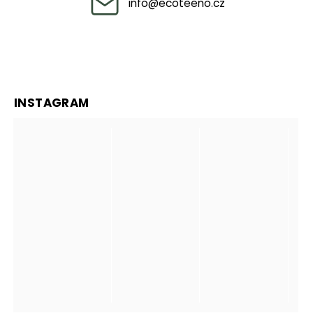
info
@
ecoteeno.cz
INSTAGRAM