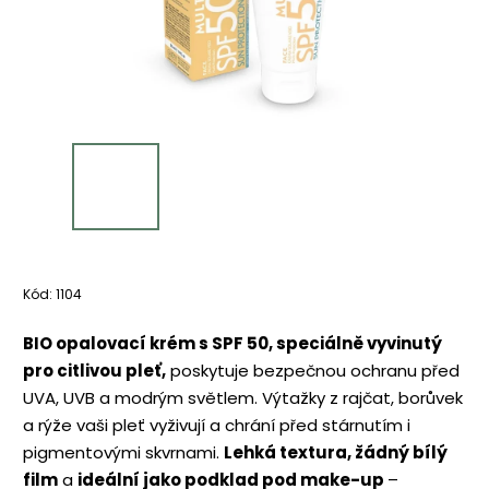
Kód:
1104
BIO opalovací krém s SPF 50, speciálně vyvinutý
pro citlivou pleť,
poskytuje bezpečnou ochranu před
UVA, UVB a modrým světlem. Výtažky z rajčat, borůvek
a rýže vaši pleť vyživují a chrání před stárnutím i
pigmentovými skvrnami.
Lehká textura, žádný bílý
film
a
ideální jako podklad pod make-up
–