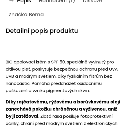
Popis
Hodnocení (1)
Diskuze
Značka
Bema
Detailní popis produktu
BIO opalovací krém s SPF 50, speciálně vyvinutý pro
citlivou pleť, poskytuje bezpečnou ochranu před UVA,
UVB a modrým světlem, díky fyzikálním filtrům bez
nanočástic. Pomáhá předcházet oxidačnímu
poškození a vzniku pigmentových skvrn.
Díky rajčatovému, rýžovému a borůvkovému oleji
zanechává pokožku chráněnou a vyživenou, aniž
by ji zatěžoval
. Zlatá řasa posiluje fotoprotektivní
účinky, chrání před modrým světlem z elektronických