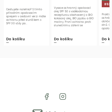
853
Vysoce ochranný opalovací
Cestujete nalehko? S tímto
olej SPF 50 s voděodolnou
přírodním opalovacím
Praktic
recepturou obohacený o BIO
sprejem v cestovní verzi máte
ochrání
kokosový olej, BIO jojobu a BIO
ochranu před sluníčkem s
obliče
maliny. První ochrana proti
SPF 30 vždy po...
dnů. O
slunečnímu záření se
opalovac
zvýšeným UVA...
Do ko
Do košíku
Do košíku