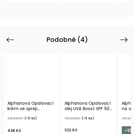
Podobné (4)
Previous
Next
Alphanova Opalovací
Alphanova Opalovací
Alpha
krém ve spreji
olej UVA Boost SPF 50
na obl
cestovní SPF 50 90 g
cestovní 50 ml
Skladem
(>5 ks)
Skladem
(>5 ks)
Sklad
BIO
322 Kč
–19
438 Kč