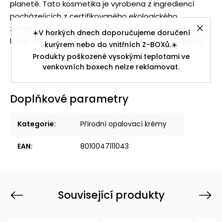
planetě. Tato kosmetika je vyrobena z ingrediencí
pocházejících z certifikovaného ekologického
zemědělství. Používá výhradně rostlinné konzervační
☀️V horkých dnech doporučujeme doručení
látky, vůně a barviva schválená certifikačními orgány.
kurýrem nebo do vnitřních Z-BOXů.☀️
Produkty poškozené vysokými teplotami ve
venkovních boxech nelze reklamovat.
Doplňkové parametry
Kategorie
:
Přírodní opalovací krémy
EAN
:
8010047111043
Související produkty
Previous
Next