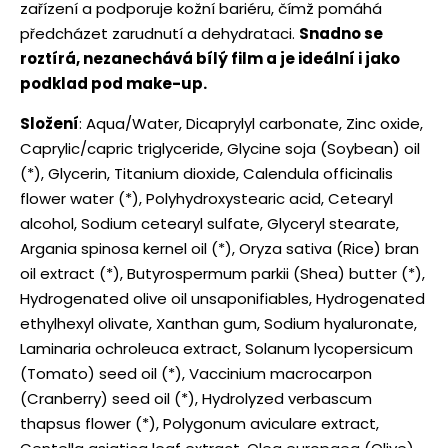
zařízení a podporuje kožní bariéru, čímž pomáhá
předcházet zarudnutí a dehydrataci.
Snadno se
roztírá, nezanechává bílý film a je ideální i jako
podklad pod make-up.
Složení
: Aqua/Water, Dicaprylyl carbonate, Zinc oxide,
Caprylic/capric triglyceride, Glycine soja (Soybean) oil
(*), Glycerin, Titanium dioxide, Calendula officinalis
flower water (*), Polyhydroxystearic acid, Cetearyl
alcohol, Sodium cetearyl sulfate, Glyceryl stearate,
Argania spinosa kernel oil (*), Oryza sativa (Rice) bran
oil extract (*), Butyrospermum parkii (Shea) butter (*),
Hydrogenated olive oil unsaponifiables, Hydrogenated
ethylhexyl olivate, Xanthan gum, Sodium hyaluronate,
Laminaria ochroleuca extract, Solanum lycopersicum
(Tomato) seed oil (*), Vaccinium macrocarpon
(Cranberry) seed oil (*), Hydrolyzed verbascum
thapsus flower (*), Polygonum aviculare extract,