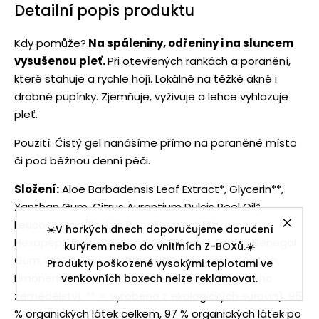
Detailní popis produktu
Kdy pomůže?
Na spáleniny, odřeniny i na sluncem
vysušenou pleť.
Při otevřených rankách a poranění,
které stahuje a rychle hojí. Lokálně na těžké akné i
drobné pupínky. Zjemňuje, vyživuje a lehce vyhlazuje
pleť.
Použití: Čistý gel nanášíme přímo na poraněné místo
či pod běžnou denní péči.
Složení:
Aloe Barbadensis Leaf Extract*, Glycerin**,
Xanthan Gum, Citrus Aurantium Dulcis Peel Oil*,
Leuconostoc/Radish Root Ferment Filtrate,
☀️V horkých dnech doporučujeme doručení
Hexapeptide-11, Sodium Hyaluronate, Acacia Senegal
kurýrem nebo do vnitřních Z-BOXů.☀️
Gum, Lactic Acid, Sodium Hydroxide, Aqua, Parfum,
Produkty poškozené vysokými teplotami ve
Limonene.
(* = složka pocházející z ekologického
venkovních boxech nelze reklamovat.
zemědělství, ** = vyrobeno z ekologických surovin). 95
% organických látek celkem, 97 % organických látek po