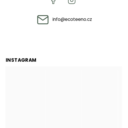
info
@
ecoteeno.cz
INSTAGRAM