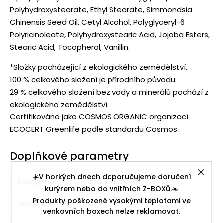
Polyhydroxystearate, Ethyl Stearate, Simmondsia
Chinensis Seed Oil, Cetyl Alcohol, Polyglyceryl-6
Polyricinoleate, Polyhydroxystearic Acid, Jojoba Esters,
Stearic Acid, Tocopherol, Vanillin.
*Složky pocházející z ekologického zemědělství.
100 % celkového složení je přírodního původu.
29 % celkového složení bez vody a minerálů pochází z
ekologického zemědělství.
Certifikováno jako COSMOS ORGANIC organizací
ECOCERT Greenlife podle standardu Cosmos.
Doplňkové parametry
☀️V horkých dnech doporučujeme doručení
Kategorie
:
Přírodní opalovací krémy
kurýrem nebo do vnitřních Z-BOXů.☀️
Produkty poškozené vysokými teplotami ve
Hmotnost
:
0.06 kg
venkovních boxech nelze reklamovat.