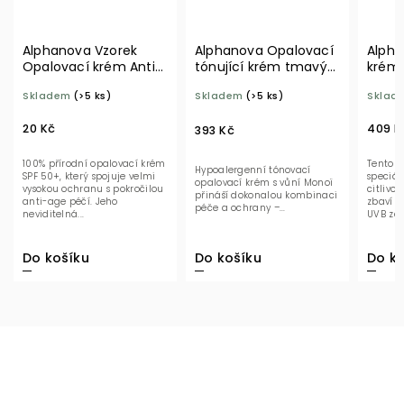
Alphanova Vzorek
Alphanova Opalovací
Alpha
Opalovací krém Anti-
tónující krém tmavý
krém 
age SPF 50+ BIO 2 ml
SPF 50+ 50 g BIO
Boost
Skladem
(>5 ks)
Skladem
(>5 ks)
Sklad
20 Kč
409 K
393 Kč
100% přírodní opalovací krém
Tento u
Hypoalergenní tónovací
SPF 50+, který spojuje velmi
speciál
opalovací krém s vůní Monoï
vysokou ochranu s pokročilou
citlivo
přináší dokonalou kombinaci
anti-age péčí. Jeho
zbaví o
péče a ochrany –...
neviditelná...
UVB záře
Do košíku
Do ko
Do košíku