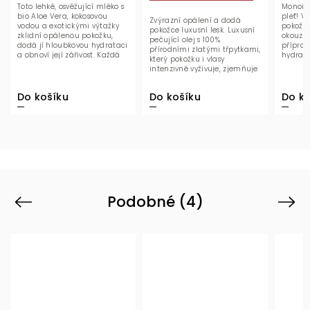
Toto lehké, osvěžující mléko s
Monoi p
bio Aloe Vera, kokosovou
pleť! V
Zvýrazní opálení a dodá
vodou a exotickými výtažky
pokožku
pokožce luxusní lesk. Luxusní
zklidní opálenou pokožku,
okouzlu
pečující olej s 100%
dodá jí hloubkovou hydrataci
příprav
přírodními zlatými třpytkami,
a obnoví její zářivost. Každá
hydrat
který pokožku i vlasy
kapka...
regener
intenzivně vyživuje, zjemňuje
a dodává jim...
Do košíku
Do košíku
Do ko
Podobné (4)
Previous
Next