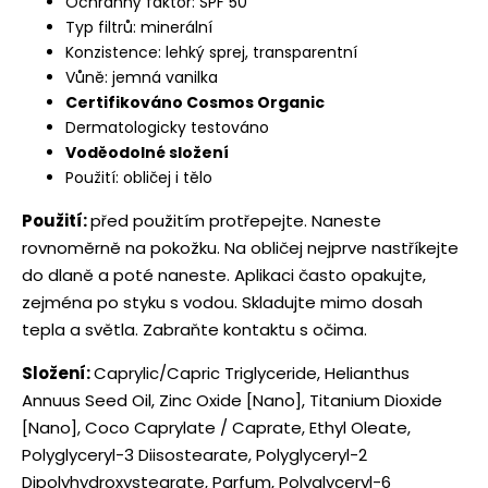
Ochranný faktor: SPF 50
Typ filtrů: minerální
Konzistence: lehký sprej, transparentní
Vůně: jemná vanilka
Certifikováno Cosmos Organic
Dermatologicky testováno
Voděodolné složení
Použití: obličej i tělo
Použití:
před použitím protřepejte. Naneste
rovnoměrně na pokožku. Na obličej nejprve nastříkejte
do dlaně a poté naneste. Aplikaci často opakujte,
zejména po styku s vodou. Skladujte mimo dosah
tepla a světla. Zabraňte kontaktu s očima.
Složení:
Caprylic/Capric Triglyceride, Helianthus
Annuus Seed Oil, Zinc Oxide [Nano], Titanium Dioxide
[Nano], Coco Caprylate / Caprate, Ethyl Oleate,
Polyglyceryl-3 Diisostearate, Polyglyceryl-2
Dipolyhydroxystearate, Parfum, Polyglyceryl-6