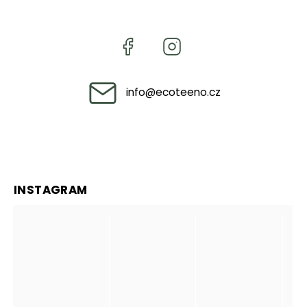
info
@
ecoteeno.cz
INSTAGRAM