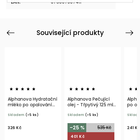
EAN
:
376007507411
Související produkty
Previous
Next
Alphanova Hydratační
Alphanova Pečující
Alpha
mléko po opalování
olej - Třpytivý 125 ml
po op
150 ml BIO
BIO
100 m
Skladem
(>5 ks)
Skladem
(>5 ks)
Sklad
–25 %
535 Kč
326 Kč
241 K
401 Kč