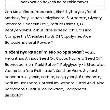
venkovních boxech nelze reklamovat.
Caprylat/Caprate, Ethylhexyl Triazone, Triethyl Citrate,
Zea Mays škrob, Propandiol, Bis-Ethylhexyloxyfenol
Methoxyfenyl Triazin, Polyglyceryl-6 Stearate, Glyceryl
Stearate, Seecerin O*il*, Parfum Chimsis, G
Pentylenglykol, Rubus Idaeus Seed Oil*, Brassica
Campestris/Aleurites Fordii Oil Copolymer, Aloe
Barbadensis Leaf Powder*
Složení hydratační mléko po opalování:
Aqua,
Helianthus Annuus Seed Oil, Cocos Nucifera Seed Oil*,
Butyrospermum Parkii Butter*, Polyglyceryl-6 Stearate ,
Cocos Nucifera Fruit Juice*, Xanthan Gum, Glyceryl
Behenate, Glycerin, Parfum, Polyglyceryl-6 Behenate,
Sodium Benzoate, Potassium Sorbate, Citric Acid, Aloe
Barbadensis Leaf Juice Powder*, Tocopherol,
Bisabolol*.