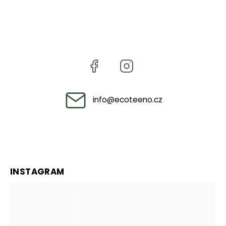
info
@
ecoteeno.cz
INSTAGRAM