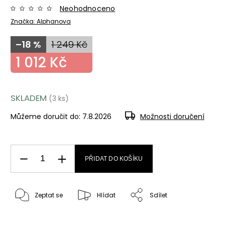
Neohodnoceno
Značka:
Alphanova
–18 %
1 249 Kč
1 012 Kč
SKLADEM
(3 ks)
Můžeme doručit do:
7.8.2026
Možnosti doručení
PŘIDAT DO KOŠÍKU
Zeptat se
Hlídat
Sdílet