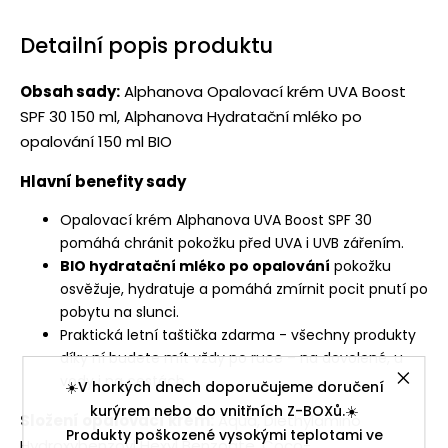
Detailní popis produktu
Obsah sady:
Alphanova Opalovací krém UVA Boost
SPF 30 150 ml, Alphanova Hydratační mléko po
opalování 150 ml BIO
Hlavní benefity sady
Opalovací krém Alphanova UVA Boost SPF 30
pomáhá chránit pokožku před UVA i UVB zářením.
BIO hydratační mléko po opalování
pokožku
osvěžuje, hydratuje a pomáhá zmírnit pocit pnutí po
pobytu na slunci.
Praktická letní taštička zdarma - všechny produkty
díky ní budete mít vždy po ruce – na dovolené, u
vody i na cestách.
☀️V horkých dnech doporučujeme doručení
kurýrem nebo do vnitřních Z-BOXů.☀️
Složení opalovací krém:
Aqua, Diethylamino
Produkty poškozené vysokými teplotami ve
Hydroxybenzoyl Hexyl Benzoate, Coco-