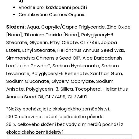
3)
Vhodné pro: každodenní použití
Certifikováno Cosmos Organic
Složení:
Aqua, Caprylic/Capric Triglyceride, Zinc Oxide
[Nano], Titanium Dioxide [Nano], Polyglyceryl-6
Stearate, Glycerin, Ethyl Oleate, CI 77491, Jojoba
Esters, Ethyl Stearate, Helianthus Annuus Seed Wax,
Simmondsia Chinensis Seed Oil*, Aloe Barbadensis
Leaf Juice Powder*, Sodium Hyaluronate, Sodium
Levulinate, Polyglyceryl-6 Behenate, Xanthan Gum,
Sodium Gluconate, Glyceryl Caprylate, Sodium
Anisate, Polyglycerin-3, Sillica, Tocopherol, Helianthus
Annuus Seed Oil, CI 77499, CI 77492
*Složky pocházející z ekologického zemědělství.
100 % celkového složení je přírodního původu.
36 % celkového složení bez vody a minerálů pochází z
ekologického zemědělství.