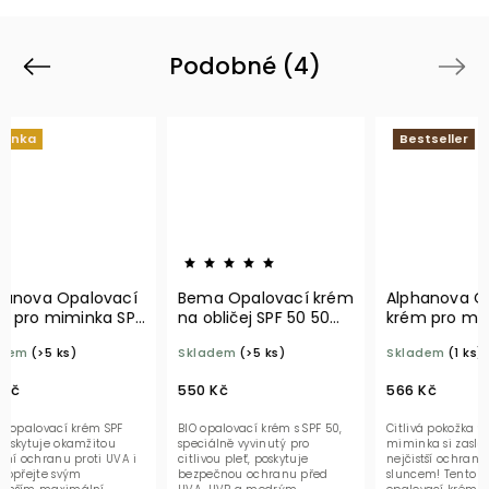
Podobné (4)
Previous
Next
Bestseller
ovací
Bema Opalovací krém
Alphanova Opalovací
ka SPF
na obličej SPF 50 50
krém pro miminka SPF
ml BIO
50 125 g BIO
Skladem
(>5 ks)
Skladem
(1 ks)
550 Kč
566 Kč
m SPF
BIO opalovací krém s SPF 50,
Citlivá pokožka vašeho
tou
speciálně vyvinutý pro
miminka si zaslouží tu
i UVA i
citlivou pleť, poskytuje
nejčistší ochranu pod
bezpečnou ochranu před
sluncem! Tento přírodní