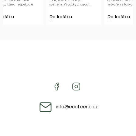
í
UVA, UVB a modrým
opalovací krém SPF 50 byl
tuje
světlem. Výtažky z rajčat,
vytvořen s láskou pro jemnou
u...
borůvek a rýže...
dětskou pleť, obohacený o...
Do košíku
Do košíku
info
@
ecoteeno.cz