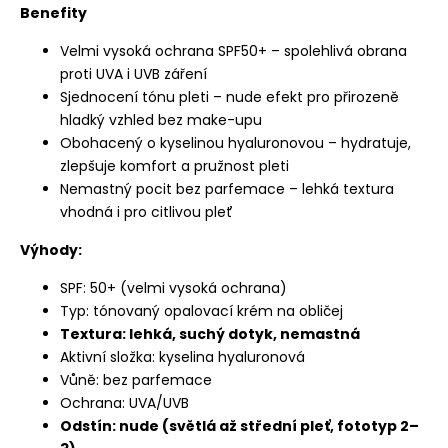
Benefity
Velmi vysoká ochrana SPF50+ – spolehlivá obrana
proti UVA i UVB záření
Sjednocení tónu pleti – nude efekt pro přirozeně
hladký vzhled bez make-upu
Obohacený o kyselinou hyaluronovou – hydratuje,
zlepšuje komfort a pružnost pleti
Nemastný pocit bez parfemace – lehká textura
vhodná i pro citlivou pleť
Výhody:
SPF: 50+ (velmi vysoká ochrana)
Typ: tónovaný opalovací krém na obličej
Textura: lehká, suchý dotyk, nemastná
Aktivní složka: kyselina hyaluronová
Vůně: bez parfemace
Ochrana: UVA/UVB
Odstín: nude (světlá až střední pleť, fototyp 2–