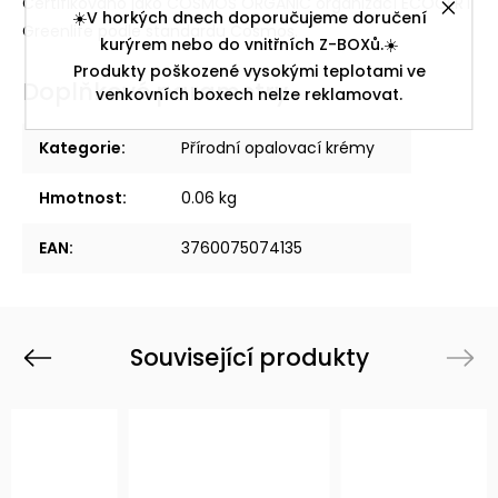
Certifikováno jako COSMOS ORGANIC organizací ECOCERT
☀️V horkých dnech doporučujeme doručení
Greenlife podle standardu Cosmos.
kurýrem nebo do vnitřních Z-BOXů.☀️
Produkty poškozené vysokými teplotami ve
Doplňkové parametry
venkovních boxech nelze reklamovat.
Kategorie
:
Přírodní opalovací krémy
Hmotnost
:
0.06 kg
EAN
:
3760075074135
Související produkty
Previous
Next