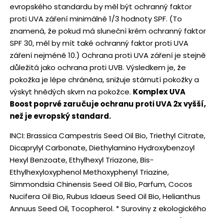
evropského standardu by měl být ochranný faktor
proti UVA záření minimálně 1/3 hodnoty SPF. (To
znamená, že pokud má sluneční krém ochranný faktor
SPF 30, měl by mít také ochranný faktor proti UVA
záření nejméně 10.) Ochrana proti UVA záření je stejně
důležitá jako ochrana proti UVB. Výsledkem je, že
pokožka je lépe chráněna, snižuje stárnutí pokožky a
výskyt hnědých skvrn na pokožce.
Komplex UVA
Boost poprvé zaručuje ochranu proti UVA 2x vyšší,
než je evropský standard.
INCI: Brassica Campestris Seed Oil Bio, Triethyl Citrate,
Dicaprylyl Carbonate, Diethylamino Hydroxybenzoyl
Hexyl Benzoate, Ethylhexyl Triazone, Bis-
Ethylhexyloxyphenol Methoxyphenyl Triazine,
Simmondsia Chinensis Seed Oil Bio, Parfum, Cocos
Nucifera Oil Bio, Rubus Idaeus Seed Oil Bio, Helianthus
Annuus Seed Oil, Tocopherol. * Suroviny z ekologického