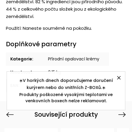
zemědělství. 82 % ingrediencí jsou přírodního původu.
44 % z celkového počtu složek jsou z ekologického
zemědělství.
Použití:
Naneste souměrně na pokožku.
Doplňkové parametry
Kategorie
:
Přírodní opalovací krémy
Hmotnost
:
0.15 kg
☀️V horkých dnech doporučujeme doručení
EAN
:
3760075072889
kurýrem nebo do vnitřních Z-BOXů.☀️
Produkty poškozené vysokými teplotami ve
venkovních boxech nelze reklamovat.
Související produkty
Previous
Next