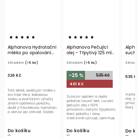
Alphanova Hydratační
Alphanova Pečující
Alpha
mléko po opalování
olej - Třpytivý 125 ml
suchý
150 ml BIO
BIO
ml BI
Skladem
(>5 ks)
Skladem
(>5 ks)
Sklad
–25 %
535 Kč
326 Kč
535 K
401 Kč
Toto lehké, osvěžující mléko s
Alphano
bio Aloe Vera, kokosovou
Zvýrazní opálení a dodá
olej je 
vodou a exotickými výtažky
pokožce luxusní lesk. Luxusní
přírodn
zklidní opálenou pokožku,
pečující olej s 100%
který in
dodá jí hloubkovou hydrataci
přírodními zlatými třpytkami,
a obnoví její zářivost. Každá
který pokožku i vlasy
kapka...
intenzivně vyživuje, zjemňuje
a dodává jim...
Do košíku
Do košíku
Do ko