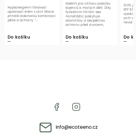
Ideální pro citlivou pokožku
100% př
Hypoalergenní tónovací
kojenců a malých dětí. Díky
SPF 50+
opalovací krém s vůní Monoï
fyzikálním filtrům bez
vysokou
přináší dokonalou kombinaci
nanočástic poskytuje
anti-ag
péče a ochrany –...
okamžitou a bezpečnou
nevidite
ochranu před sluncem,
zatímco řasa...
Do košíku
Do ko
Do košíku
info
@
ecoteeno.cz