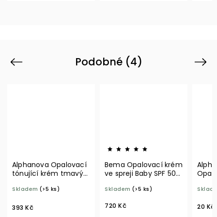
Podobné (4)
Previous
Next
Alphanova Opalovací
Bema Opalovací krém
Alpha
tónující krém tmavý
ve spreji Baby SPF 50+
Opalo
SPF 50+ 50 g BIO
bez parfemace 100 ml
age S
Skladem
(>5 ks)
Skladem
(>5 ks)
Sklad
BIO
720 Kč
20 Kč
393 Kč