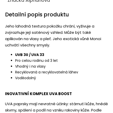
Značka
Alphanova
Detailní popis produktu
Jeho lahodná textura pokožku chrání, vyživuje a
zvýrazňuje její saténový vzhled. Může být také
aplikován na vlasy a pleť. Jeho exotická vůně Monoi
uchvátí všechny smysly.
UVB 30 / UVA 33
Pro celou rodinu od 3 let
Vhodný i na vlasy
Recyklovaná a recyklovatelná láhev
Voděodolný
INOVATIVNÍ KOMPLEX UVA BOOST
UVA paprsky mají nevratné účinky: stárnutí kůže, hnědé
skvrny, spálení a podíl na vzniku rakoviny kůže. Podle