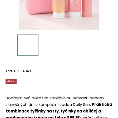
Kód:
ALPHSADA3
Akce
Dopřejte své pokožce spolehlivou ochranu během
slunečných dní s kompletní sadou Daily Sun.
Praktická
kombinace tyčinky na rty, tyčinky na obličej a
opalovacího krému na tělo s SPF 50
chrání citlivou