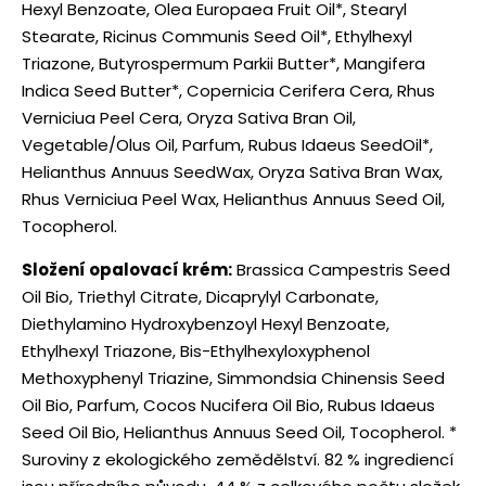
Hexyl Benzoate, Olea Europaea Fruit Oil*, Stearyl
Stearate, Ricinus Communis Seed Oil*, Ethylhexyl
Triazone, Butyrospermum Parkii Butter*, Mangifera
Indica Seed Butter*, Copernicia Cerifera Cera, Rhus
Verniciua Peel Cera, Oryza Sativa Bran Oil,
Vegetable/Olus Oil, Parfum, Rubus Idaeus SeedOil*,
Helianthus Annuus SeedWax, Oryza Sativa Bran Wax,
Rhus Verniciua Peel Wax, Helianthus Annuus Seed Oil,
Tocopherol.
Složení opalovací krém:
Brassica Campestris Seed
Oil Bio, Triethyl Citrate, Dicaprylyl Carbonate,
Diethylamino Hydroxybenzoyl Hexyl Benzoate,
Ethylhexyl Triazone, Bis-Ethylhexyloxyphenol
Methoxyphenyl Triazine, Simmondsia Chinensis Seed
Oil Bio, Parfum, Cocos Nucifera Oil Bio, Rubus Idaeus
Seed Oil Bio, Helianthus Annuus Seed Oil, Tocopherol. *
Suroviny z ekologického zemědělství. 82 % ingrediencí