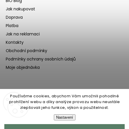
BIO Blog
Jak nakupovat
Doprava
Platba
Jak na reklamaci
Kontakty
Obchodní podmínky
Podmínky ochrany osobních údajů
Moje objednávka
Používáme cookies, abychom Vám umožnili pohodlné
prohlížení webu a díky analýze provozu webu neustále
zlepšovali jeho funkce, výkon a použitelnost.
Nastavení
Copyright 2026
Ecoteeno
. Všechna práva vyhrazena.