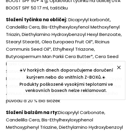
BOOST SPF 50+ 4 g, Opalovací tyčinku na obličej UVA
BOOST SPF 50 17 ml, taštičku
Složení tyčinka na obličej:
Dicaprylyl karbonát,
Candelilla Cera, Bis-Ethylhexyloxyfenol Methoxyfenyl
Triazin, Diethylamino Hydroxybenzoyl Hexyl Benzoate,
Stearyl Stearát, Olea Europaea Fruit Oil*, Ricinus
Communis Seed Oil*, Ethylhexyl Triazone,
Butyrospermum Man Parkii Cera Butter*, Cera Seed
Parkii Cera Cerif* Rhus Verniciua Peel Cera, Oryza
☀️V horkých dnech doporučujeme doručení
Sativa Otrub Oil, Rostlinný/Olus Oil, Parfém, Rubus
kurýrem nebo do vnitřních Z-BOXů.☀️
Idaeus Seed Oil*, Helianthus Annuus Seed Wax, Oryza
Produkty poškozené vysokými teplotami ve
Sativa Bran Wax, Rhus Verniciua Peel Wax, Helianthus
venkovních boxech nelze reklamovat.
Annuus Seed Oil, Tokopherol. 74 % složek přírodního
původu a 20 % bio složek
Složení balzám na rty:
Dicaprylyl Carbonate,
Candelilla Cera, Bis-Ethylhexyloxyphenol
Methoxyphenyl Triazine, Diethylamino Hydroxybenzoyl