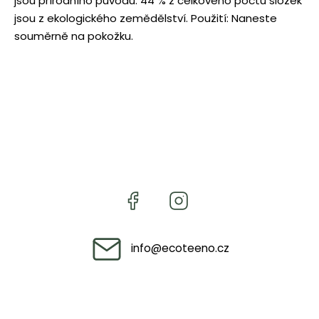
jsou přírodního původu. 44 % z celkového počtu složek
jsou z ekologického zemědělství. Použití: Naneste
souměrně na pokožku.
info
@
ecoteeno.cz