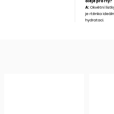
oleje pro rty?
A:
Okvětní lístk
je rtěnka ideál
hydrataci.