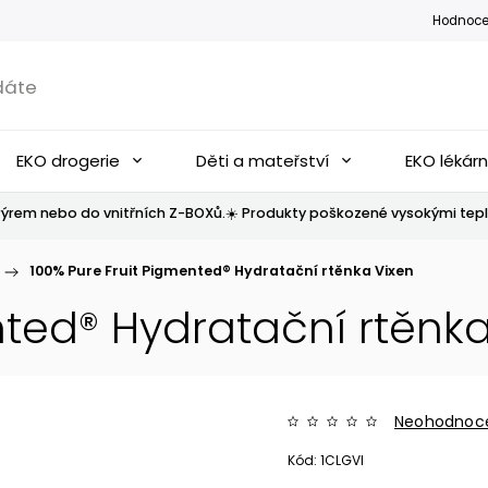
Hodnoce
EKO drogerie
Děti a mateřství
EKO lékár
ýrem nebo do vnitřních Z-BOXů.☀️ Produkty poškozené vysokými tepl
/
100% Pure Fruit Pigmented® Hydratační rtěnka Vixen
nted® Hydratační rtěnka
Neohodnoc
Kód:
1CLGVI