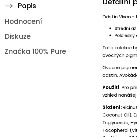
Detailní 
Popis
Odstín Vixen -
Hodnocení
Střední až 
Diskuze
Pololesklý 
Tato kolekce h
Značka
100% Pure
ovocných pigm
Ovocné pigment
odstín. Avokád
Použití
: Pro p
vzhled nanáše
Složení:
Ricin
Coconut Oil), E
Triglyceride, H
Tocopherol (Vi