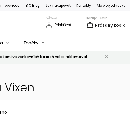
ní obchodu
BIO Blog
Jak nakupovat
Kontakty
Moje objednávka
Nákupní košík
Prázdný košík
Přihlášení
na
Značky
otami ve venkovních boxech nelze reklamovat.
 Vixen
eno