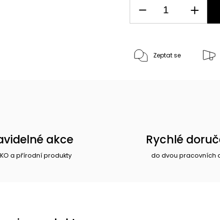
Zeptat se
avidelné akce
Rychlé doruč
EKO a přírodní produkty
do dvou pracovních 