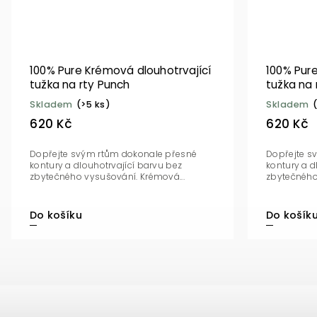
100% Pure Krémová dlouhotrvající
100% Pur
tužka na rty Punch
tužka na
Skladem
(>5 ks)
Skladem
620 Kč
620 Kč
Dopřejte svým rtům dokonale přesné
Dopřejte s
kontury a dlouhotrvající barvu bez
kontury a d
zbytečného vysušování. Krémová...
zbytečného
Do košíku
Do košík