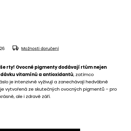
026
Možnosti doručení
še rty!
Ovocné pigmenty dodávají rtům nejen
i dávku vitamínů a antioxidantů
, zatímco
lo je intenzivně vyživují a zanechávají hedvábně
e je vytvořená ze skutečných ovocných pigmentů – pro
krásně, ale i zdravě září.