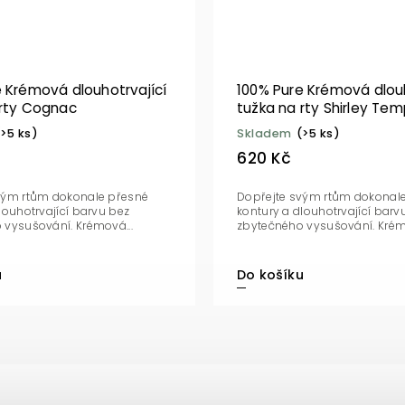
e Krémová dlouhotrvající
100% Pure Krémová dlouh
 rty Cognac
tužka na rty Shirley Tem
(>5 ks)
Skladem
(>5 ks)
620 Kč
vým rtům dokonale přesné
Dopřejte svým rtům dokonal
louhotrvající barvu bez
kontury a dlouhotrvající barv
 vysušování. Krémová...
zbytečného vysušování. Krémo
u
Do košíku