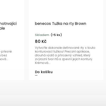
otrvající
benecos Tužka na rty Brown
ple
Skladem
(>5 ks)
80 Kč
Vytvořte dokonale definované rty s touto
e přesné
konturovací tužkou! Precizní aplikace,
u bez
dlouhá výdrž a přirozený vzhled, který
vá...
zvýrazní tvar rtů a zpevní jejich kontury.
Krémová...
Do košíku