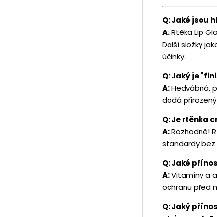
Q: Jaké jsou h
A:
Rtěka Lip Gl
Další složky jak
účinky.
Q: Jaký je "fin
A:
Hedvábná, pol
dodá přirozený
Q: Je rtěnka c
A:
Rozhodně! Rtě
standardy bez 
Q: Jaké příno
A:
Vitamíny a ant
ochranu před 
Q: Jaký příno