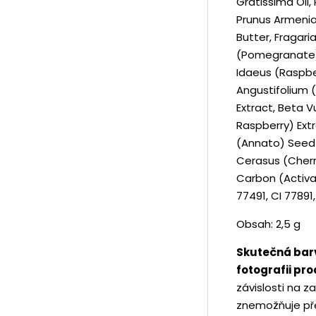
Gratissima Oil,
Prunus Armenia
Butter, Fragari
(Pomegranate) F
Idaeus (Raspber
Angustifolium (
Extract, Beta V
Raspberry) Extr
(Annato) Seed 
Cerasus (Cherr
Carbon (Activa
77491, CI 77891
Obsah: 2,5 g
Skutečná barv
fotografii pr
závislosti na za
znemožňuje pře