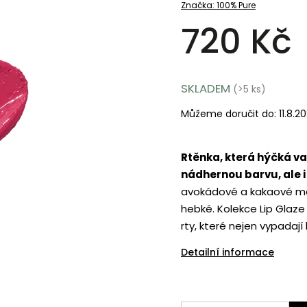
Značka:
100% Pure
720 Kč
SKLADEM
(>5 ks)
Můžeme doručit do:
11.8.2
Rtěnka, která hýčká va
nádhernou barvu, ale 
avokádové a kakaové más
hebké. Kolekce Lip Glaz
rty, které nejen vypadají 
Detailní informace