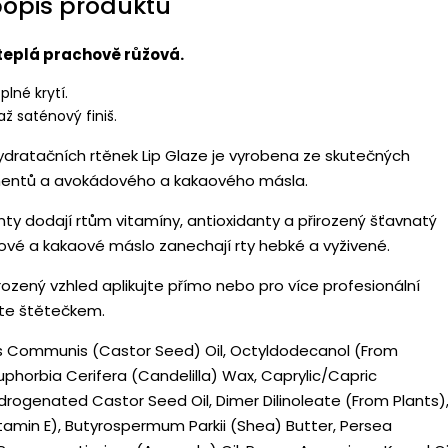
popis produktu
teplá prachově růžová.
plné krytí.
až saténový finiš.
ydratačních rtěnek Lip Glaze je vyrobena ze skutečných
entů a avokádového a kakaového másla.
y dodají rtům vitamíny, antioxidanty a přirozený šťavnatý
ové a kakaové máslo zanechají rty hebké a vyživené.
řirozený vzhled aplikujte přímo nebo pro více profesionální
jte štětečkem.
us Communis (Castor Seed) Oil, Octyldodecanol (From
uphorbia Cerifera (Candelilla) Wax, Caprylic/Capric
ydrogenated Castor Seed Oil, Dimer Dilinoleate (From Plants)
tamin E), Butyrospermum Parkii (Shea) Butter, Persea