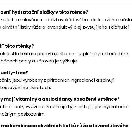
lavní hydratační složky v této rtěnce?
aze je formulována na bázi avokádového a kakaového másla
o okvětní lístky růže a levandulový olej zvyšují jeho zklidňující
iš" této rtěnky?
olesklá textura poskytuje střední až plné krytí, které rtům
 nádech barvy a zároveň je vyživuje.
ruelty-free?
nky jsou vyrobeny z přírodních ingrediencí a splňují
testování na zvířatech.
sy mají vitamíny a antioxidanty obsažené v rtěnce?
ioxidanty vyživují a změkčují rty, zajišťují jejich hydrataci a
možným poškozením.
s má kombinace okvětních lístků růže a levandulového