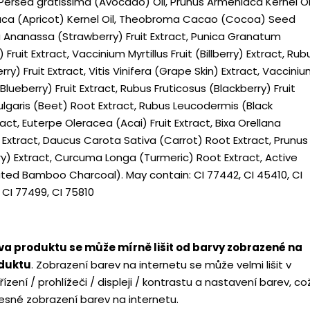
 Persea gratissima (Avocado) Oil, Prunus Armeniaca Kernel Oil
ca (Apricot) Kernel Oil, Theobroma Cacao (Cocoa) Seed
a Ananassa (Strawberry) Fruit Extract, Punica Granatum
ruit Extract, Vaccinium Myrtillus Fruit (Billberry) Extract, Rub
ry) Fruit Extract, Vitis Vinifera (Grape Skin) Extract, Vaccini
Blueberry) Fruit Extract, Rubus Fruticosus (Blackberry) Fruit
ulgaris (Beet) Root Extract, Rubus Leucodermis (Black
act, Euterpe Oleracea (Acai) Fruit Extract, Bixa Orellana
Extract, Daucus Carota Sativa (Carrot) Root Extract, Prunus
y) Extract, Curcuma Longa (Turmeric) Root Extract, Active
ted Bamboo Charcoal). May contain: CI 77442, CI 45410, CI
, CI 77499, CI 75810
a produktu se může mírně lišit od barvy zobrazené na
oduktu
. Zobrazení barev na internetu se může velmi lišit v
řízení / prohlížeči / displeji / kontrastu a nastavení barev, co
sné zobrazení barev na internetu.