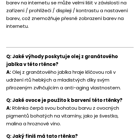
barev na internetu se může velmi lišit v závislosti na
zařízení / prohlížeči / displeji / kontrastu a nastavení
barev, což znemožňuje přesné zobrazení barev na
internetu.
Q: Jaké výhody poskytuje olej z granátového
jablka v této rtěnce?
A:
Olej z granátového jablka hraje klíčovou roli v
udržení rtů hebkých a mladistvých díky svým
přirozeným zvlhčujícím a anti-aging vlastnostem.
Q: Jaké ovoce je použito k barvení této rtěnky?
A:
Rtěnka čerpá svou bohatou barvu z ovocných
pigmentů bohatých na vitamíny, jako je švestka,
malina a hroznové víno.
Q: Jaký finiš má tato rtěnka?