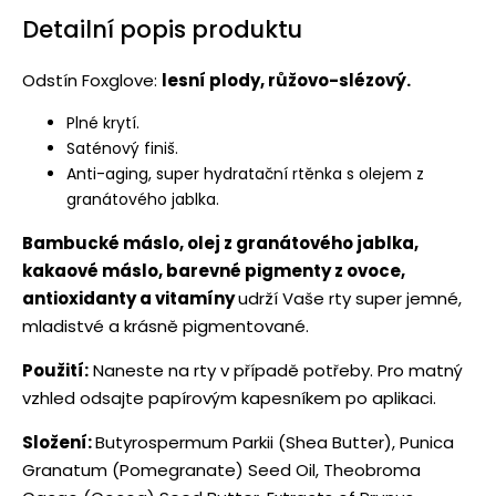
Detailní popis produktu
Odstín Foxglove:
lesní plody, růžovo-slézový.
Plné krytí.
Saténový finiš.
Anti-aging, super hydratační rtěnka s olejem z
granátového jablka.
Bambucké máslo, olej z granátového jablka,
kakaové máslo, barevné pigmenty z ovoce,
antioxidanty a vitamíny
udrží Vaše rty super jemné,
mladistvé a krásně pigmentované.
Použití:
Naneste na rty v případě potřeby. Pro matný
vzhled odsajte papírovým kapesníkem po aplikaci.
Složení:
Butyrospermum Parkii (Shea Butter), Punica
Granatum (Pomegranate) Seed Oil, Theobroma