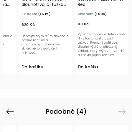
užka
dlouhotrvající tužka
Red
emple
na rty Pink Brandy
Skladem
(>5 ks)
Skladem
(>5 ks)
80 Kč
620 Kč
Vytvořte dokonale definované
okonale
Dopřejte svým rtům dokonale
rty s touto konturovací
přesné kontury a
tužkou! Precizní aplikace,
bez
dlouhotrvající barvu bez
dlouhá výdrž a přirozený
.
zbytečného vysušování.
vzhled, který zvýrazní tvar rtů
Krémová...
a zpevní jejich kontury....
Do košíku
Do košíku
Podobné (4)
Previous
Next