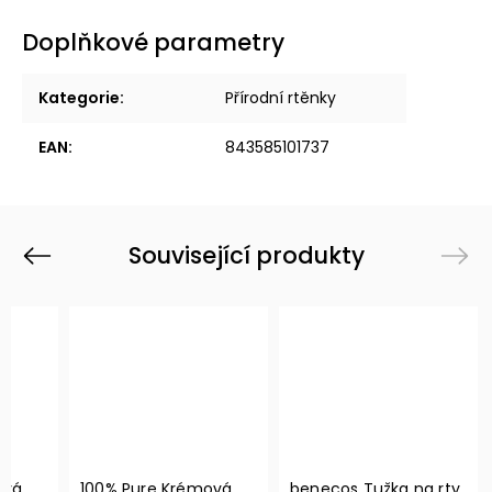
Doplňkové parametry
Kategorie
:
Přírodní rtěnky
EAN
:
843585101737
Související produkty
Previous
Next
ová
100% Pure Krémová
benecos Tužka na rty