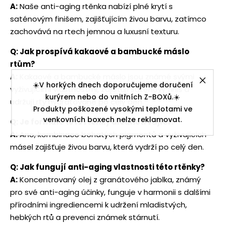
A:
Naše anti-aging rtěnka nabízí plné krytí s
saténovým finišem, zajišťujícím živou barvu, zatímco
zachovává na rtech jemnou a luxusní texturu.
Q: Jak prospívá kakaové a bambucké máslo
rtům?
A:
Kakaové a bambucké máslo jsou známé svými
☀️V horkých dnech doporučujeme doručení
vyživujícími vlastnostmi, zajišťují saténový finiš a
kurýrem nebo do vnitřních Z-BOXů.☀️
udržují rty hydratované po celý den.
Produkty poškozené vysokými teplotami ve
venkovních boxech nelze reklamovat.
Q: Je formule této rtěnky dlouhotrvající?
A:
Ano, kombinace bohatých pigmentů a vyživujících
másel zajišťuje živou barvu, která vydrží po celý den.
Q: Jak fungují anti-aging vlastnosti této rtěnky?
A:
Koncentrovaný olej z granátového jablka, známý
pro své anti-aging účinky, funguje v harmonii s dalšími
přírodními ingrediencemi k udržení mladistvých,
hebkých rtů a prevenci známek stárnutí.