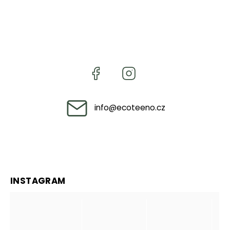
info
@
ecoteeno.cz
INSTAGRAM