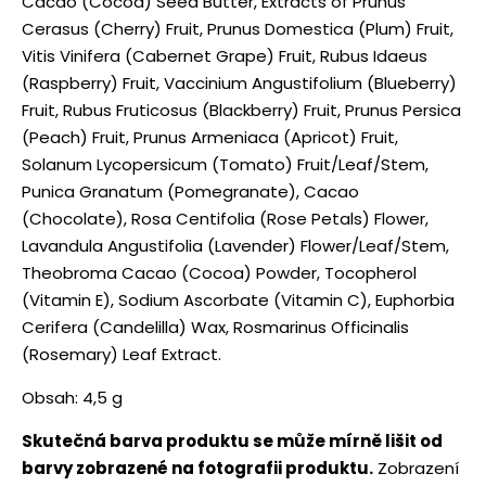
Cacao (Cocoa) Seed Butter, Extracts of Prunus
Cerasus (Cherry) Fruit, Prunus Domestica (Plum) Fruit,
Vitis Vinifera (Cabernet Grape) Fruit, Rubus Idaeus
(Raspberry) Fruit, Vaccinium Angustifolium (Blueberry)
Fruit, Rubus Fruticosus (Blackberry) Fruit, Prunus Persica
(Peach) Fruit, Prunus Armeniaca (Apricot) Fruit,
Solanum Lycopersicum (Tomato) Fruit/Leaf/Stem,
Punica Granatum (Pomegranate), Cacao
(Chocolate), Rosa Centifolia (Rose Petals) Flower,
Lavandula Angustifolia (Lavender) Flower/Leaf/Stem,
Theobroma Cacao (Cocoa) Powder, Tocopherol
(Vitamin E), Sodium Ascorbate (Vitamin C), Euphorbia
Cerifera (Candelilla) Wax, Rosmarinus Officinalis
(Rosemary) Leaf Extract.
Obsah: 4,5 g
Skutečná barva produktu se může mírně lišit od
barvy zobrazené na fotografii produktu.
Zobrazení