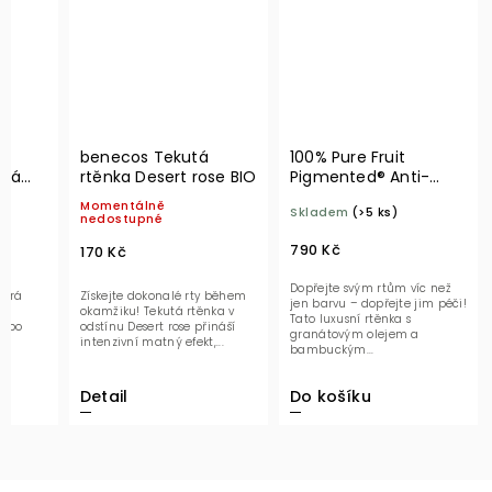
benecos Tekutá
100% Pure Fruit
tná
rtěnka Desert rose BIO
Pigmented® Anti-
vým
aging rtěnka Hibiscus
Momentálně
Skladem
(>5 ks)
thus
nedostupné
790 Kč
170 Kč
Dopřejte svým rtům víc než
terá
Získejte dokonalé rty během
jen barvu – dopřejte jim péči!
okamžiku! Tekutá rtěnka v
Tato luxusní rtěnka s
y po
odstínu Desert rose přináší
granátovým olejem a
intenzivní matný efekt,...
bambuckým...
Do košíku
Detail