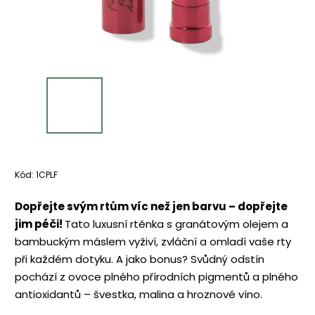
Kód:
1CPLF
Dopřejte svým rtům víc než jen barvu – dopřejte
jim péči!
Tato luxusní rtěnka s granátovým olejem a
bambuckým máslem vyživí, zvláční a omladí vaše rty
při každém dotyku. A jako bonus? Svůdný odstín
pochází z ovoce plného přírodních pigmentů a plného
antioxidantů – švestka, malina a hroznové víno.