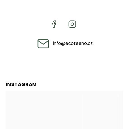
info
@
ecoteeno.cz
INSTAGRAM