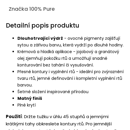
Značka
100% Pure
Detailní popis produktu
Dlouhotrvající výdrž
- ovocné pigmenty zajišťují
sytou a zářivou barvu, která vydrží po dlouhé hodiny.
Krémová a hladká aplikace - jojobový a granátový
olej zjemňují pokožku rtů a umožňují snadné
konturování bez tahání či vysušování.
Přesné kontury i vyplnění rtů - ideální pro zvýraznění
tvaru rtů, jemné definování i kompletní vyplnění rtů
barvou.
Šetrné složení inspirované přírodou
Matný finiš
Plné krytí
Použití
: Držte tužku v úhlu 45 stupňů a jemnými
krátkými tahy obkreslete kontury rtů. Pro jemnější