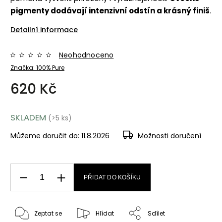
pigmenty dodávají intenzivní odstín a krásný finiš
.
Detailní informace
Neohodnoceno
Značka:
100% Pure
620 Kč
SKLADEM
(>5 ks)
Můžeme doručit do:
11.8.2026
Možnosti doručení
PŘIDAT DO KOŠÍKU
Zeptat se
Hlídat
Sdílet