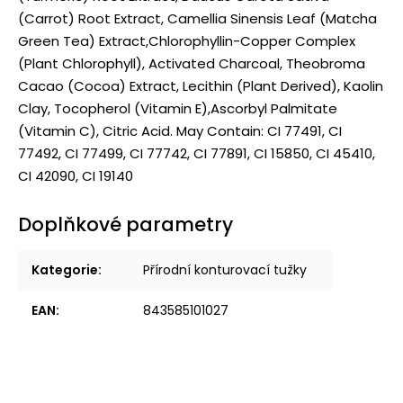
(Carrot) Root Extract, Camellia Sinensis Leaf (Matcha
Green Tea) Extract,Chlorophyllin-Copper Complex
(Plant Chlorophyll), Activated Charcoal, Theobroma
Cacao (Cocoa) Extract, Lecithin (Plant Derived), Kaolin
Clay, Tocopherol (Vitamin E),Ascorbyl Palmitate
(Vitamin C), Citric Acid. May Contain: CI 77491, CI
77492, CI 77499, CI 77742, CI 77891, CI 15850, CI 45410,
CI 42090, CI 19140
Doplňkové parametry
Kategorie
:
Přírodní konturovací tužky
EAN
:
843585101027