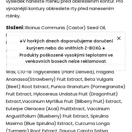
výsledek naneste rtěnku před obkreslením kontur. Pro
výraznější kontury obkreslete rty před nanesením
rtěnky.
Složení:
Ricinus Communis (Castor) Seed Oil,
Euphorbia Cerifera (Candelilla) Wax, Dilinoleic Acid /
☀️V horkých dnech doporučujeme doručení
Propanediol Copolymer (Plant Derived),Helianthus
kurýrem nebo do vnitřních Z-BOXů.☀️
Annuus (Sunflower) Seed Oil, Simmondsia Chinensis
Produkty poškozené vysokými teplotami ve
(Jojoba) Seed Oil,Octyldodecyl Stearoyl Stearate
venkovních boxech nelze reklamovat.
(Plant Derived), Silica, Copernicia Cerifera (Carnauba)
Wax, C10-18 Triglycerides (Plant Derived), Fragaria
Ananassa(Strawberry) Fruit Extract, Beta Vulgaris
(Beet) Root Extract, Punica Granatum (Pomegranate)
Fruit Extract, Hylocereus Undatus Fruit (Dragonfruit)
Extract,Vaccinium Myrtillus Fruit (Bilberry Fruit) Extract,
Euterpe Oleracea (Acai) FruitExtract, Vaccinium
Angustifolium (Blueberry) Fruit Extract, Spirulina
Maxima (Blue Spirulina) Extract, Curcuma Longa
(Turmeric) Root Extract, Daucus Carota Sativa