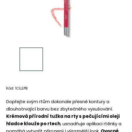
Kód:
1CLLLPB
Dopřejte svým rtům dokonale přesné kontury a
dlouhotrvající barvu bez zbytečného vysušování.
Krémová přírodní tužka na rty s pečujícími oleji
hladce klouže po rtech
, usnadňuje aplikaci rtěnky a
pomáhá vytvořit přirozený i výraznější look.
Ovocné