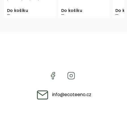
svůdný look každý...
každém 
Do košíku
Do košíku
Do ko
info
@
ecoteeno.cz