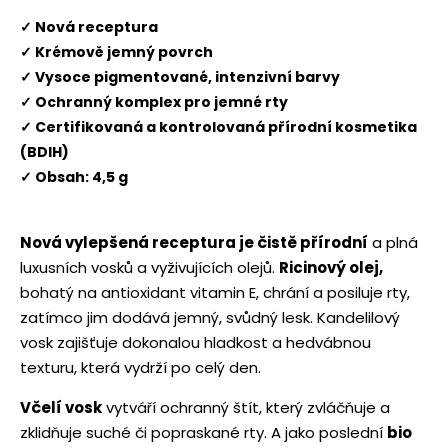
✓ Nová receptura
✓ Krémově jemný povrch
✓ Vysoce pigmentované, intenzivní barvy
✓ Ochranný komplex pro jemné rty
✓ Certifikovaná a kontrolovaná přírodní kosmetika
(BDIH)
✓ Obsah: 4,5 g
Nová vylepšená receptura je čistě přírodní
a plná
luxusních vosků a vyživujících olejů.
Ricinový olej,
bohatý na antioxidant vitamin E, chrání a posiluje rty,
zatímco jim dodává jemný, svůdný lesk. Kandelilový
vosk zajišťuje dokonalou hladkost a hedvábnou
texturu, která vydrží po celý den.
Včelí vosk
vytváří ochranný štít, který zvláčňuje a
zklidňuje suché či popraskané rty. A jako poslední
bio