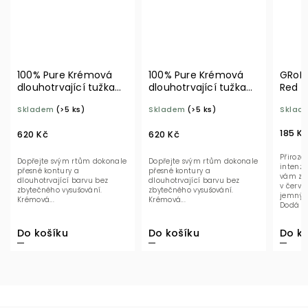
100% Pure Krémová
100% Pure Krémová
GRoN 
dlouhotrvající tužka
dlouhotrvající tužka
Red m
na rty Punch
na rty Chai
Skladem
(>5 ks)
Skladem
(>5 ks)
Sklad
185 K
620 Kč
620 Kč
Přiroze
Dopřejte svým rtům dokonale
Dopřejte svým rtům dokonale
intenzi
přesné kontury a
přesné kontury a
vám zar
dlouhotrvající barvu bez
dlouhotrvající barvu bez
v červe
zbytečného vysušování.
zbytečného vysušování.
jemný
Krémová...
Krémová...
Dodá vá
který vy
Do košíku
Do košíku
Do ko