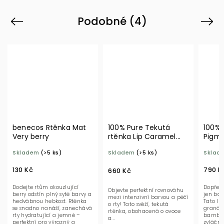
Podobné (4)
Previous
Next
benecos Rtěnka Mat
100% Pure Tekutá
100% 
Very berry
rtěnka Lip Caramel
Pigme
Truffle
aging
Skladem
(>5 ks)
Skladem
(>5 ks)
Sklad
Rose
130 Kč
790 K
660 Kč
Dodejte rtům okouzlující
Dopřejt
Objevte perfektní rovnováhu
berry odstín plný syté barvy a
jen bar
mezi intenzivní barvou a péčí
hedvábnou hebkost. Rtěnka
Tato lu
o rty! Tato svěží, tekutá
se snadno nanáší, zanechává
granát
rtěnka, obohacená o ovoce
rty hydratující a jemné –
bambuc
a...
perfektní pro výrazný a
zvláční