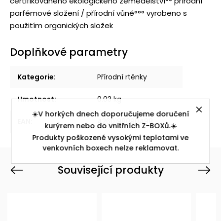
certifikovaného ekologického zemědělství°° přírodní
parfémové složení / přírodní vůně°°° vyrobeno s
použitím organických složek
Doplňkové parametry
Kategorie
:
Přírodní rtěnky
Hmotnost
:
0.03 kg
☀️V horkých dnech doporučujeme doručení
EAN
:
4260198090498
kurýrem nebo do vnitřních Z-BOXů.☀️
Produkty poškozené vysokými teplotami ve
venkovních boxech nelze reklamovat.
Související produkty
Previous
Next