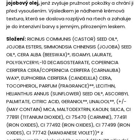
jojobový olej,
jenž zvyšuje pružnost pokožky a chrání ji
před vysoušením. Výsledkem je nádherně krémová
textura, která se doslova rozplývá na rtech a zahaluje
je do intenzivní barvy s jemným, přirozeným leskem.
Složení:
RICINUS COMMUNIS (CASTOR) SEED OIL°,
JOJOBA ESTERS, SIMMONDSIA CHINENSIS (JOJOBA) SEED
OIL°, CERA ALBA (BEESWAX)°, ISOAMYL LAURATE,
POLYGLYCERYL-10 DECAISOSTEARATE, COPERNICIA
CERIFERA CERA/COPERNICIA CERIFERA (CARNAUBA)
WAX°, EUPHORBIA CERIFERA (CANDELILLA) CERA,
TOCOPHEROL, PARFUM (FRAGRANCE)°°, LECITHIN,
HELIANTHUS ANNUS (SUNFLOWER) SEED OIL°, ASCORBYL
PALMITATE, CITRIC ACID, GERANIOL°°, LINALOOL°°, (+/-
(MAY CONTAIN) MICA, MALTODEXTRIN, KAOLIN; SILICA, CI
77891 (TITANIUM DIOXIDE), CI 75470 (CARMINE), 77491
(IRON OXIDES), CI 77492 (IRON OXIDES), CI 77499 (IRON
OXIDES), CI 77742 (MANGANESE VIOLET))
° z