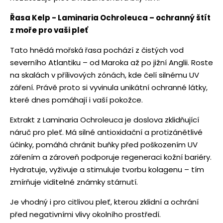
Řasa Kelp - Laminaria Ochroleuca – ochranný štít
z moře pro vaši pleť
Tato hnědá mořská řasa pochází z čistých vod
severního Atlantiku – od Maroka až po jižní Anglii. Roste
na skalách v přílivových zónách, kde čelí silnému UV
záření. Právě proto si vyvinula unikátní ochranné látky,
které dnes pomáhají i vaší pokožce.
Extrakt z Laminaria Ochroleuca je doslova zklidňující
náruč pro pleť. Má silné antioxidační a protizánětlivé
účinky, pomáhá chránit buňky před poškozením UV
zářením a zároveň podporuje regeneraci kožní bariéry.
Hydratuje, vyživuje a stimuluje tvorbu kolagenu – tím
zmírňuje viditelné známky stárnutí.
Je vhodný i pro citlivou pleť, kterou zklidní a ochrání
před negativními vlivy okolního prostředí.