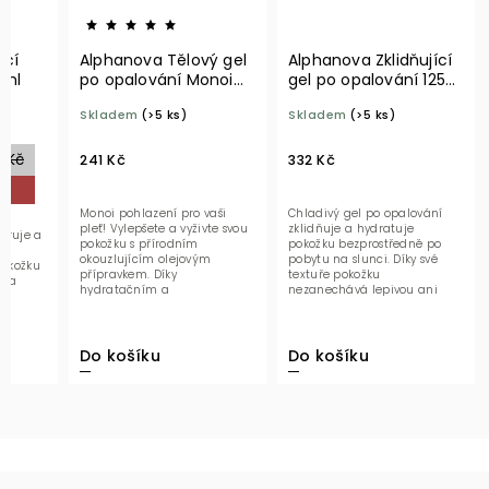
ící
Alphanova Tělový gel
Alphanova Zklidňující
 ml
po opalování Monoi
gel po opalování 125
100 ml BIO
ml
Skladem
(>5 ks)
Skladem
(>5 ks)
 Kč
241 Kč
332 Kč
Monoi pohlazení pro vaši
Chladivý gel po opalování
pleť! Vylepšete a vyživte svou
zklidňuje a hydratuje
oruje a
pokožku s přírodním
pokožku bezprostředně po
okouzlujícím olejovým
pobytu na slunci. Díky své
pokožku
přípravkem. Díky
textuře pokožku
u a
hydratačním a
nezanechává lepivou ani
regeneračním vlastnostem...
mastnou a snadno se
vstřebává....
Do košíku
Do košíku