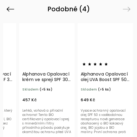
Podobné (4)
Previous
Next
ovací
Alphanova Opalovací
Alphanova Opalovací
SPF 30
krém ve spreji SPF 30
olej UVA Boost SPF 50
125 g BIO
125 ml
Skladem
(>5 ks)
Skladem
(>5 ks)
457 Kč
649 Kč
m, který
Lehká, voňavá a přírodní
Vysoce ochranný opalovací
ochrana! Tento BIO
olej SPF 50 s voděodolnou
ní, BIO
certifikovaný opalovací sprej
recepturou nové generace
, bez
s minerálními filtry
obohacený o BIO kokosový
lný
přírodního původu poskytuje
olej, BIO jojobu a BIO
 s
okamžitou ochranu před UVA
maliny. První ochrana proti
a UVB zářením, je...
slunečnímu záření...