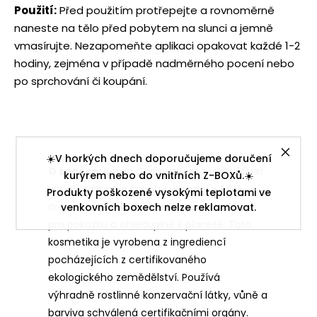
Použití:
Před použitím protřepejte a rovnoměrně
naneste na tělo před pobytem na slunci a jemně
vmasírujte. Nezapomeňte aplikaci opakovat každé 1-2
hodiny, zejména v případě nadměrného pocení nebo
po sprchování či koupání.
☀️V horkých dnech doporučujeme doručení
O značce:
Bema Cosmetici již téměř 60 let
kurýrem nebo do vnitřních Z-BOXů.☀️
vytváří účinné a funkční přírodní a eko-
Produkty poškozené vysokými teplotami ve
organické produkty, které jsou prospěšné
venkovních boxech nelze reklamovat.
pro pokožku a ohleduplné k planetě. Tato
kosmetika je vyrobena z ingrediencí
pocházejících z certifikovaného
ekologického zemědělství. Používá
výhradně rostlinné konzervační látky, vůně a
barviva schválená certifikačními orgány.