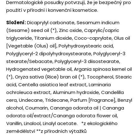
Dermatologické posudky potvrzují, že je bezpečný pro
použití v přírodní i konvenční kosmetice.
Složení:
Dicaprylyl carbonate, Sesamum indicum
(Sesame) seed oil (*), Zinc oxide, Caprylic/capric
triglyceride, Titanium dioxide, Coco-caprylate, Olus oil
[Vegetable (Olus) oil], Polyhydroxystearic acid,
Polyglyceryl-2 dipolyhydroxystearate, Polyglyceryl-3
stearate/Sebacate, Polyglyceryl-3 diisostearate,
Hydrogenated vegetable oil, Argania spinosa kernel oil
(*), Oryza sativa (Rice) bran oil (*), Tocopherol, Stearic
acid, Centella asiatica leaf extract, Laminaria
ochroleuca extract, Aluminum hydroxide, Candelilla
cera, Undecane, Tridecane, Parfum [Fragrance], Benzyl
alcohol, Coumarin, Cananga odorata oil | Cananga
odorata oil/extract/Cananga odorata flower oil,
Vanillin, Linalool, Linalyl acetate. *z ekologického
zemědělství **z přírodních výtažků