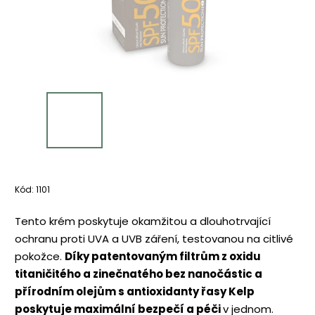
Kód:
1101
Tento krém poskytuje okamžitou a dlouhotrvající
ochranu proti UVA a UVB záření, testovanou na citlivé
pokožce.
Díky patentovaným filtrům z oxidu
titaničitého a zinečnatého bez nanočástic a
přírodním olejům s antioxidanty řasy Kelp
poskytuje maximální bezpečí a péči
v jednom.