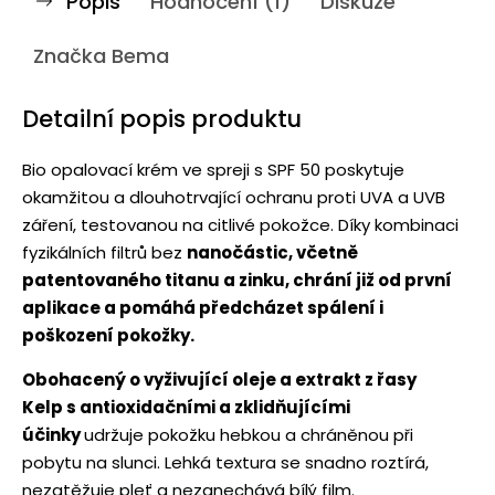
Popis
Hodnocení (1)
Diskuze
Značka
Bema
Detailní popis produktu
Bio opalovací krém ve spreji s SPF 50 poskytuje
okamžitou a dlouhotrvající ochranu proti UVA a UVB
záření, testovanou na citlivé pokožce. Díky kombinaci
fyzikálních filtrů bez
nanočástic, včetně
patentovaného titanu a zinku, chrání již od první
aplikace a pomáhá předcházet spálení i
poškození pokožky.
Obohacený o vyživující oleje a extrakt z řasy
Kelp s antioxidačními a zklidňujícími
účinky
udržuje pokožku hebkou a chráněnou při
pobytu na slunci. Lehká textura se snadno roztírá,
nezatěžuje pleť a nezanechává bílý film.