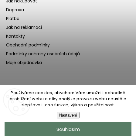
Jak nakupovat
Doprava
Platba
Jak na reklamaci
Kontakty
Obchodní podmínky
Podmínky ochrany osobních údajů
Moje objednávka
Používáme cookies, abychom Vám umožnili pohodlné
prohlížení webu a díky analýze provozu webu neustále
zlepšovali jeho funkce, výkon a použitelnost.
Nastavení
Copyright 2026
Ecoteeno
. Všechna práva vyhrazena.
Souhlasím
Upravit nastavení cookies