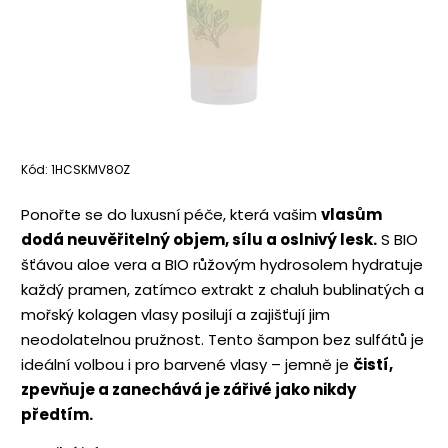
Kód:
1HCSKMV8OZ
Ponořte se do luxusní péče, která vašim
vlasům
dodá neuvěřitelný objem, sílu a oslnivý lesk.
S BIO
šťávou aloe vera a BIO růžovým hydrosolem hydratuje
každý pramen, zatímco extrakt z chaluh bublinatých a
mořský kolagen vlasy posilují a zajišťují jim
neodolatelnou pružnost. Tento šampon bez sulfátů je
ideální volbou i pro barvené vlasy – jemně je
čistí,
zpevňuje a zanechává je zářivé jako nikdy
předtím.