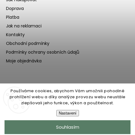
Doprava
Platba
Jak na reklamaci
Kontakty
Obchodní podmínky
Podmínky ochrany osobních údajů
Moje objednávka
Používáme cookies, abychom Vám umožnili pohodlné
prohlížení webu a díky analýze provozu webu neustále
zlepšovali jeho funkce, výkon a použitelnost.
Nastavení
Copyright 2026
Ecoteeno
. Všechna práva vyhrazena.
Souhlasím
Upravit nastavení cookies