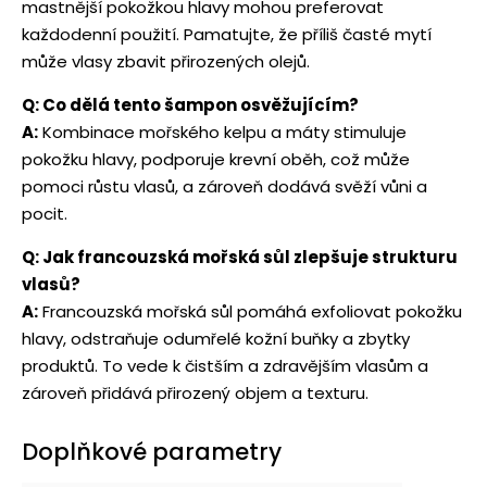
mastnější pokožkou hlavy mohou preferovat
každodenní použití. Pamatujte, že příliš časté mytí
může vlasy zbavit přirozených olejů.
Q: Co dělá tento šampon osvěžujícím?
A:
Kombinace mořského kelpu a máty stimuluje
pokožku hlavy, podporuje krevní oběh, což může
pomoci růstu vlasů, a zároveň dodává svěží vůni a
pocit.
Q: Jak francouzská mořská sůl zlepšuje strukturu
vlasů?
A:
Francouzská mořská sůl pomáhá exfoliovat pokožku
hlavy, odstraňuje odumřelé kožní buňky a zbytky
produktů. To vede k čistším a zdravějším vlasům a
zároveň přidává přirozený objem a texturu.
Doplňkové parametry