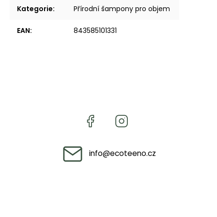
Kategorie
:
Přírodní šampony pro objem
EAN
:
843585101331
info
@
ecoteeno.cz