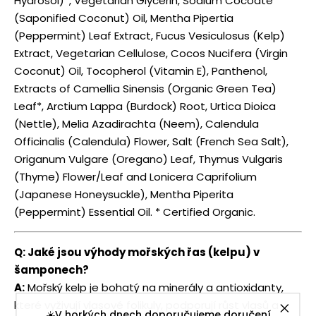
Hydrosol)*, Vegetarian Glycerin, Sodium Cocoate
(Saponified Coconut) Oil, Mentha Pipertia
(Peppermint) Leaf Extract, Fucus Vesiculosus (Kelp)
Extract, Vegetarian Cellulose, Cocos Nucifera (Virgin
Coconut) Oil, Tocopherol (Vitamin E), Panthenol,
Extracts of Camellia Sinensis (Organic Green Tea)
Leaf*, Arctium Lappa (Burdock) Root, Urtica Dioica
(Nettle), Melia Azadirachta (Neem), Calendula
Officinalis (Calendula) Flower, Salt (French Sea Salt),
Origanum Vulgare (Oregano) Leaf, Thymus Vulgaris
(Thyme) Flower/Leaf and Lonicera Caprifolium
(Japanese Honeysuckle), Mentha Piperita
(Peppermint) Essential Oil. * Certified Organic.
Q: Jaké jsou výhody mořských řas (kelpu) v
šamponech?
A:
Mořský kelp je bohatý na minerály a antioxidanty,
které vyživují vlasové folikuly, podporují růst vlasů a
☀️V horkých dnech doporučujeme doručení