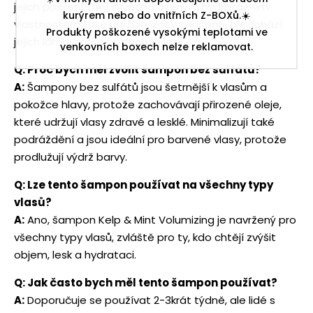
jejich posílení. Díky svým přirozeným hydratačním
kurýrem nebo do vnitřních Z-BOXů.☀️
vlastnostem také udržuje vlasy zvlhčené, předchází
Produkty poškozené vysokými teplotami ve
jejich lámavosti a podporuje lesk.
venkovních boxech nelze reklamovat.
Q: Proč bych měl zvolit šampon bez sulfátů?
A:
Šampony bez sulfátů jsou šetrnější k vlasům a
pokožce hlavy, protože zachovávají přirozené oleje,
které udržují vlasy zdravé a lesklé. Minimalizují také
podráždění a jsou ideální pro barvené vlasy, protože
prodlužují výdrž barvy.
Q: Lze tento šampon používat na všechny typy
vlasů?
A:
Ano, šampon Kelp & Mint Volumizing je navržený pro
všechny typy vlasů, zvláště pro ty, kdo chtějí zvýšit
objem, lesk a hydrataci.
Q: Jak často bych měl tento šampon používat?
A:
Doporučuje se používat 2-3krát týdně, ale lidé s