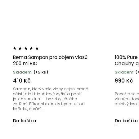
Bema Šampon pro objem vlasů
100% Pur
200 ml BIO
Chaluhy 
Skladem
(>5 ks)
Skladem
(
410 Kč
990 Kč
Šampon, který vaše vlasy nejen jemně
očistí, ale i hloubkově vyživí a posílí
Ponořte se d
jejich strukturu – bez zbytečného
vlasům dodá
zatížení. Přírodní extrakty hydratují od
oslnivý lesk.
kořínků, chrání...
Do košíku
Do košíku