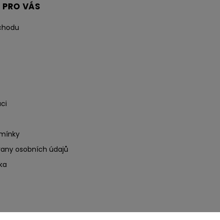
 PRO VÁS
chodu
ci
mínky
any osobních údajů
ka