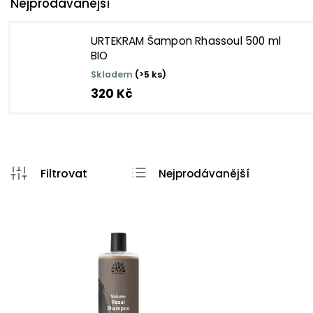
Nejprodávanější
URTEKRAM Šampon Rhassoul 500 ml
BIO
Skladem
(>5 ks)
320 Kč
Nejprodávanější
Nejlevnější
Nejdražší
Abecedně