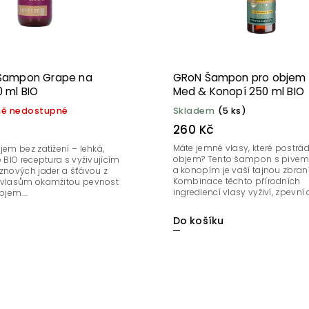
Šampon Grape na
GRoN Šampon pro objem 
 ml BIO
Med & Konopí 250 ml BIO
ě nedostupné
Skladem
(5 ks)
260 Kč
Máte jemné vlasy, které postrád
jem bez zatížení – lehká,
objem? Tento šampon s pive
ě BIO receptura s vyživujícím
a konopím je vaší tajnou zbraní
oznových jader a šťávou z
Kombinace těchto přírodních
 vlasům okamžitou pevnost
ingrediencí vlasy vyživí, zpevní
bjem....
jim...
Do košíku