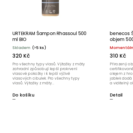
URTEKRAM Šampon Rhassoul 500
benecos 
ml BIO
objem 500
Skladem
(>5 ks)
Momentáln
320 Kč
310 Kč
Pro všechny typy vlasů. Výtažky z máty
Přirozený ob
zahradní způsobují lepší prokrvení
certifikovan
vlasové pokožky i k lepší výživě
olejem z hr
vlasových cibulek. Pro všechny typy
jablek dodá
vlasů. Výtažky z máty...
a viditelný o
Do košíku
Detail