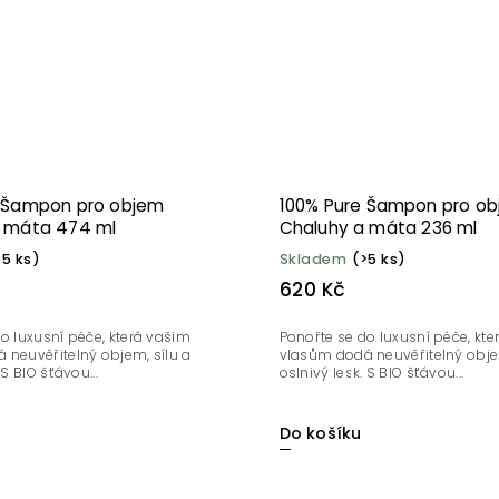
e Šampon pro objem
100% Pure Šampon pro o
a máta 474 ml
Chaluhy a máta 236 ml
>5 ks)
Skladem
(>5 ks)
620 Kč
o luxusní péče, která vašim
Ponořte se do luxusní péče, kt
 neuvěřitelný objem, sílu a
vlasům dodá neuvěřitelný objem
 S BIO šťávou...
oslnivý lesk. S BIO šťávou...
Do košíku