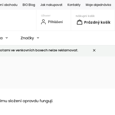
ní obchodu
BIO Blog
Jak nakupovat
Kontakty
Moje objednávka
Nákupní košík
Prázdný košík
Přihlášení
na
Značky
otami ve venkovních boxech nelze reklamovat.
ímu složení opravdu fungují.