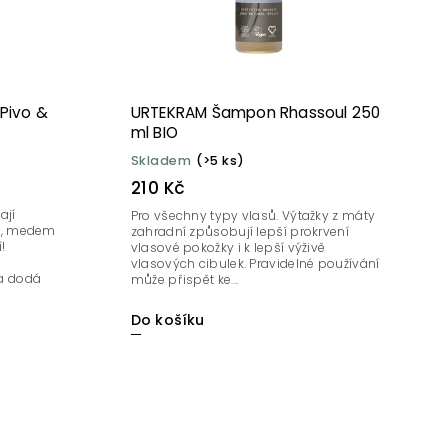
Pivo &
URTEKRAM Šampon Rhassoul 250
ml BIO
Skladem
(>5 ks)
210 Kč
ají
Pro všechny typy vlasů. Výtažky z máty
m, medem
zahradní způsobují lepší prokrvení
!
vlasové pokožky i k lepší výživě
vlasových cibulek. Pravidelné používání
 a dodá
může přispět ke...
Do košíku