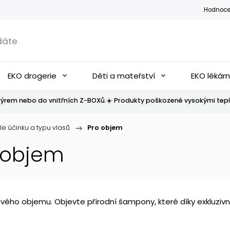
Hodnoce
EKO drogerie
Děti a mateřství
EKO lékár
ýrem nebo do vnitřních Z-BOXů.☀️ Produkty poškozené vysokými tepl
le účinku a typu vlasů
/
Pro objem
 objem
ého objemu. Objevte přírodní šampony, které díky exkluzivn