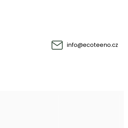
info
@
ecoteeno.cz