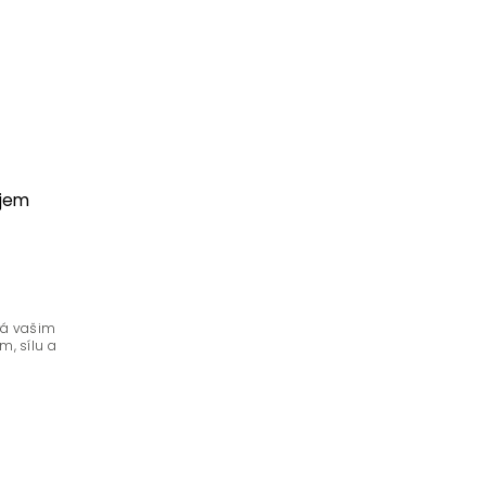
bjem
erá vašim
, sílu a