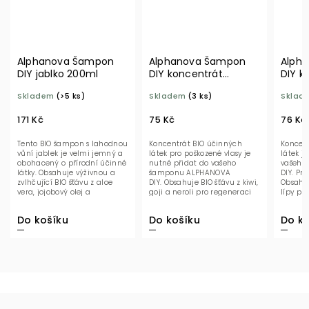
Alphanova Šampon
Alphanova Šampon
Alph
DIY jablko 200ml
DIY koncentrát
DIY k
poškozené vlasy
vlasů
Skladem
(>5 ks)
Skladem
(3 ks)
Sklad
171 Kč
75 Kč
76 Kč
Tento BIO šampon s lahodnou
Koncentrát BIO účinných
Koncen
vůní jablek je velmi jemný a
látek pro poškozené vlasy je
látek j
obohacený o přírodní účinné
nutné přidat do vašeho
vašeho
látky. Obsahuje výživnou a
šamponu ALPHANOVA
DIY. Pr
zvlhčující BIO šťávu z aloe
DIY. Obsahuje BIO šťávu z kiwi,
Obsahuj
vera, jojobový olej a
goji a neroli pro regeneraci
lípy pr
pšeničný...
poškozených vlasů.
Do košíku
Do košíku
Do ko