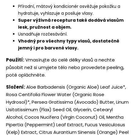
Přírodní, mátový kondicionér osvěžuje pokožku a
hydratuje, vyhlazuje a posiluje vlasy.
Super výživná receptura také dodává vlasům
lesk, pružnost a objem.
Usnadňuje rozčesávání.
Vhodný pro všechny typy vlasů, dostatečně
jemný i pro barvené vlasy.
Použití:
Vmasírujte do celé délky vlasů a nechte
působit než si umyjete tělo nebo provedete peeling,
poté opláchněte.
Složení:
Aloe Barbadensis (Organic Aloe) Leaf Juice*,
Rosa Centifolia Flower Water (Organic Rose
Hydrosol)*, Persea Gratissima (Avocado) Butter, Linum
Usitatissimum (Flax) Seed Oil, Glycerin, Cetearyl
Alcohol, Cocos Nucifera (Virgin Coconut) Oil, Mentha
Pipertia (Peppermint) Leaf Extract, Fucus Vesiculosus
(Kelp) Extract, Citrus Aurantium Sinensis (Orange) Peel