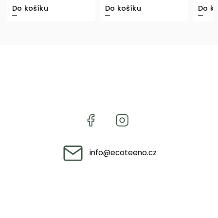
Do košíku
Do košíku
Do ko
info
@
ecoteeno.cz