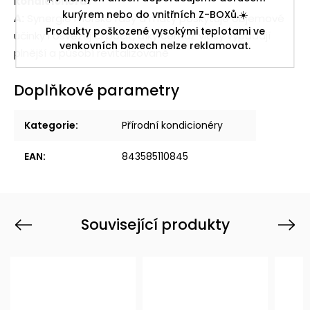
kondicionéru?
kurýrem nebo do vnitřních Z-BOXů.☀️
A:
Synergie mořské řasy a máty poskytuje objemové
Produkty poškozené vysokými teplotami ve
účinky i osvěžující pocit, díky čemuž vlasy vypadají
venkovních boxech nelze reklamovat.
plnější a působí revitalizovaně
Doplňkové parametry
Kategorie
:
Přírodní kondicionéry
EAN
:
843585110845
Související produkty
Previous
Next