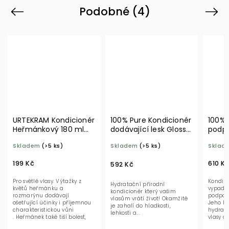
Podobné (4)
Previous
Next
URTEKRAM Kondicionér
100% Pure Kondicionér
100% 
Heřmánkový 180 ml
dodávající lesk Glossy
podpo
BIO
Locks 236 ml
Gloss
Skladem
(>5 ks)
Skladem
(>5 ks)
Sklad
199 Kč
610 K
592 Kč
Pro světlé vlasy. Výtažky z
Kondici
Hydratační přírodní
květů heřmánku a
vypadáv
kondicionér který vašim
rozmarýnu dodávají
podporu
vlasům vrátí život! Okamžitě
ošetřující účinky i příjemnou
Jeho hl
je zahalí do hladkosti,
charakteristickou vůni
hydrata
lehkosti a...
. Heřmánek také tiší bolest,
vlasy d
zmírňuje podráždění...
snadno 