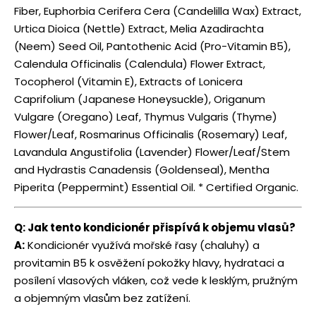
Fiber, Euphorbia Cerifera Cera (Candelilla Wax) Extract,
Urtica Dioica (Nettle) Extract, Melia Azadirachta
(Neem) Seed Oil, Pantothenic Acid (Pro-Vitamin B5),
Calendula Officinalis (Calendula) Flower Extract,
Tocopherol (Vitamin E), Extracts of Lonicera
Caprifolium (Japanese Honeysuckle), Origanum
Vulgare (Oregano) Leaf, Thymus Vulgaris (Thyme)
Flower/Leaf, Rosmarinus Officinalis (Rosemary) Leaf,
Lavandula Angustifolia (Lavender) Flower/Leaf/Stem
and Hydrastis Canadensis (Goldenseal), Mentha
Piperita (Peppermint) Essential Oil. * Certified Organic.
Q: Jak tento kondicionér přispívá k objemu vlasů?
A:
Kondicionér využívá mořské řasy (chaluhy) a
provitamin B5 k osvěžení pokožky hlavy, hydrataci a
posílení vlasových vláken, což vede k lesklým, pružným
a objemným vlasům bez zatížení.