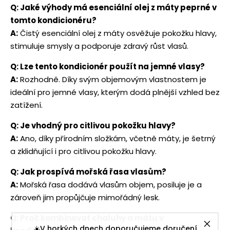
Q: Jaké výhody má esenciální olej z máty peprné v
tomto kondicionéru?
A:
Čistý esenciální olej z máty osvěžuje pokožku hlavy,
stimuluje smysly a podporuje zdravý růst vlasů.
Q: Lze tento kondicionér použít na jemné vlasy?
A:
Rozhodně. Díky svým objemovým vlastnostem je
ideální pro jemné vlasy, kterým dodá plnější vzhled bez
zatížení.
Q: Je vhodný pro citlivou pokožku hlavy?
A:
Ano, díky přírodním složkám, včetně máty, je šetrný
a zklidňující i pro citlivou pokožku hlavy.
Q: Jak prospívá mořská řasa vlasům?
A:
Mořská řasa dodává vlasům objem, posiluje je a
zároveň jim propůjčuje mimořádný lesk.
Q: Proč kombinovat chaluhy a mátu v
☀️V horkých dnech doporučujeme doručení