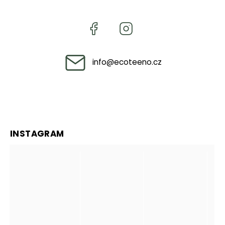
info
@
ecoteeno.cz
INSTAGRAM