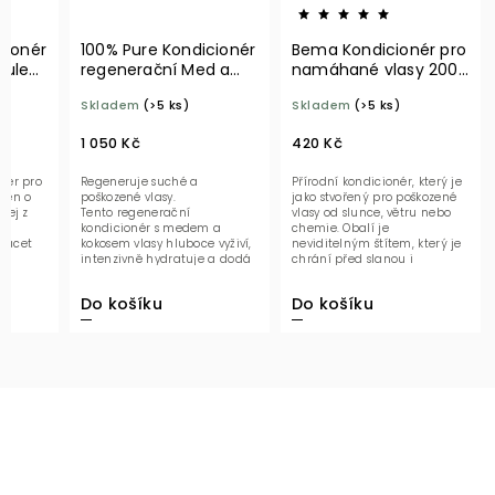
cionér
100% Pure Kondicionér
Bema Kondicionér pro
dule
regenerační Med a
namáhané vlasy 200
kokos 474 ml
ml BIO
Skladem
(>5 ks)
Skladem
(>5 ks)
1 050 Kč
420 Kč
onér pro
Regeneruje suché a
Přírodní kondicionér, který je
cen o
poškozené vlasy.
jako stvořený pro poškozené
olej z
Tento regenerační
vlasy od slunce, větru nebo
k
kondicionér s medem a
chemie. Obalí je
racet
kokosem vlasy hluboce vyživí,
neviditelným štítem, který je
intenzivně hydratuje a dodá
chrání před slanou i
jim zpět jejich přirozenou...
chlorovanou...
Do košíku
Do košíku