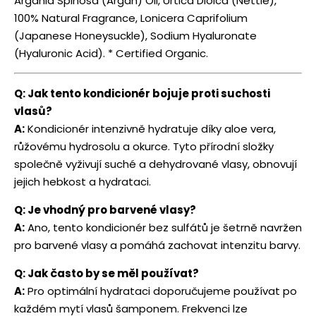
Argania Spinosa (Argan) Oil, Urtica Dioica (Nettle),
100% Natural Fragrance, Lonicera Caprifolium
(Japanese Honeysuckle), Sodium Hyaluronate
(Hyaluronic Acid). * Certified Organic.
Q: Jak tento kondicionér bojuje proti suchosti
vlasů?
A:
Kondicionér intenzivně hydratuje díky aloe vera,
růžovému hydrosolu a okurce. Tyto přírodní složky
společně vyživují suché a dehydrované vlasy, obnovují
jejich hebkost a hydrataci.
Q: Je vhodný pro barvené vlasy?
A:
Ano, tento kondicionér bez sulfátů je šetrně navržen
pro barvené vlasy a pomáhá zachovat intenzitu barvy.
Q: Jak často by se měl používat?
A:
Pro optimální hydrataci doporučujeme používat po
každém mytí vlasů šamponem. Frekvenci lze