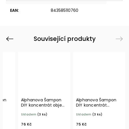
EAN
:
843585110760
Související produkty
Previous
Next
pon
Alphanova Šampon
Alphanova Šampon
l
DIY koncentrát objem
DIY koncentrát
vlasů
poškozené vlasy
Skladem
(3 ks)
Skladem
(3 ks)
76 Kč
75 Kč