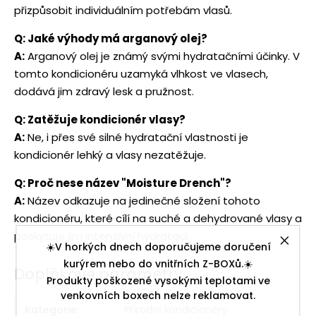
přizpůsobit individuálním potřebám vlasů.
Q: Jaké výhody má arganový olej?
A:
Arganový olej je známý svými hydratačními účinky. V
tomto kondicionéru uzamyká vlhkost ve vlasech,
dodává jim zdravý lesk a pružnost.
Q: Zatěžuje kondicionér vlasy?
A:
Ne, i přes své silné hydratační vlastnosti je
kondicionér lehký a vlasy nezatěžuje.
Q: Proč nese název "Moisture Drench"?
A:
Název odkazuje na jedinečné složení tohoto
kondicionéru, které cílí na suché a dehydrované vlasy a
poskytuje jim intenzivní hydrataci.
☀️V horkých dnech doporučujeme doručení
kurýrem nebo do vnitřních Z-BOXů.☀️
Doplňkové parametry
Produkty poškozené vysokými teplotami ve
venkovních boxech nelze reklamovat.
Kategorie
:
Přírodní kondicionéry