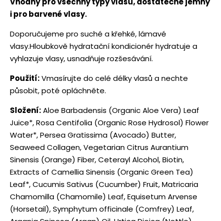
Vhodný pro všechny typy vlasů, dostatečně jemný
i pro barvené vlasy.
Doporučujeme pro suché a křehké, lámavé
vlasy.Hloubkově hydratační kondicionér hydratuje a
vyhlazuje vlasy, usnadňuje rozšesávání.
Použití:
Vmasírujte do celé délky vlasů a nechte
působit, poté opláchněte.
Složení:
Aloe Barbadensis (Organic Aloe Vera) Leaf
Juice*, Rosa Centifolia (Organic Rose Hydrosol) Flower
Water*, Persea Gratissima (Avocado) Butter,
Seaweed Collagen, Vegetarian Citrus Aurantium
Sinensis (Orange) Fiber, Ceterayl Alcohol, Biotin,
Extracts of Camellia Sinensis (Organic Green Tea)
Leaf*, Cucumis Sativus (Cucumber) Fruit, Matricaria
Chamomilla (Chamomile) Leaf, Equisetum Arvense
(Horsetail), Symphytum officinale (Comfrey) Leaf,