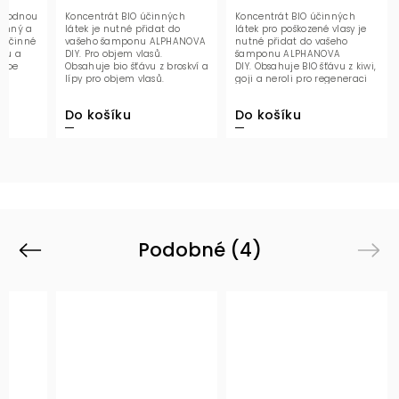
lahodnou
Koncentrát BIO účinných
Koncentrát BIO účinných
jemný a
látek je nutné přidat do
látek pro poškozené vlasy je
 účinné
vašeho šamponu ALPHANOVA
nutné přidat do vašeho
nou a
DIY. Pro objem vlasů.
šamponu ALPHANOVA
aloe
Obsahuje bio šťávu z broskví a
DIY. Obsahuje BIO šťávu z kiwi,
lípy pro objem vlasů.
goji a neroli pro regeneraci
poškozených vlasů.
Do košíku
Do košíku
Podobné (4)
Previous
Next