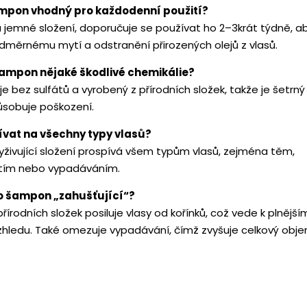
ampon vhodný pro každodenní použití?
jemné složení, doporučuje se používat ho 2–3krát týdně, a
dměrnému mytí a odstranění přirozených olejů z vlasů.
ampon nějaké škodlivé chemikálie?
 bez sulfátů a vyrobený z přírodních složek, takže je šetrný
sobuje poškození.
žívat na všechny typy vlasů?
živující složení prospívá všem typům vlasů, zejména těm,
nutím nebo vypadáváním.
to šampon „zahušťující“?
rodních složek posiluje vlasy od kořínků, což vede k plnější
zhledu. Také omezuje vypadávání, čímž zvyšuje celkový obj