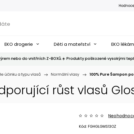
Hodnoce
EKO drogerie
Děti a mateřství
EKO lékár
ýrem nebo do vnitřních Z-BOXů.☀️ Produkty poškozené vysokými tepl
le účinku a typu vlasů
/
Normální vlasy
/
100% Pure Šampon pod
orující růst vlasů Glo
Neohodnoc
Kód:
FGHGLGMS13OZ