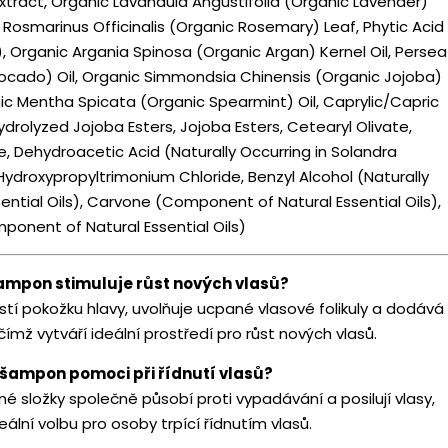
xtract, Organic Lavandula Angustifolia (Organic Lavender)
 Rosmarinus Officinalis (Organic Rosemary) Leaf, Phytic Acid
, Organic Argania Spinosa (Organic Argan) Kernel Oil, Persea
ocado) Oil, Organic Simmondsia Chinensis (Organic Jojoba)
nic Mentha Spicata (Organic Spearmint) Oil, Caprylic/Capric
Hydrolyzed Jojoba Esters, Jojoba Esters, Cetearyl Olivate,
e, Dehydroacetic Acid (Naturally Occurring in Solandra
Hydroxypropyltrimonium Chloride, Benzyl Alcohol (Naturally
sential Oils), Carvone (Component of Natural Essential Oils),
onent of Natural Essential Oils)
šampon stimuluje růst nových vlasů?
tí pokožku hlavy, uvolňuje ucpané vlasové folikuly a dodává
 čímž vytváří ideální prostředí pro růst nových vlasů.
 šampon pomoci při řídnutí vlasů?
 složky společně působí proti vypadávání a posilují vlasy,
deální volbu pro osoby trpící řídnutím vlasů.