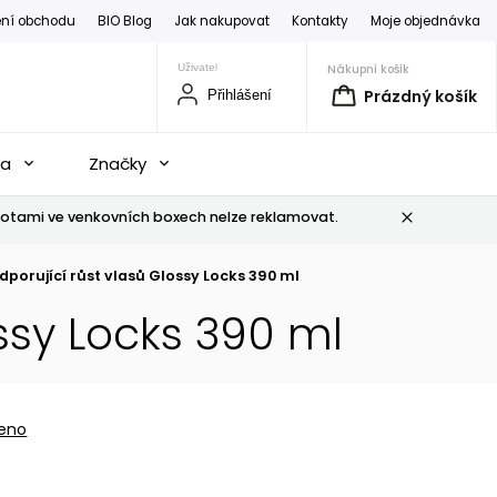
ní obchodu
BIO Blog
Jak nakupovat
Kontakty
Moje objednávka
Nákupní košík
Prázdný košík
Přihlášení
na
Značky
otami ve venkovních boxech nelze reklamovat.
porující růst vlasů Glossy Locks 390 ml
ssy Locks 390 ml
eno