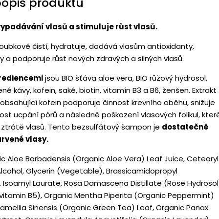
popis produktu
vypadávání vlasů a stimuluje růst vlasů.
oubkově čistí, hydratuje, dodává vlasům antioxidanty,
ny a podporuje růst nových zdravých a silných vlasů.
grediencemi
jsou BIO šťáva aloe vera, BIO růžový hydrosol,
né kávy, kofein, saké, biotin, vitamín B3 a B6, ženšen. Extrakt
obsahující kofein podporuje činnost krevního oběhu, snižuje
t ucpání pórů a následné poškození vlasových folikul, kter
ztrátě vlasů. Tento bezsulfátový šampon je
dostatečně
arvené vlasy.
ic Aloe Barbadensis (Organic Aloe Vera) Leaf Juice, Cetearyl
Alcohol, Glycerin (Vegetable), Brassicamidopropyl
 Isoamyl Laurate, Rosa Damascena Distillate (Rose Hydrosol
vitamin B5), Organic Mentha Piperita (Organic Peppermint)
Camellia Sinensis (Organic Green Tea) Leaf, Organic Panax