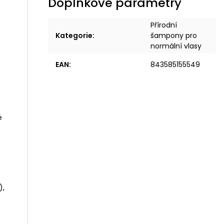
Doplňkové parametry
Přírodní
Kategorie
:
šampony pro
normální vlasy
EAN
:
843585155549
é
),