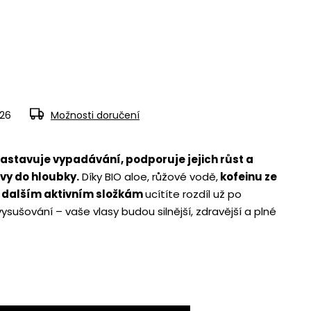
026
Možnosti doručení
zastavuje vypadávání, podporuje jejich růst a
vy do hloubky.
Díky BIO aloe, růžové vodě,
kofeinu ze
a dalším aktivním složkám
ucítíte rozdíl už po
ysušování – vaše vlasy budou silnější, zdravější a plné