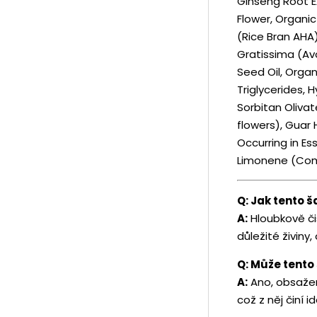
Ginseng Root E
Flower, Organic
(Rice Bran AHA)
Gratissima (Av
Seed Oil, Orga
Triglycerides, 
Sorbitan Olivat
flowers), Guar 
Occurring in Es
Limonene (Comp
Q: Jak tento 
A:
Hloubkově čis
důležité živiny,
Q: Může tento
A:
Ano, obsažené
což z něj činí i