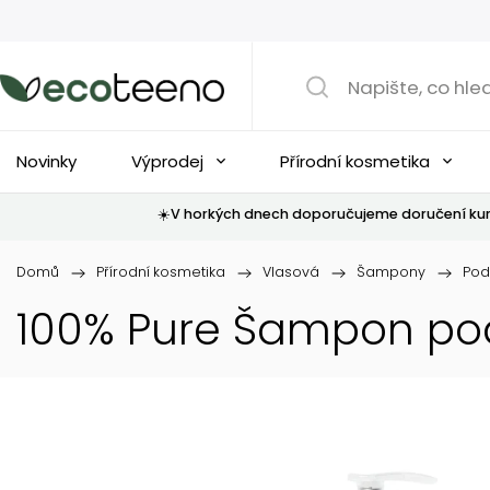
Novinky
Výprodej
Přírodní kosmetika
☀️V horkých dnech doporučujeme doručení kur
Domů
/
Přírodní kosmetika
/
Vlasová
/
Šampony
/
Pod
100% Pure Šampon podp