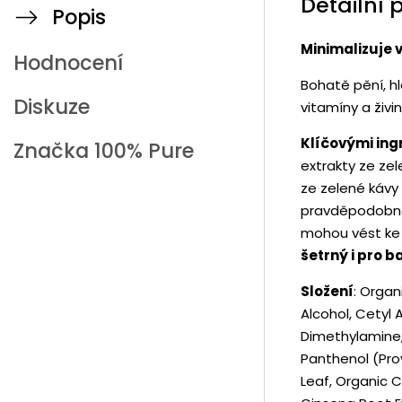
Detailní 
Popis
Minimalizuje 
Hodnocení
Bohatě pění, hl
Diskuze
vitamíny a živi
Klíčovými in
Značka
100% Pure
extrakty ze zele
ze zelené kávy 
pravděpodobnos
mohou vést ke 
šetrný i pro b
Složení
: Organ
Alcohol, Cetyl 
Dimethylamine,
Panthenol (Pro
Leaf, Organic 