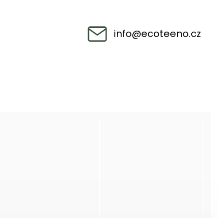
info
@
ecoteeno.cz