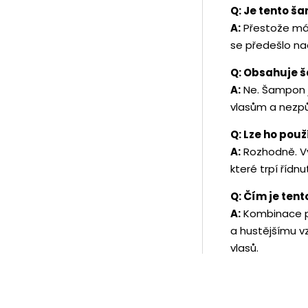
Q: Je tento š
A:
Přestože má 
se předešlo na
Q: Obsahuje š
A:
Ne. Šampon je
vlasům a nezpů
Q: Lze ho pou
A:
Rozhodně. Vy
které trpí říd
Q: Čím je ten
A:
Kombinace pří
a hustějšímu v
vlasů.