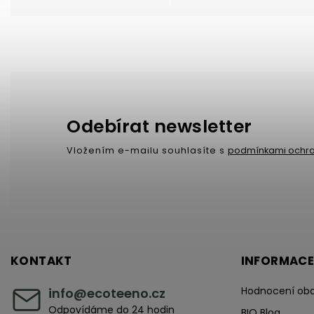
Odebírat newsletter
Vložením e-mailu souhlasíte s
podmínkami ochra
KONTAKT
INFORMACE
Hodnocení ob
info
@
ecoteeno.cz
Odpovídáme do 24 hodin
BIO Blog