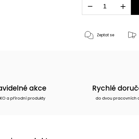
Zeptat se
avidelné akce
Rychlé doruč
EKO a přírodní produkty
do dvou pracovních 