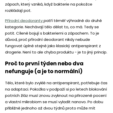
zápach, který vzniká, když bakterie na pokožce
rozkládají pot.
Přírodní deodoranty
patří téměř výhradně do druhé
kategorie. Nechávají tělo dělat to, co má. Tedy se
potit. Cíleně bojují s bakteriemi a zápachem. To je
důvod, proč přírodní deodorant nikdy nebude
fungovat úplně stejně jako klasický antiperspirant z
drogerie. Není to ale chyba produktu - je to jiný princip.
Proč to první týden nebo dva
nefunguje (a je to normální)
Tělo, které bylo zvyklé na antiperspirant, potřebuje čas
na adaptaci. Pokožka v podpaží si po letech blokování
potních žláz musí znovu zvyknout na přirozené pocení
a vlastní mikrobiom se musí vyladit nanovo. Po dobu
přibližně jednoho až dvou týdnů proto může mít