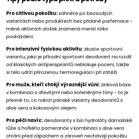
Pro citlivou pokožku:
sáhněte po bezsodých
variantách nebo produktech bez přidané parfemace -
méně aktivních složek znamená menší riziko
podráždění.
Pro intenzivní fyzickou aktivitu
: zkuste sportovní
variantu, jako je přírodní sportovní deodorant na rozdíl
od klasických antiperspirantů neblokuje pocení, takže
si tělo udrží přirozenou termoregulaci i při zátěži.
Pro muže, kteří chtějí výraznější vůni:
zinková báze
v kombinaci s dřevitými nebo kořeněnými tóny - to je
přesně to, co nabízí pánské varianty deodorantů s
aloe vera a kokosovým olejem.
Pro péči navíc:
deodoranty s bio hydroláty damašské
růže a hořkého pomeranče v kombinaci s aloe vera
chrání před zápachem a zároveň nechávají pokožku