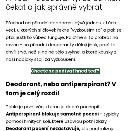
čekat a jak správně vybrat
Přechod na přírodní deodorant bývá jednou z těch
věcí, u kterých si člověk řekne "vyzkouším to" a pak se
ptá, jestli to vůbec funguje. Pojďme si to probrat na
rovinu - co přírodní deodoranty dělají jinak, proč to
chvíli trvá, než si na ně tělo zvykne, a které kousky z
naší nabídky stojí za vyzkoušení.
Chcete se podívat hned teď?
Deodorant, nebo antiperspirant? V
tom je celý rozdíl
Tohle je první věc, kterou je dobré pochopit.
Antiperspirant blokuje samotné pocení -
typicky
pomocí hlinitých solí, které uzavřou potní žlázy.
Deodorant pocení nezastavuje,
ale neutralizuje