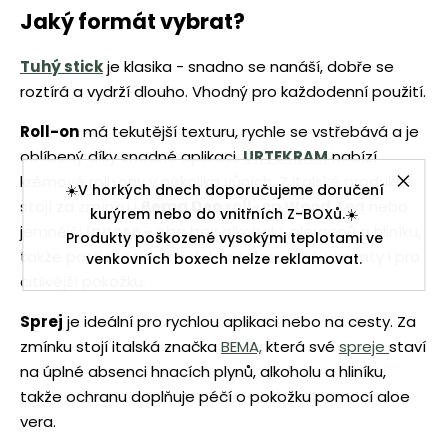
Jaký formát vybrat?
Tuhý stick
je klasika - snadno se nanáší, dobře se
roztírá a vydrží dlouho. Vhodný pro každodenní použití.
Roll-on
má tekutější texturu, rychle se vstřebává a je
oblíbený díky snadné aplikaci.
URTEKRAM
nabízí
krémové roll-ony v několika vůních. Z italské produkce
☀️V horkých dnech doporučujeme doručení
stojí za zmínku i
Bema Deo
roll-on Wood Tea
nebo
kurýrem nebo do vnitřních Z-BOXů.☀️
jemnější
Ipnose
-
oba bez alkoholu, alergenů a hliníku,
Produkty poškozené vysokými teplotami ve
takže patří mezi velmi dobře tolerované varianty i pro
venkovních boxech nelze reklamovat.
citlivější pokožku.
Sprej
je ideální pro rychlou aplikaci nebo na cesty. Za
zmínku stojí italská značka
BEMA,
která své
spreje
staví
na úplné absenci hnacích plynů, alkoholu a hliníku,
takže ochranu doplňuje péčí o pokožku pomocí aloe
vera.