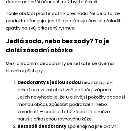
deodorant nižší účinnost, než byste čekali.
Tohle období prostě patří k přechodu. Nejde o to, že
produkt nefunguje, jen tělo potřebuje čas se přeladit
zpátky na svůj přirozený rytmus.
Jedlá soda, nebo bez sody? To je
další zásadní otázka
Mezi přírodními deodoranty se setkáte se dvěma
hlavními přístupy:
Deodoranty s jedlou sodou
neutralizují pH
pokožky a velmi efektivně potlačují zápach.
Jejich nevýhoda je, že u citlivější pokožky podpaží
mohou občas způsobit podráždění nebo
zarudnutí — soda je totiž zásaditá a může
narušit přirozenou rovnováhu kůže.
Bezsodé deodoranty
spoléhají na jiné aktivní