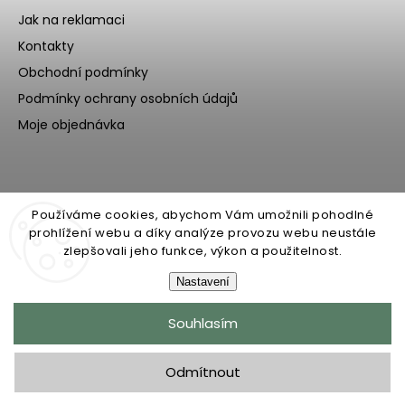
Jak na reklamaci
Kontakty
Obchodní podmínky
Podmínky ochrany osobních údajů
Moje objednávka
Používáme cookies, abychom Vám umožnili pohodlné
prohlížení webu a díky analýze provozu webu neustále
zlepšovali jeho funkce, výkon a použitelnost.
Nastavení
Copyright 2026
Ecoteeno
. Všechna práva vyhrazena.
Souhlasím
Upravit nastavení cookies
Grafický návrh vytvořil a nakódoval
Shoptak.cz
Odmítnout
Upravila digitální agentura
yaneba.cz