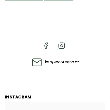
info
@
ecoteeno.cz
INSTAGRAM