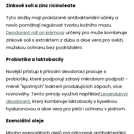
Zinkové soli a zinc ricinoleate
Tyto složky mají prokázané antibakteriální účinky a
navíc pomáhají regulovat tvorbu kožního mazu.
Deodorant roll on krémový
určený pro muže kombinuje
zinkové soli s extraktem z dubu a aloe vera pro svěží,
mužskou ochranu bez podráždění.
Probiotika a laktobacily
Novější přístup k přírodní deodoraci pracuje s
probiotiky, které podporují zdravý mikrobiom podpaží -
méně "špatných" bakterií produkujících zápach, více
rovnováhy. Tento princip využívá například
Levandulový
deodorant
, který kombinuje laktobacily s kyselinou
hyaluronovou a aloe vera pro péči i ochranu v jednom.
Esenciální oleje
Mnoho esenciálních olejů má přirozené antibakteriální