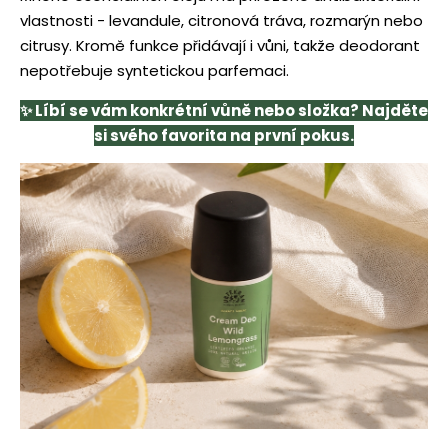
vlastnosti - levandule, citronová tráva, rozmarýn nebo
citrusy. Kromě funkce přidávají i vůni, takže deodorant
nepotřebuje syntetickou parfemaci.
✨ Líbí se vám konkrétní vůně nebo složka? Najděte
si svého favorita na první pokus.