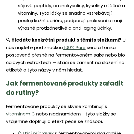
sójové peptidy, aminokyseliny, kyseliny mléčné a
vitamíny. Tyto látky se snadno vstřebávají,
posilují kožní bariéru, podporují prokrvení a mají
výrazné protizánětlivé a anti-aging účinky.
🔍
Hledáte konkrétní produkt s těmito složkami?
U
nás najdete pod značkou
100% Pure
séra a tonika
postavená přesně na fermentovaném sake nebo bio
čajových extraktech — stačí se zaměřit na složení na
etiketě a tyto názvy v něm hledat.
Jak fermentované produkty zařadit
do rutiny?
Fermentované produkty se skvěle kombinují s
vitamínem C
nebo niacinamidem - tyto složky se
vzájemně doplňují a efekt péče se znásobí.
Čisticí přípravek
s fermentovanými složkami je