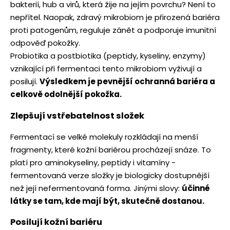
bakterií, hub a virů, která žije na jejím povrchu? Není to
nepřítel. Naopak, zdravý mikrobiom je přirozená bariéra
proti patogenům, reguluje zánět a podporuje imunitní
odpověď pokožky.
Probiotika a postbiotika (peptidy, kyseliny, enzymy)
vznikající při fermentaci tento mikrobiom vyživují a
posilují.
Výsledkem je pevnější ochranná bariéra a
celkově odolnější pokožka.
Zlepšují vstřebatelnost složek
Fermentací se velké molekuly rozkládají na menší
fragmenty, které kožní bariérou procházejí snáze. To
platí pro aminokyseliny, peptidy i vitamíny -
fermentovaná verze složky je biologicky dostupnější
než její nefermentovaná forma. Jinými slovy:
účinné
látky se tam, kde mají být, skutečně dostanou.
Posilují kožní bariéru