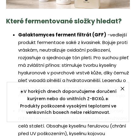
Které fermentované složky hledat?
Galaktomyces ferment filtrát (GFF)
-vedlejší
produkt fermentace saké z kvasinek. Bojuje proti
vráskám, neutralizuje oxidační poškození,
rozjasňuje a sjednocuje tón pleti. Pro suchou pleť
má zvláštní přínos: stimuluje tvorbu kyseliny
hyaluronové v povrchové vrstvě kůže, díky čemuž
pleť vypadá plnější a hydratovanější. Legendu o
něm zná celá Asie - japonští pivovarníci saké
☀️V horkých dnech doporučujeme doručení
měli prý nápadně mladistvé ruce, i když jim bylo
kurýrem nebo do vnitřních Z-BOXů.☀️
přes šedesát.
Produkty poškozené vysokými teplotami ve
Fermentovaná rýže - saké.
Tradiční japonský
venkovních boxech nelze reklamovat.
rýžový fermentát, v asijské kosmetice používaný
celá staletí. Obsahuje kyselinu ferulovou (chrání
před UV poškozením), kyselinu kojovou