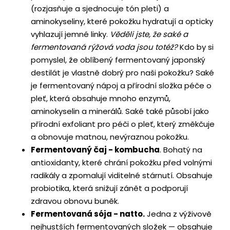
(rozjasňuje a sjednocuje tón pleti) a
aminokyseliny, které pokožku hydratují a opticky
vyhlazují jemné linky.
Věděli jste, že saké a
fermentovaná rýžová voda jsou totéž?
Kdo by si
pomyslel, že oblíbený fermentovaný japonský
destilát je vlastně dobrý pro naši pokožku? Saké
je fermentovaný nápoj a přírodní složka péče o
pleť, která obsahuje mnoho enzymů,
aminokyselin a minerálů. Saké také působí jako
přírodní exfoliant pro péči o pleť, který změkčuje
a obnovuje matnou, nevýraznou pokožku.
Fermentovaný čaj - kombucha
. Bohatý na
antioxidanty, které chrání pokožku před volnými
radikály a zpomalují viditelné stárnutí. Obsahuje
probiotika, která snižují zánět a podporují
zdravou obnovu buněk.
Fermentovaná sója - natto.
Jedna z výživově
nejhustších fermentovaných složek — obsahuje