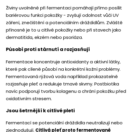
Živiny uvolněné při fermentaci pomáhají přímo posílit
bariérovou funkci pokožky - zvyšují odolnost vůči UV
záření, znečištění a potenciálním dráždidlům. Zvláště
přínosné je to u citlivé pokožky nebo při stavech jako
dermatitida, ekzém nebo psoriáza.
Působí proti stárnutí a rozjasňují
Fermentace koncentruje antioxidanty a aktivní látky,
které pak cíleně působí na konkrétní kožní problémy.
Fermentovaná rýžová voda například prokazatelně
rozjasňuje pleť a redukuje tmavé skvrny. Postbiotika
navíc podporují tvorbu kolagenu a chrání pokožku před
oxidativním stresem.
Jsou šetrnější k citlivé pleti
Fermentací se potenciální dráždidla neutralizují nebo
zjednodušují.
Citlivá pleť proto fermentované