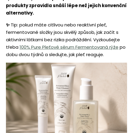
produkty zpravidla snáší lépe než jejich konvenční
alternativy.
✨
Tip: pokud máte citlivou nebo reaktivní pleť,
fermentované složky jsou skvělý způsob, jak začít s
aktivními látkami bez rizika podráždění. Vyzkoušejte
třeba
100% Pure Pleťové sérum Fermentovaná rýže
po
dobu dvou týdnů a sledujte, jak pleť reaguje.