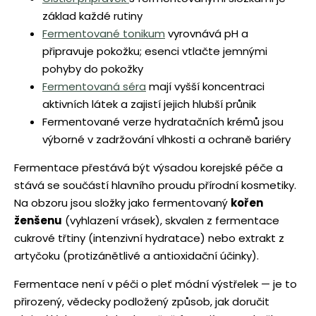
základ každé rutiny
Fermentované tonikum
vyrovnává pH a
připravuje pokožku; esenci vtlačte jemnými
pohyby do pokožky
Fermentovaná séra
mají vyšší koncentraci
aktivních látek a zajistí jejich hlubší průnik
Fermentované verze hydratačních krémů jsou
výborné v zadržování vlhkosti a ochraně bariéry
Fermentace přestává být výsadou korejské péče a
stává se součástí hlavního proudu přírodní kosmetiky.
Na obzoru jsou složky jako fermentovaný
kořen
ženšenu
(vyhlazení vrásek), skvalen z fermentace
cukrové třtiny (intenzivní hydratace) nebo extrakt z
artyčoku (protizánětlivé a antioxidační účinky).
Fermentace není v péči o pleť módní výstřelek — je to
přirozený, vědecky podložený způsob, jak doručit