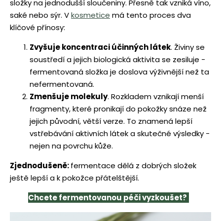
složky na jednodušší sloučeniny. Přesně tak vzniká víno,
saké nebo sýr. V
kosmetice
má tento proces dva
klíčové přínosy:
Zvyšuje koncentraci účinných látek
. Živiny se
soustředí a jejich biologická aktivita se zesiluje -
fermentovaná složka je doslova výživnější než ta
nefermentovaná.
Zmenšuje molekuly
. Rozkladem vznikají menší
fragmenty, které pronikají do pokožky snáze než
jejich původní, větší verze. To znamená lepší
vstřebávání aktivních látek a skutečné výsledky -
nejen na povrchu kůže.
Zjednodušeně:
fermentace dělá z dobrých složek
ještě lepší a k pokožce přátelštější.
Chcete fermentovanou péči vyzkoušet?