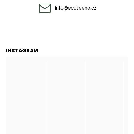
info
@
ecoteeno.cz
INSTAGRAM