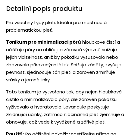
Detailní popis produktu
Pro všechny typy pleti. Ideální pro mastnou či
problematickou pleť.
Tonikum pro minimalizaci pórů
hloubkově čistí a
očišťuje póry na obličeji a zároveň výrazně snižuje
jejich viditelnost, aniž by pokožku vysušovalo nebo
zbavovalo přirozených látek. Snižuje záněty, zvyšuje
pevnost, sjednocuje tón pleti a zároveň zmírňuje
vrásky a jemné linky.
Toto tonikum je vytvořeno tak, aby nejen hloubkově
čistilo a minimalizovalo póry, ale zároveň pokožku
vyživovalo a hydratovalo. Levandule poskytuje
zklidňující účinky, zatímco niacinamid pleť zjemňuje a
obnovuje, což vede k vyvážené a zářivé pleti.
Použití:
Po očištění pokožky nastříkejte přímo na