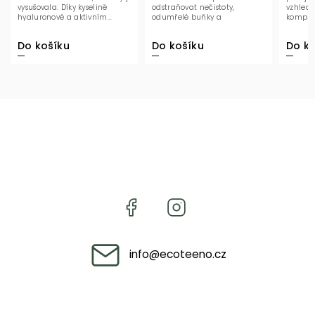
vysušovala. Díky kyselině
odstraňovat nečistoty,
vzhled 
hyaluronové a aktivním...
odumřelé buňky a
kompro
přebytečný maz, přičemž...
bez...
Do košíku
Do košíku
Do ko
info
@
ecoteeno.cz