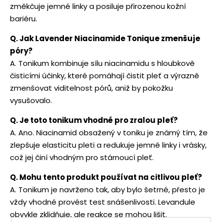
změkčuje jemné linky a posiluje přirozenou kožní
bariéru.
Q. Jak Lavender Niacinamide Tonique zmenšuje
póry?
A. Tonikum kombinuje sílu niacinamidu s hloubkově
čisticími účinky, které pomáhají čistit pleť a výrazně
zmenšovat viditelnost pórů, aniž by pokožku
vysušovalo.
Q. Je toto tonikum vhodné pro zralou pleť?
A. Ano. Niacinamid obsažený v toniku je známý tím, že
zlepšuje elasticitu pleti a redukuje jemné linky i vrásky,
což jej činí vhodným pro stárnoucí pleť.
Q. Mohu tento produkt používat na citlivou pleť?
A. Tonikum je navrženo tak, aby bylo šetrné, přesto je
vždy vhodné provést test snášenlivosti. Levandule
obvykle zklidňuje, ale reakce se mohou lišit.