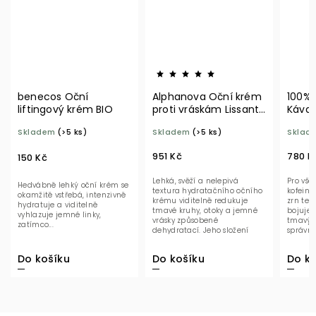
benecos Oční
Alphanova Oční krém
100% P
liftingový krém BIO
proti vráskám Lissant+
Káva 3
15 ml BIO
Skladem
(>5 ks)
Skladem
(>5 ks)
Sklade
951 Kč
780 Kč
150 Kč
Lehká, svěží a nelepivá
Pro všech
Hedvábně lehký oční krém se
textura hydratačního očního
kofeinu 
okamžitě vstřebá, intenzivně
krému viditelně redukuje
zrn tent
hydratuje a viditelně
tmavé kruhy, otoky a jemné
bojuje p
vyhlazuje jemné linky,
vrásky způsobené
tmavým 
zatímco...
dehydratací. Jeho složení
správnou
kombinuje dvě kyseliny...
vaši pleť. 
Do košíku
Do košíku
Do ko