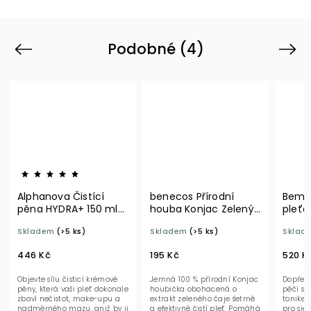
Podobné (4)
Previous
Next
Alphanova Čistící
benecos Přírodní
Bema 
pěna HYDRA+ 150 ml
houba Konjac Zelený
pleťo
BIO
čaj
Skladem
(>5 ks)
Skladem
(>5 ks)
Sklad
446 Kč
195 Kč
520 K
Objevte sílu čisticí krémové
Jemná 100 % přírodní Konjac
Dopřejt
pěny, která vaši pleť dokonale
houbička obohacená o
péči s 
zbaví nečistot, make-upu a
extrakt zeleného čaje šetrně
tonike
nadměrného mazu, aniž by ji
a efektivně čistí pleť. Pomáhá
pro sje