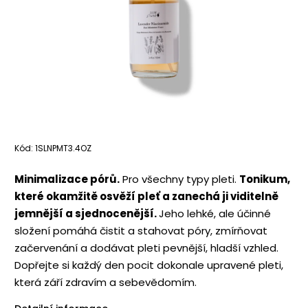
Kód:
1SLNPMT3.4OZ
Minimalizace pórů.
Pro všechny typy pleti.
Tonikum,
které okamžitě osvěží pleť a zanechá ji viditelně
jemnější a sjednocenější.
Jeho lehké, ale účinné
složení pomáhá čistit a stahovat póry, zmírňovat
začervenání a dodávat pleti pevnější, hladší vzhled.
Dopřejte si každý den pocit dokonale upravené pleti,
která září zdravím a sebevědomím.