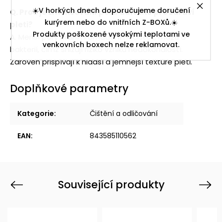
☀️V horkých dnech doporučujeme doručení
Q
.
Proč je zmenšování pórů důležité pro zdraví
kurýrem nebo do vnitřních Z-BOXů.☀️
pleti?
Produkty poškozené vysokými teplotami ve
A. Menší póry brání hromadění nečistot, mazu a
venkovních boxech nelze reklamovat.
bakterií, čímž snižují riziko vzniku nedokonalostí.
Zároveň přispívají k hladší a jemnější textuře pleti.
Doplňkové parametry
Kategorie
:
Čištění a odličování
EAN
:
843585110562
Související produkty
Previous
Next