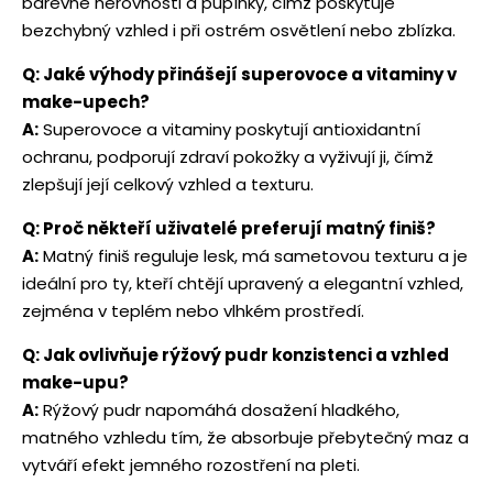
barevné nerovnosti a pupínky, čímž poskytuje
bezchybný vzhled i při ostrém osvětlení nebo zblízka.
Q: Jaké výhody přinášejí superovoce a vitaminy v
make-upech?
A:
Superovoce a vitaminy poskytují antioxidantní
ochranu, podporují zdraví pokožky a vyživují ji, čímž
zlepšují její celkový vzhled a texturu.
Q: Proč někteří uživatelé preferují matný finiš?
A:
Matný finiš reguluje lesk, má sametovou texturu a je
ideální pro ty, kteří chtějí upravený a elegantní vzhled,
zejména v teplém nebo vlhkém prostředí.
Q: Jak ovlivňuje rýžový pudr konzistenci a vzhled
make-upu?
A:
Rýžový pudr napomáhá dosažení hladkého,
matného vzhledu tím, že absorbuje přebytečný maz a
vytváří efekt jemného rozostření na pleti.