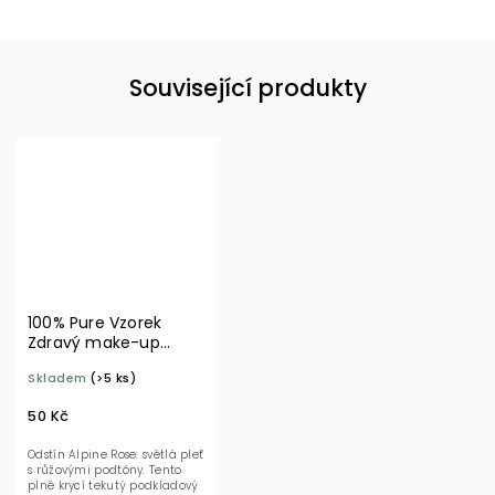
Související produkty
100% Pure Vzorek
Zdravý make-up
Alpine Rose
Skladem
(>5 ks)
50 Kč
Odstín Alpine Rose: světlá pleť
s růžovými podtóny. Tento
plně krycí tekutý podkladový