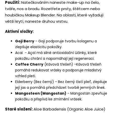
Použití:
Natečkováním naneste make-up na čelo,
tváře, nos a bradu. Rozetřete prsty, štětcem nebo
houbičkou Makeup Blender. Na oblasti, které vyžadují
větší krytí, naneste druhou vrstvu.
Aktivní složky:
Goji Berry
- Goji podporuje tvorbu kolagenu a
zlepšuje elasticitu pokožky.
Acai - Açaí má silné antioxidační účinky, které
pokožku chrání a napomáhají její regeneraci.
Coffee Cherry
(Kávová třešeň) -Kávová třešeň
pomáhá redukovat vrásky a podporuje mladistvý
vzhled pleti.
Elderberry (Bez černý) - Bez černý čistí pleť, zlepšuje
její jas a pomáhá předcházet tvorbě jemných linek.
Mangosteen (Mangostan)
- Mangostan zpevňuje
pokožku a přispívá ke zmírnění vrásek.
Staré složení:
Aloe Barbadensis (Organic Aloe Juice)