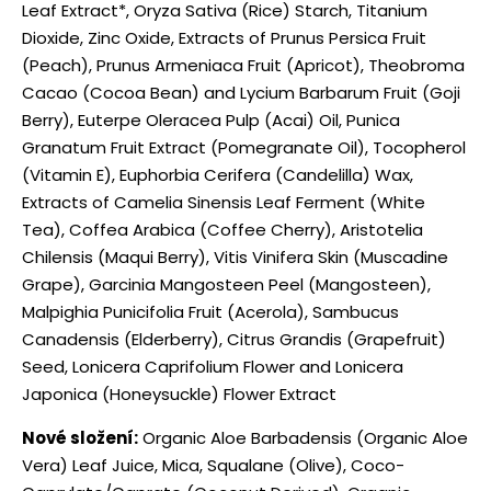
Leaf Extract*, Oryza Sativa (Rice) Starch, Titanium
Dioxide, Zinc Oxide, Extracts of Prunus Persica Fruit
(Peach), Prunus Armeniaca Fruit (Apricot), Theobroma
Cacao (Cocoa Bean) and Lycium Barbarum Fruit (Goji
Berry), Euterpe Oleracea Pulp (Acai) Oil, Punica
Granatum Fruit Extract (Pomegranate Oil), Tocopherol
(Vitamin E), Euphorbia Cerifera (Candelilla) Wax,
Extracts of Camelia Sinensis Leaf Ferment (White
Tea), Coffea Arabica (Coffee Cherry), Aristotelia
Chilensis (Maqui Berry), Vitis Vinifera Skin (Muscadine
Grape), Garcinia Mangosteen Peel (Mangosteen),
Malpighia Punicifolia Fruit (Acerola), Sambucus
Canadensis (Elderberry), Citrus Grandis (Grapefruit)
Seed, Lonicera Caprifolium Flower and Lonicera
Japonica (Honeysuckle) Flower Extract
Nové složení:
Organic Aloe Barbadensis (Organic Aloe
Vera) Leaf Juice, Mica, Squalane (Olive), Coco-