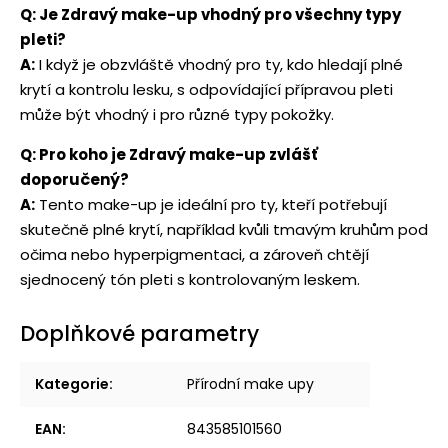
Q: Je Zdravý make-up vhodný pro všechny typy
pleti?
A:
I když je obzvláště vhodný pro ty, kdo hledají plné
krytí a kontrolu lesku, s odpovídající přípravou pleti
může být vhodný i pro různé typy pokožky.
Q: Pro koho je Zdravý make-up zvlášť
doporučený?
A:
Tento make-up je ideální pro ty, kteří potřebují
skutečně plné krytí, například kvůli tmavým kruhům pod
očima nebo hyperpigmentaci, a zároveň chtějí
sjednocený tón pleti s kontrolovaným leskem.
Doplňkové parametry
Kategorie
:
Přírodní make upy
EAN
:
843585101560