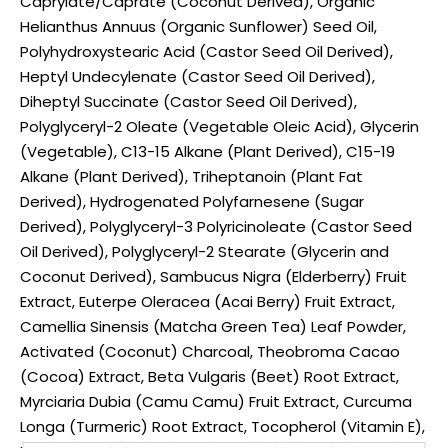
Caprylate/Caprate (Coconut Derived), Organic
Helianthus Annuus (Organic Sunflower) Seed Oil,
Polyhydroxystearic Acid (Castor Seed Oil Derived),
Heptyl Undecylenate (Castor Seed Oil Derived),
Diheptyl Succinate (Castor Seed Oil Derived),
Polyglyceryl-2 Oleate (Vegetable Oleic Acid), Glycerin
(Vegetable), C13-15 Alkane (Plant Derived), C15-19
Alkane (Plant Derived), Triheptanoin (Plant Fat
Derived), Hydrogenated Polyfarnesene (Sugar
Derived), Polyglyceryl-3 Polyricinoleate (Castor Seed
Oil Derived), Polyglyceryl-2 Stearate (Glycerin and
Coconut Derived), Sambucus Nigra (Elderberry) Fruit
Extract, Euterpe Oleracea (Acai Berry) Fruit Extract,
Camellia Sinensis (Matcha Green Tea) Leaf Powder,
Activated (Coconut) Charcoal, Theobroma Cacao
(Cocoa) Extract, Beta Vulgaris (Beet) Root Extract,
Myrciaria Dubia (Camu Camu) Fruit Extract, Curcuma
Longa (Turmeric) Root Extract, Tocopherol (Vitamin E),