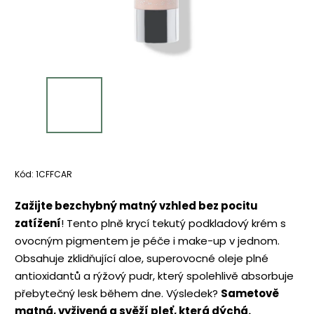
Kód:
1CFFCAR
Zažijte bezchybný matný vzhled bez pocitu
zatížení
! Tento plně krycí tekutý podkladový krém s
ovocným pigmentem je péče i make-up v jednom.
Obsahuje zklidňující aloe, superovocné oleje plné
antioxidantů a rýžový pudr, který spolehlivě absorbuje
přebytečný lesk během dne. Výsledek?
Sametově
matná, vyživená a svěží pleť, která dýchá.