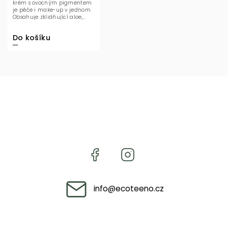
krém s ovocným pigmentem
je péče i make-up v jednom.
Obsahuje zklidňující aloe,...
Do košíku
info
@
ecoteeno.cz