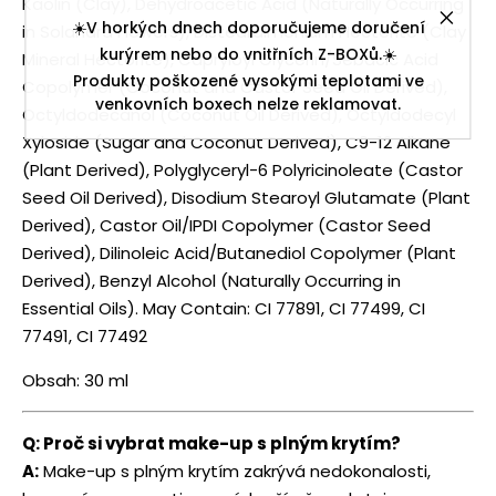
Kaolin (Clay), Dehydroacetic Acid (Naturally Occurring
☀️V horkých dnech doporučujeme doručení
in Solandra Flowers), Disteardimonium Hectorite (Clay
kurýrem nebo do vnitřních Z-BOXů.☀️
Mineral Hectorite), Capryloyl Glycerin/Sebacic Acid
Produkty poškozené vysokými teplotami ve
Copolymer (Coconut and Castor Seed Oil Derived),
venkovních boxech nelze reklamovat.
Octyldodecanol (Coconut Oil Derived), Octyldodecyl
Xyloside (Sugar and Coconut Derived), C9-12 Alkane
(Plant Derived), Polyglyceryl-6 Polyricinoleate (Castor
Seed Oil Derived), Disodium Stearoyl Glutamate (Plant
Derived), Castor Oil/IPDI Copolymer (Castor Seed
Derived), Dilinoleic Acid/Butanediol Copolymer (Plant
Derived), Benzyl Alcohol (Naturally Occurring in
Essential Oils). May Contain: CI 77891, CI 77499, CI
77491, CI 77492
Obsah: 30 ml
Q: Proč si vybrat make-up s plným krytím?
A:
Make-up s plným krytím zakrývá nedokonalosti,